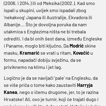
(2006. i 2014.) ili od Meksika (2002.). Kad smo
ispali u skupini, uvijek smo ispadali zbog
'nekakvog' Japana ili Australije, Ekvadora ili
Albanije... Što je dovoljna poruka da nam
utakmica s Englezima ništa ne bi trebala
odrediti. I da bi onih šest dana, između Engleske
i Paname, moglo biti ključno, Da
Modrić
skine
masku,
Kramarić
se vrati u ritam,
Kovačić
u
formu, napadači dobiju svježinu, da se
priviknemo na klimu i jet lag.
Logično je da se navijači 'pale' na Englesku, da
se više priča o tome kako zaustaviti
Harryja
Kanea
, nego o ičemu drugome, jer, to je razina
Hrvatske! Ali, ovo je turnir, koji će trajati dugo i