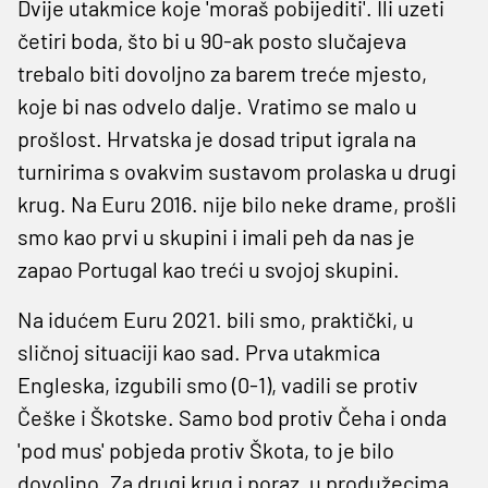
Dvije utakmice koje 'moraš pobijediti'. Ili uzeti
četiri boda, što bi u 90-ak posto slučajeva
trebalo biti dovoljno za barem treće mjesto,
koje bi nas odvelo dalje. Vratimo se malo u
prošlost. Hrvatska je dosad triput igrala na
turnirima s ovakvim sustavom prolaska u drugi
krug. Na Euru 2016. nije bilo neke drame, prošli
smo kao prvi u skupini i imali peh da nas je
zapao Portugal kao treći u svojoj skupini.
Na idućem Euru 2021. bili smo, praktički, u
sličnoj situaciji kao sad. Prva utakmica
Engleska, izgubili smo (0-1), vadili se protiv
Češke i Škotske. Samo bod protiv Čeha i onda
'pod mus' pobjeda protiv Škota, to je bilo
dovoljno. Za drugi krug i poraz, u produžecima