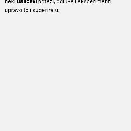
neki
Dalićevi
potezi, odluke i eksperimenti
upravo to i sugeriraju.