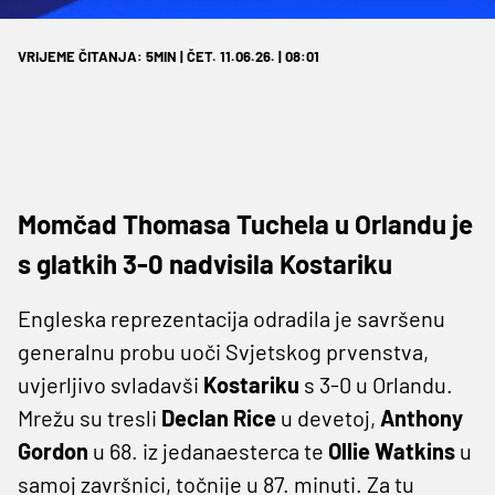
VRIJEME ČITANJA: 5MIN | ČET. 11.06.26. | 08:01
Momčad Thomasa Tuchela u Orlandu je
s glatkih 3-0 nadvisila Kostariku
Engleska reprezentacija odradila je savršenu
generalnu probu uoči Svjetskog prvenstva,
uvjerljivo svladavši
Kostariku
s 3-0 u Orlandu.
Mrežu su tresli
Declan Rice
u devetoj,
Anthony
Gordon
u 68. iz jedanaesterca te
Ollie Watkins
u
samoj završnici, točnije u 87. minuti. Za tu