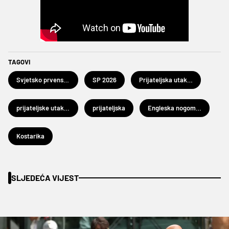
TAGOVI
Svjetsko prvenstvo u nogometu 2026.
SP 2026
Prijateljska utakmica
prijateljske utakmice
prijateljska
Engleska nogometna reprezentacija
Kostarika
SLJEDEĆA VIJEST