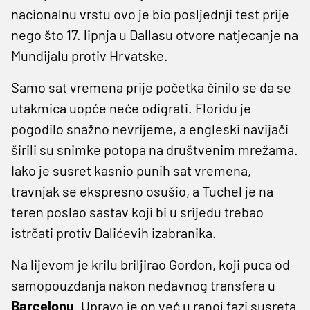
nacionalnu vrstu ovo je bio posljednji test prije
nego što 17. lipnja u Dallasu otvore natjecanje na
Mundijalu protiv Hrvatske.
Samo sat vremena prije početka činilo se da se
utakmica uopće neće odigrati. Floridu je
pogodilo snažno nevrijeme, a engleski navijači
širili su snimke potopa na društvenim mrežama.
Iako je susret kasnio punih sat vremena,
travnjak se ekspresno osušio, a Tuchel je na
teren poslao sastav koji bi u srijedu trebao
istrčati protiv Dalićevih izabranika.
Na lijevom je krilu briljirao Gordon, koji puca od
samopouzdanja nakon nedavnog transfera u
Barcelonu
. Upravo je on već u ranoj fazi susreta