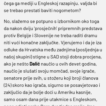
čega ga mediji u Engleskoj razapinju. valjda bi
se trebao prestati baviti nogometom?
No, slažemo se potpuno s izbornikom oko toga
da nakon dviju 'prosječnih' pripremnih predstava
protiv Belgije i Slovenije ne treba raditi dramu
niti vući konačne zaključke. Vjerujemo i da je iza
odluke da Hrvatska među zadnjima (posljednja u
našoj skupini) stigne u SAD stoji dobra procjena,
ako je nešto
Dalić
naučio u ovih devet godina,
naučio je slušati svoju momčad, svoje igrače,
senatore prije svih, u stožeru koji broji članova
(24) skoro kao igrača, sigurno se posavjetovao i
zaključio da je bolje doći u Ameriku kasnije,
samo osam dana prije utakmice s Engleskom,