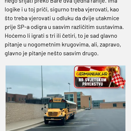
nego srljati preko Bare dva tjedna ranije. Ima
logike i u toj priči, sigurno treba vjerovati, kao
što treba vjerovati u odluku da dvije utakmice
prije SP-a odigra u sasvim različitim sustavima.
Hoćemo li igrati s tri ili četiri, to je sad glavno
pitanje u nogometnim krugovima, ali, zapravo,
glavno je pitanje nešto sasvim drugo.