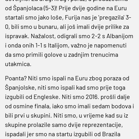
od Španjolaca (5-3)! Prije dvije godine na Euru
startali smo jako loše, Furija nas je 'pregazila' 3-
0, bili smo u bunaru, ali još imali dvije prilike za
ispravak. Nažalost, odigrali smo 2-2 s Albanijom
i onda onih 1-1 s Italijom, važno je napomenuti
da smo primili golove u zadnjim trenucima
utakmica.
Poanta? Niti smo ispali na Euru zbog poraza od
Španjolske, niti smo ispali kad smo prije toga
izgubili od Engleske. Niti smo 2016. prošli dalje
od osmine finala, iako smo imali sedam bodova i
bili prvi u skupini. Niti smo, u vrijeme kad su iz
skupine prolazile samo dvije reprezentacije,
ispadali jer smo na startu izgubili od Brazila