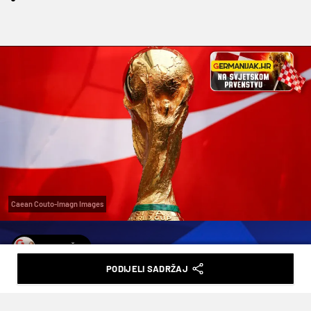
Caean Couto-Imagn Images
A. LESIČKI
PODIJELI SADRŽAJ
SVE STAJE NA 39 DANA: POČINJE
NAJVEĆI MUNDIJAL U POVIJESTI!