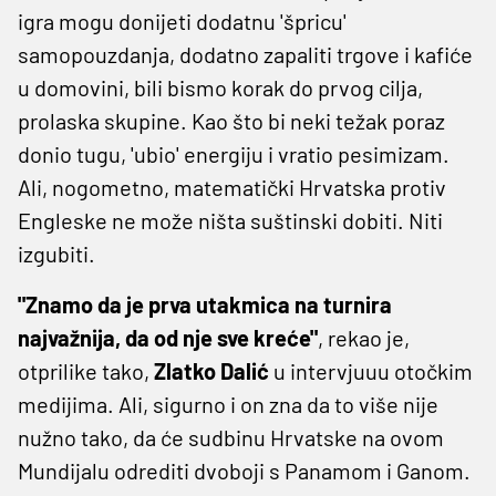
igra mogu donijeti dodatnu 'špricu'
samopouzdanja, dodatno zapaliti trgove i kafiće
u domovini, bili bismo korak do prvog cilja,
prolaska skupine. Kao što bi neki težak poraz
donio tugu, 'ubio' energiju i vratio pesimizam.
Ali, nogometno, matematički Hrvatska protiv
Engleske ne može ništa suštinski dobiti. Niti
izgubiti.
"Znamo da je prva utakmica na turnira
najvažnija, da od nje sve kreće"
, rekao je,
otprilike tako,
Zlatko Dalić
u intervjuuu otočkim
medijima. Ali, sigurno i on zna da to više nije
nužno tako, da će sudbinu Hrvatske na ovom
Mundijalu odrediti dvoboji s Panamom i Ganom.