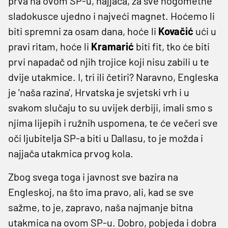
prva na ovom SP-u, najjača, za sve nogometne
sladokusce ujedno i najveći magnet. Hoćemo li
biti spremni za osam dana, hoće li
Kovačić
ući u
pravi ritam, hoće li
Kramarić
biti fit, tko će biti
prvi napadač od njih trojice koji nisu zabili u te
dvije utakmice. I, tri ili četiri? Naravno, Engleska
je 'naša razina', Hrvatska je svjetski vrh i u
svakom slučaju to su uvijek derbiji, imali smo s
njima lijepih i ružnih uspomena, te će večeri sve
oči ljubitelja SP-a biti u Dallasu, to je možda i
najjača utakmica prvog kola.
Zbog svega toga i javnost sve bazira na
Engleskoj, na što ima pravo, ali, kad se sve
sažme, to je, zapravo, naša najmanje bitna
utakmica na ovom SP-u. Dobro, pobjeda i dobra