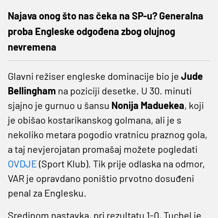
Najava onog što nas čeka na SP-u? Generalna
proba Engleske odgođena zbog olujnog
nevremena
Glavni režiser engleske dominacije bio je
Jude
Bellingham
na poziciji desetke. U 30. minuti
sjajno je gurnuo u šansu
Nonija Maduekea
, koji
je obišao kostarikanskog golmana, ali je s
nekoliko metara pogodio vratnicu praznog gola,
a taj nevjerojatan promašaj možete pogledati
OVDJE
(Sport Klub). Tik prije odlaska na odmor,
VAR je opravdano poništio prvotno dosuđeni
penal za Englesku.
Sredinom nastavka, pri rezultatu 1-0, Tuchel je