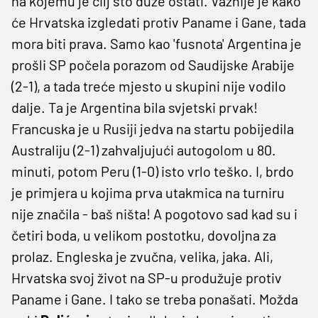
na kojemu je cilj što duže ostati. Važnije je kako
će Hrvatska izgledati protiv Paname i Gane, tada
mora biti prava. Samo kao 'fusnota' Argentina je
prošli SP počela porazom od Saudijske Arabije
(2-1), a tada treće mjesto u skupini nije vodilo
dalje. Ta je Argentina bila svjetski prvak!
Francuska je u Rusiji jedva na startu pobijedila
Australiju (2-1) zahvaljujući autogolom u 80.
minuti, potom Peru (1-0) isto vrlo teško. I, brdo
je primjera u kojima prva utakmica na turniru
nije značila - baš ništa! A pogotovo sad kad su i
četiri boda, u velikom postotku, dovoljna za
prolaz. Engleska je zvučna, velika, jaka. Ali,
Hrvatska svoj život na SP-u produžuje protiv
Paname i Gane. I tako se treba ponašati. Možda