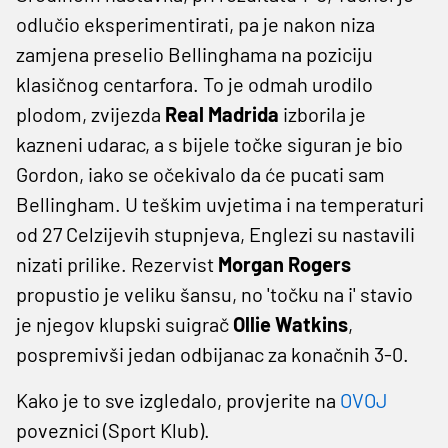
odlučio eksperimentirati, pa je nakon niza
zamjena preselio Bellinghama na poziciju
klasičnog centarfora. To je odmah urodilo
plodom, zvijezda
Real Madrida
izborila je
kazneni udarac, a s bijele točke siguran je bio
Gordon, iako se očekivalo da će pucati sam
Bellingham. U teškim uvjetima i na temperaturi
od 27 Celzijevih stupnjeva, Englezi su nastavili
nizati prilike. Rezervist
Morgan Rogers
propustio je veliku šansu, no 'točku na i' stavio
je njegov klupski suigrač
Ollie Watkins
,
pospremivši jedan odbijanac za konačnih 3-0.
Kako je to sve izgledalo, provjerite na
OVOJ
poveznici (Sport Klub).