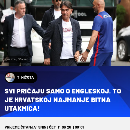
Igor Kralj/Pixsell
T. NIČOTA
SVI PRIČAJU SAMO O ENGLESKOJ. TO
JE HRVATSKOJ NAJMANJE BITNA
UTAKMICA!
VRIJEME ČITANJA: 5MIN | ČET. 11.06.26. | 08:01