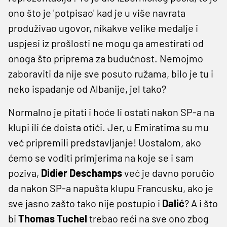
ono što je 'potpisao' kad je u više navrata
produživao ugovor, nikakve velike medalje i
uspjesi iz prošlosti ne mogu ga amestirati od
onoga što priprema za budućnost. Nemojmo
zaboraviti da nije sve posuto ružama, bilo je tu i
neko ispadanje od Albanije, jel tako?
Normalno je pitati i hoće li ostati nakon SP-a na
klupi ili će doista otići. Jer, u Emiratima su mu
već pripremili predstavljanje! Uostalom, ako
ćemo se voditi primjerima na koje se i sam
poziva,
Didier Deschamps
već je davno poručio
da nakon SP-a napušta klupu Francusku, ako je
sve jasno zašto tako nije postupio i
Dalić
? A i što
bi
Thomas Tuchel
trebao reći na sve ono zbog