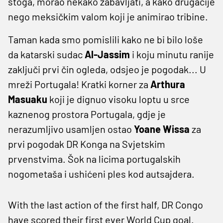
stoga, morao nekako zabavljati, a kako drugačije
nego meksičkim valom koji je animirao tribine.
Taman kada smo pomislili kako ne bi bilo loše
da katarski sudac
Al-Jassim
i koju minutu ranije
zaključi prvi čin ogleda, odsjeo je pogodak... U
mreži Portugala! Kratki korner za
Arthura
Masuaku
koji je dignuo visoku loptu u srce
kaznenog prostora Portugala, gdje je
nerazumljivo usamljen ostao
Yoane Wissa
za
prvi pogodak DR Konga na Svjetskim
prvenstvima. Šok na licima portugalskih
nogometaša i ushićeni ples kod autsajdera.
With the last action of the first half, DR Congo
have scored their first ever World Cup goal.