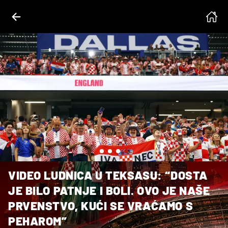
 Strukić/PIXSELL, REUTERS/Hannah Mckay
VIDEO LUDNICA U TEKSASU: “DOSTA
JE BILO PATNJE I BOLI. OVO JE NAŠE
PRVENSTVO, KUĆI SE VRAĆAMO S
PEHAROM”