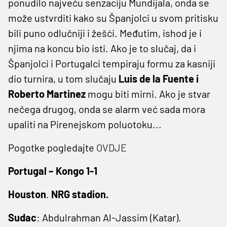
ponudilo najveću senzaciju Mundijala, onda se
može ustvrditi kako su Španjolci u svom pritisku
bili puno odlučniji i žešći. Međutim, ishod je i
njima na koncu bio isti. Ako je to slučaj, da i
Španjolci i Portugalci tempiraju formu za kasniji
dio turnira, u tom slučaju
Luis de la Fuente i
Roberto Martinez
mogu biti mirni. Ako je stvar
nečega drugog, onda se alarm već sada mora
upaliti na Pirenejskom poluotoku...
Pogotke pogledajte
OVDJE
Portugal – Kongo 1-1
Houston
.
NRG stadion.
Sudac
: Abdulrahman Al-Jassim (Katar).