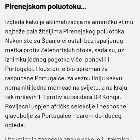
Pirenejskom poluotoku...
Izgleda kako je aklimatizacija na američku klimu
najteže pala žiteljima Pirenejskog poluotoka.
Nakon što su Španjolci ostali bez ispaljenog
metka protiv Zelenortskih otoka, sada su, uz
iznimku jednog pogotka više, ponovili i
Portugalci. Houston je bio spreman za
raspucane Portugalce, za veznu liniju kakvu
nema niti jedna momčad na svijetu, a na kraju
tek mršavih 1-1 protiv autsajdera DR Konga.
Povijesni uspjeh afričke selekcije i nesnosne
glavobolje za Portugalce - barem do idućeg
ogleda.
Utakmica je započela onako kako je i utakmica