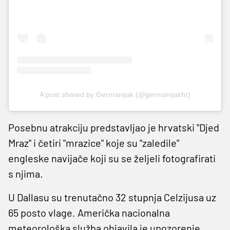
A post shared by Germanijak (@germanijakhr)
Posebnu atrakciju predstavljao je hrvatski "Djed
Mraz" i četiri "mrazice" koje su "zaledile"
engleske navijače koji su se željeli fotografirati
s njima.
U Dallasu su trenutačno 32 stupnja Celzijusa uz
65 posto vlage. Američka nacionalna
meteorološka služba objavila je upozorenje