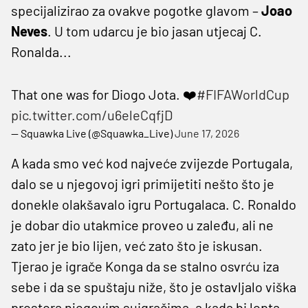
specijalizirao za ovakve pogotke glavom –
Joao
Neves
. U tom udarcu je bio jasan utjecaj C.
Ronalda...
That one was for Diogo Jota. ❤️
#FIFAWorldCup
pic.twitter.com/u6eleCqfjD
— Squawka Live (@Squawka_Live)
June 17, 2026
A kada smo već kod najveće zvijezde Portugala,
dalo se u njegovoj igri primijetiti nešto što je
donekle olakšavalo igru Portugalaca. C. Ronaldo
je dobar dio utakmice proveo u zaleđu, ali ne
zato jer je bio lijen, već zato što je iskusan.
Tjerao je igrače Konga da se stalno osvrću iza
sebe i da se spuštaju niže, što je ostavljalo viška
prostora njegovim suigračima, a kada bi lopta