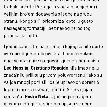
trebala početi: Portugal s visokim posjedom i
velikim brojem dodavanja s jedne na drugu
stranu. Kongo s 11-oricom iza lopte, u gusto
naslaganoj formaciji i bez nekog naročitog
pritiska na loptu.
I jedan superstar na terenu, u kojeg su bile uprte
sve oči nogometnog svijeta. Osobito nakon
onakve utakmice njegovog vječnog 'nemesisa',
Lea Messija
.
Cristiano Ronaldo
nije imao neku
značajniju priliku u prvom poluvremenu, iako su
valjda mnogi pomislili da je upravo on spremio
loptu u mrežu u šestoj minuti. Ali ne, sjajan
centaršut
Pedra Neta
je još boljim trzajem
glavom u drugi kut spremio tip koji se očito