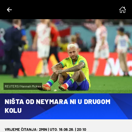
REUTERS/Hannah Mckay
NIŠTA OD NEYMARA NI U DRUGOM
KOLU
VRIJEME ČITANJA: 2MIN | UTO. 16.06.26. | 20:10