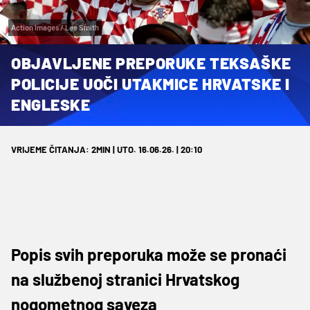
Action Images / Lee Smith
OBJAVLJENE PREPORUKE TEKSAŠKE
POLICIJE UOČI UTAKMICE HRVATSKE I
ENGLESKE
VRIJEME ČITANJA: 2MIN | UTO. 16.06.26. | 20:10
Popis svih preporuka može se pronaći
na službenoj stranici Hrvatskog
nogometnog saveza