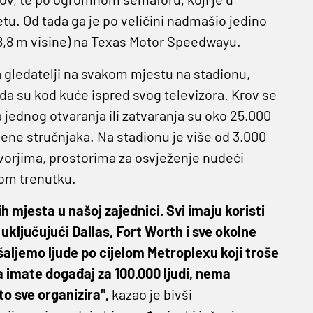
etu. Od tada ga je po veličini nadmašio jedino
28,8 m visine) na Texas Motor Speedwayu.
 gledatelji na svakom mjestu na stadionu,
da su kod kuće ispred svog televizora. Krov se
 jednog otvaranja ili zatvaranja su oko 25.000
jene stručnjaka. Na stadionu je više od 3.000
orjima, prostorima za osvježenje nudeći
om trenutku.
ih mjesta u našoj zajednici. Svi imaju koristi
uključujući Dallas, Fort Worth i sve okolne
aljemo ljude po cijelom Metroplexu koji troše
 imate događaj za 100.000 ljudi, nema
to sve organizira",
kazao je bivši