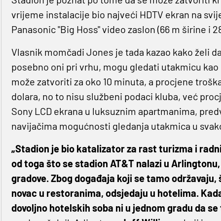
vrijeme instalacije bio najveći HDTV ekran na svij
Panasonic "Big Hoss" video zaslon (66 m širine i 
Vlasnik momčadi Jones je tada kazao kako želi da
posebno oni pri vrhu, mogu gledati utakmicu kao 
može zatvoriti za oko 10 minuta, a procjene troška
dolara, no to nisu službeni podaci kluba, već proc
Sony LCD ekrana u luksuznim apartmanima, predv
navijačima mogućnosti gledanja utakmica u svak
„Stadion je bio katalizator za rast turizma i radn
od toga što se stadion AT&T nalazi u Arlingtonu, 
gradove. Zbog događaja koji se tamo održavaju, š
novac u restoranima, odsjedaju u hotelima. Kada
dovoljno hotelskih soba ni u jednom gradu da se 