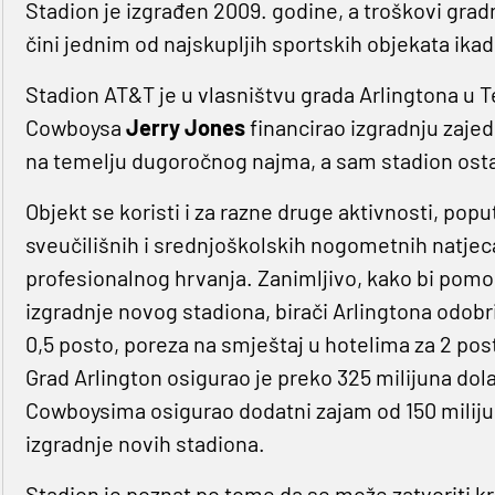
Stadion je izgrađen 2009. godine, a troškovi gradnj
čini jednim od najskupljih sportskih objekata ikad
Stadion AT&T je u vlasništvu grada Arlingtona u Tek
Cowboysa
Jerry Jones
financirao izgradnju zaje
na temelju dugoročnog najma, a sam stadion osta
Objekt se koristi i za razne druge aktivnosti, po
sveučilišnih i srednjoškolskih nogometnih natjec
profesionalnog hrvanja. Zanimljivo, kako bi pomo
izgradnje novog stadiona, birači Arlingtona odob
0,5 posto, poreza na smještaj u hotelima za 2 pos
Grad Arlington osigurao je preko 325 milijuna dol
Cowboysima osigurao dodatni zajam od 150 milijuna
izgradnje novih stadiona.
Stadion je poznat po tome da se može zatvoriti k