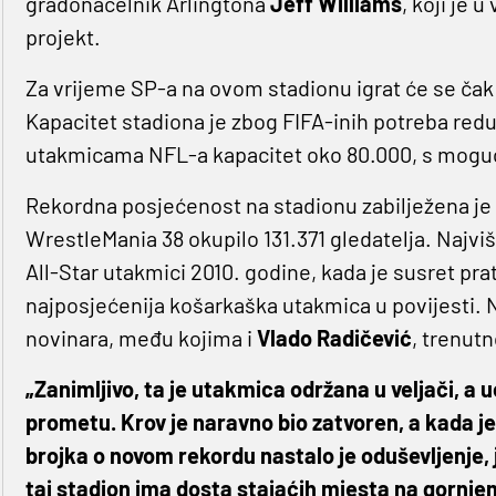
gradonačelnik Arlingtona
Jeff Williams
, koji je 
projekt.
Za vrijeme SP-a na ovom stadionu igrat će se čak 
Kapacitet stadiona je zbog FIFA-inih potreba reduc
utakmicama NFL-a kapacitet oko 80.000, s moguč
Rekordna posjećenost na stadionu zabilježena je
WrestleMania 38 okupilo 131.371 gledatelja. Najviš
All-Star utakmici 2010. godine, kada je susret prat
najposjećenija košarkaška utakmica u povijesti. Na
novinara, među kojima i
Vlado Radičević
, trenut
„Zanimljivo, ta je utakmica održana u veljači, a u
prometu. Krov je naravno bio zatvoren, a kada 
brojka o novom rekordu nastalo je oduševljenje, je
taj stadion ima dosta stajaćih mjesta na gornjem 