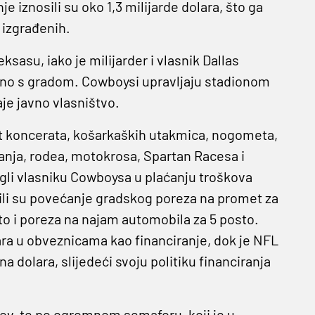
e iznosili su oko 1,3 milijarde dolara, što ga
 izgrađenih.
sasu, iako je milijarder i vlasnik Dallas
dno s gradom. Cowboysi upravljaju stadionom
je javno vlasništvo.
put koncerata, košarkaških utakmica, nogometa,
anja, rodea, motokrosa, Spartan Racesa i
gli vlasniku Cowboysa u plaćanju troškova
rili su povećanje gradskog poreza na promet za
to i poreza na najam automobila za 5 posto.
ara u obveznicama kao financiranje, dok je NFL
 dolara, slijedeći svoju politiku financiranja
rov, te po ogromnom semaforu, koji je u