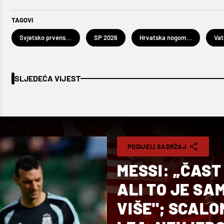
TAGOVI
Svjetsko prvenstvo u nogometu 2026.
SP 2026
Hrvatska nogometna reprezentacija
Vat
SLJEDEĆA VIJEST
PODIJELI SADRŽAJ
MESSI: „ČAST
ALI TO JE SA
VIŠE"; SCALO