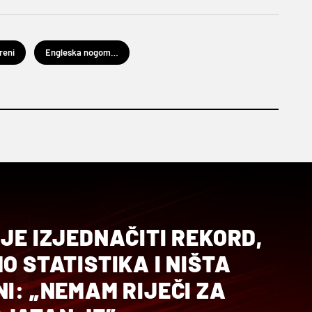
reni
Engleska nogometna reprezentacija
 JE IZJEDNAČITI REKORD,
MO STATISTIKA I NIŠTA
NI: „NEMAM RIJEČI ZA