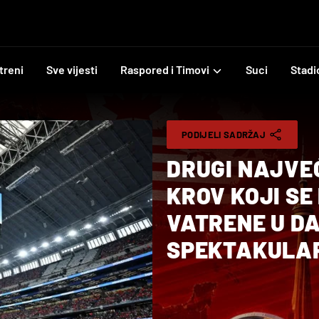
treni
Sve vijesti
Raspored i Timovi
Suci
Stadi
PODIJELI SADRŽAJ
DRUGI NAJVEĆ
KROV KOJI S
VATRENE U D
SPEKTAKULA