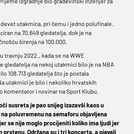
u vrijeme izgradnje bio građevinski inženjer za
devet utakmica, pri čemu i jedno polufinale.
iran na 70.649 gledatelja, dok je na
nošću širenja na 100.000.
 u travnju 2022., kada se na WWE
e gledatelja na nekoj utakmici bilo je na NBA
ilo 108.713 gledatelja što je postala
 utakmici je bilo i nekoliko hrvatskih
no komentator i novinar na Sport Klubu.
oči susreta je pao snijeg izazavši kaos u
je na poluvremenu na semaforu objavljena
r se nije moglo procijeniti koliko ima ljudi jer
prstenu. Održana su i tri koncerta, a pjevali