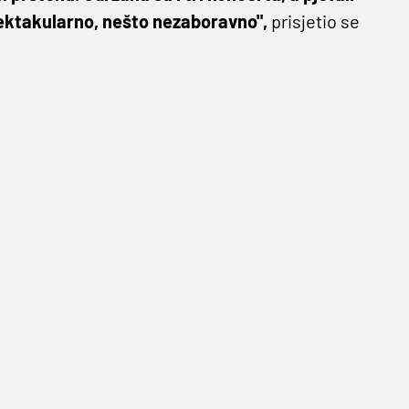
 spektakularno, nešto nezaboravno",
prisjetio se