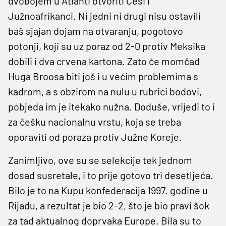
dvobojem u Atlanti otvoriti Česi i
Južnoafrikanci. Ni jedni ni drugi nisu ostavili
baš sjajan dojam na otvaranju, pogotovo
potonji, koji su uz poraz od 2-0 protiv Meksika
dobili i dva crvena kartona. Zato će momčad
Huga Broosa biti još i u većim problemima s
kadrom, a s obzirom na nulu u rubrici bodovi,
pobjeda im je itekako nužna. Doduše, vrijedi to i
za češku nacionalnu vrstu, koja se treba
oporaviti od poraza protiv Južne Koreje.
Zanimljivo, ove su se selekcije tek jednom
dosad susretale, i to prije gotovo tri desetljeća.
Bilo je to na Kupu konfederacija 1997. godine u
Rijadu, a rezultat je bio 2-2, što je bio pravi šok
za tad aktualnog doprvaka Europe. Bila su to