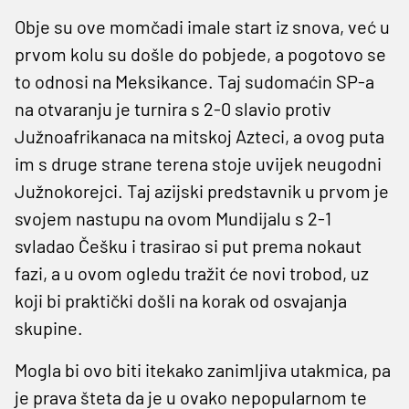
Obje su ove momčadi imale start iz snova, već u
prvom kolu su došle do pobjede, a pogotovo se
to odnosi na Meksikance. Taj sudomaćin SP-a
na otvaranju je turnira s 2-0 slavio protiv
Južnoafrikanaca na mitskoj Azteci, a ovog puta
im s druge strane terena stoje uvijek neugodni
Južnokorejci. Taj azijski predstavnik u prvom je
svojem nastupu na ovom Mundijalu s 2-1
svladao Češku i trasirao si put prema nokaut
fazi, a u ovom ogledu tražit će novi trobod, uz
koji bi praktički došli na korak od osvajanja
skupine.
Mogla bi ovo biti itekako zanimljiva utakmica, pa
je prava šteta da je u ovako nepopularnom te