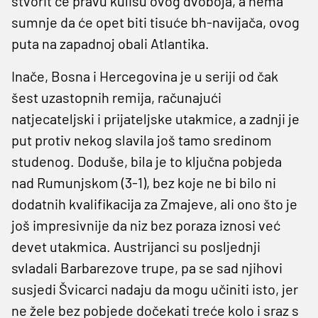
stvorit će pravu kulisu ovog dvoboja, a nema
sumnje da će opet biti tisuće bh-navijača, ovog
puta na zapadnoj obali Atlantika.
Inače, Bosna i Hercegovina je u seriji od čak
šest uzastopnih remija, računajući
natjecateljski i prijateljske utakmice, a zadnji je
put protiv nekog slavila još tamo sredinom
studenog. Doduše, bila je to ključna pobjeda
nad Rumunjskom (3-1), bez koje ne bi bilo ni
dodatnih kvalifikacija za Zmajeve, ali ono što je
još impresivnije da niz bez poraza iznosi već
devet utakmica. Austrijanci su posljednji
svladali Barbarezove trupe, pa se sad njihovi
susjedi Švicarci nadaju da mogu učiniti isto, jer
ne žele bez pobjede dočekati treće kolo i sraz s