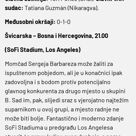
sudac:
Tatiana Guzmán (Nikaragva).
Međusobni okršaji:
0-1-0
Švicarska – Bosna i Hercegovina, 21.00
(SoFi Stadium, Los Angeles)
Momčad Sergeja Barbareza može žaliti za
ispuštenom pobjedom, ali je u konačnici ipak
zadovoljna i s bodom protiv potencijalno
glavnog konkurenta za drugo mjesto u skupini
B. Sad im, pak, slijedi sraz s vjerojatno najtežim
suparnikom u ovoj grupi, a mjesto radnje ne
može biti bolje. Fantastično i moderno zdanje
SoFi Stadiuma u predgrađu Los Angelesa