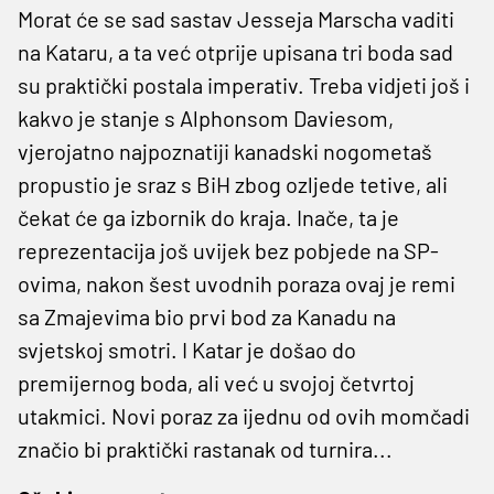
Morat će se sad sastav Jesseja Marscha vaditi
na Kataru, a ta već otprije upisana tri boda sad
su praktički postala imperativ. Treba vidjeti još i
kakvo je stanje s Alphonsom Daviesom,
vjerojatno najpoznatiji kanadski nogometaš
propustio je sraz s BiH zbog ozljede tetive, ali
čekat će ga izbornik do kraja. Inače, ta je
reprezentacija još uvijek bez pobjede na SP-
ovima, nakon šest uvodnih poraza ovaj je remi
sa Zmajevima bio prvi bod za Kanadu na
svjetskoj smotri. I Katar je došao do
premijernog boda, ali već u svojoj četvrtoj
utakmici. Novi poraz za ijednu od ovih momčadi
značio bi praktički rastanak od turnira...