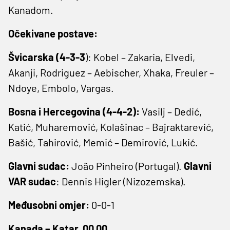
Kanadom.
Očekivane postave:
Švicarska (4-3-3
): Kobel – Zakaria, Elvedi,
Akanji, Rodriguez – Aebischer, Xhaka, Freuler –
Ndoye, Embolo, Vargas.
Bosna i Hercegovina (4-4-2):
Vasilj – Dedić,
Katić, Muharemović, Kolašinac – Bajraktarević,
Bašić, Tahirović, Memić – Demirović, Lukić.
Glavni sudac:
João Pinheiro (Portugal).
Glavni
VAR sudac
: Dennis Higler (Nizozemska).
Međusobni omjer:
0-0-1
Kanada – Katar, 00.00