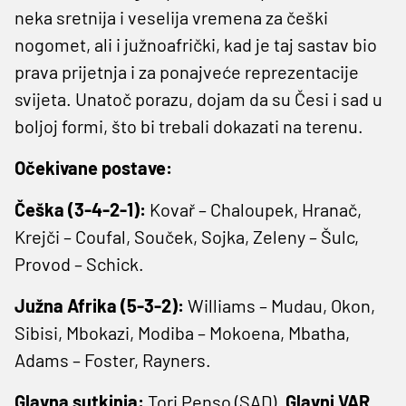
neka sretnija i veselija vremena za češki
nogomet, ali i južnoafrički, kad je taj sastav bio
prava prijetnja i za ponajveće reprezentacije
svijeta. Unatoč porazu, dojam da su Česi i sad u
boljoj formi, što bi trebali dokazati na terenu.
Očekivane postave:
Češka (3-4-2-1):
Kovař – Chaloupek, Hranač,
Krejči – Coufal, Souček, Sojka, Zeleny – Šulc,
Provod – Schick.
Južna Afrika (5-3-2):
Williams – Mudau, Okon,
Sibisi, Mbokazi, Modiba – Mokoena, Mbatha,
Adams – Foster, Rayners.
Glavna sutkinja:
Tori Penso (SAD).
Glavni VAR