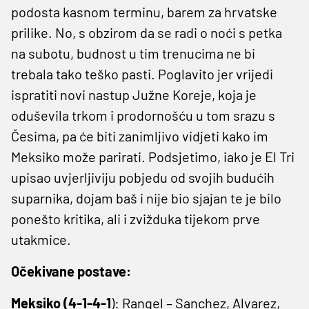
podosta kasnom terminu, barem za hrvatske
prilike. No, s obzirom da se radi o noći s petka
na subotu, budnost u tim trenucima ne bi
trebala tako teško pasti. Poglavito jer vrijedi
ispratiti novi nastup Južne Koreje, koja je
oduševila trkom i prodornošću u tom srazu s
Česima, pa će biti zanimljivo vidjeti kako im
Meksiko može parirati. Podsjetimo, iako je El Tri
upisao uvjerljiviju pobjedu od svojih budućih
suparnika, dojam baš i nije bio sjajan te je bilo
ponešto kritika, ali i zvižduka tijekom prve
utakmice.
Očekivane postave:
Meksiko (4-1-4-1
): Rangel – Sanchez, Alvarez,