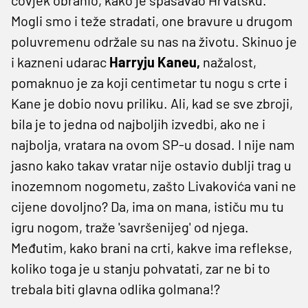
Mogli smo i teže stradati, one bravure u drugom
poluvremenu održale su nas na životu. Skinuo je
i kazneni udarac
Harryju Kaneu,
nažalost,
pomaknuo je za koji centimetar tu nogu s crte i
Kane je dobio novu priliku. Ali, kad se sve zbroji,
bila je to jedna od najboljih izvedbi, ako ne i
najbolja, vratara na ovom SP-u dosad. I nije nam
jasno kako takav vratar nije ostavio dublji trag u
inozemnom nogometu, zašto Livakovića vani ne
cijene dovoljno? Da, ima on mana, ističu mu tu
igru nogom, traže 'savršenijeg' od njega.
Međutim, kako brani na crti, kakve ima reflekse,
koliko toga je u stanju pohvatati, zar ne bi to
trebala biti glavna odlika golmana!?