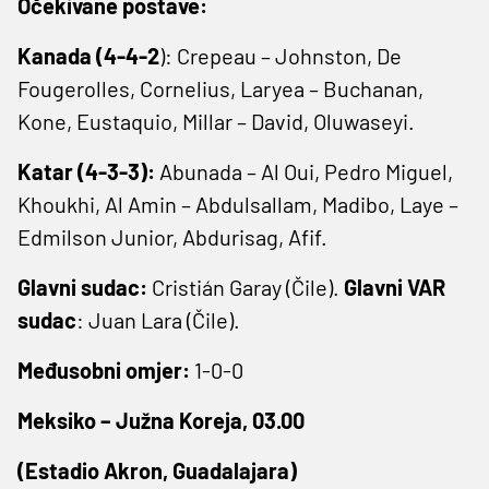
Očekivane postave:
Kanada (4-4-2
): Crepeau – Johnston, De
Fougerolles, Cornelius, Laryea – Buchanan,
Kone, Eustaquio, Millar – David, Oluwaseyi.
Katar (4-3-3):
Abunada – Al Oui, Pedro Miguel,
Khoukhi, Al Amin – Abdulsallam, Madibo, Laye –
Edmilson Junior, Abdurisag, Afif.
Glavni sudac:
Cristián Garay (Čile).
Glavni VAR
sudac
: Juan Lara (Čile).
Međusobni omjer:
1-0-0
Meksiko – Južna Koreja, 03.00
(Estadio Akron, Guadalajara)