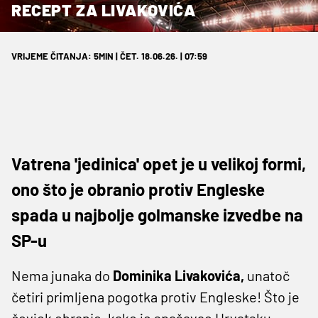
RECEPT ZA LIVAKOVIĆA
VRIJEME ČITANJA: 5MIN | ČET. 18.06.26. | 07:59
Vatrena 'jedinica' opet je u velikoj formi,
ono što je obranio protiv Engleske
spada u najbolje golmanske izvedbe na
SP-u
Nema junaka do
Dominika Livakovića,
unatoč
četiri primljena pogotka protiv Engleske! Što je
čovjek obranio, kako je spašavao Hrvatsku.