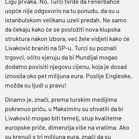
Ligu prvaka. No, Turci tvrde da Fenerbahce
uopće nije odgovorio na tu ponudu, da su u
istanbulskom velikanu uzeli predah. Ne samo
da čekaju kako će se posložiti nova klupska
struktura nakon izbora, već žele vidjeti kako će
Livaković braniti na SP-u. Turci su poznati
trgovci, očito vjeruju da bi Mundijal mogao
dodatno povisiti njegovu cijenu, koja je dosad
iznosila oko pet milijuna eura. Poslije Engleske,
možda su ljudi u pravu!
Dinamo je, znači, prema turskim medijima
pokrenuo priču, u Maksimiru su shvatili da bi
Livaković mogao biti temelj, stup kvalitetne
europske priče, dimenzija više na vratima. Ako
su krenuli s tri milijuna eura, znači da su