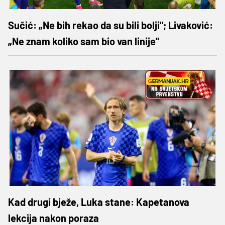
Sučić: „Ne bih rekao da su bili bolji"; Livaković:
„Ne znam koliko sam bio van linije”
Kad drugi bježe, Luka stane: Kapetanova
lekcija nakon poraza