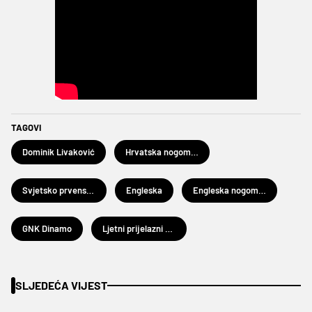
TAGOVI
Dominik Livaković
Hrvatska nogometna reprezentacija
Svjetsko prvenstvo u nogometu 2026.
Engleska
Engleska nogometna reprezentacija
GNK Dinamo
Ljetni prijelazni rok 2026.
SLJEDEĆA VIJEST