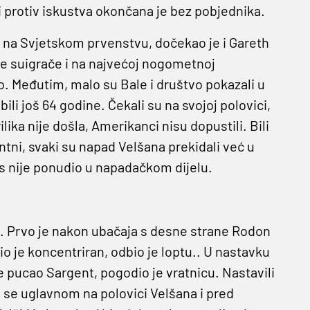
i protiv iskustva okončana je bez pobjednika.
i na Svjetskom prvenstvu, dočekao je i Gareth
e suigrače i na najvećoj nogometnoj
ao. Međutim, malo su Bale i društvo pokazali u
li još 64 godine. Čekali su na svojoj polovici,
prilika nije došla, Amerikanci nisu dopustili. Bili
antni, svaki su napad Velšana prekidali već u
es nije ponudio u napadačkom dijelu.
i. Prvo je nakon ubačaja s desne strane Rodon
 je koncentriran, odbio je loptu.. U nastavku
e pucao Sargent, pogodio je vratnicu. Nastavili
o se uglavnom na polovici Velšana i pred