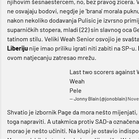
njihovim šesnaestercem, no, bez pravog zicera. Vel
ne osvajaju bodovi, negdje je 'brana' morala puknut
nakon nekoliko dodavanja Pulisic je izvrsno prim
suparničkih stopera, mladi (22) sin slavnog oca G
tatinom stilu. Veliki Weah Senior osvojio je svašta,
Liberiju
nije imao priliku igrati niti zabiti na SP-u.
ovom natjecanju zatresao mrežu.
Last two scorers against 
Weah
Pele
— Jonny Blain (@jonoblain)
Nove
Shvatio je izbornik Page da mora nešto mijenjati
toga napraviti. A utakmica protiv SAD-a označena 
morao je nešto učiniti. Na klupi je ostavio indisp