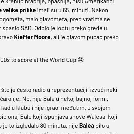
 je krenuo hrabrije, opasnije, nisu Amerikanci
e velike prilike
imali su u 65. minuti. Nakon
nogometa, malo glavometa, pred vratima se
er spasio SAD. Odbio je loptu preko grede u
upravo
Kieffer Moore
, ali je glavom pucao preko
000s to score at the World Cup 🤩
što je često radio u reprezentaciji, izvući neki
arolije. No, nije Bale u nekoj bajnoj formi,
 kad u klubu i nije igrao, međutim, u svojem
bio onaj Bale koji ispunjava snove Walesa, koji
o je to izgledalo 80 minuta, nije
Balea
bilo u