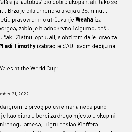
ški je 'autobus' bio dobro ukopan, ali, tako se
i. Brza je bila američka akcija u 36.minuti,
ijetio pravovremno utrčavanje
Weaha
iza
eorgea, zabio je hladnokrvno i sigurno, baš u
 čak i Zlatnu loptu, ali, s obzirom da je igrao za
Mladi Timothy
izabrao je SAD i svom debiju na
Wales at the World Cup:
mber 21, 2022
, da igrom iz prvog poluvremena neće puno
je kao bitna u borbi za drugo mjesto u skupini,
oniranog Jamesa, u igru poslao Kieffera