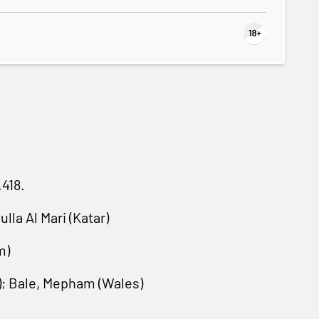
.418.
lla Al Mari (Katar)
m)
; Bale, Mepham (Wales)