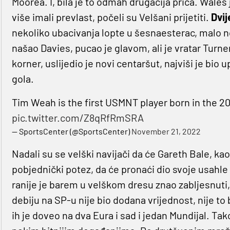
Moorea. I, bila je to odmah drugačija priča. Wales
više imali prevlast, počeli su Velšani prijetiti.
Dvij
nekoliko ubacivanja lopte u šesnaesterac, malo 
našao Davies, pucao je glavom, ali je vratar Turn
korner, uslijedio je novi centaršut, najviši je bio 
gola.
Tim Weah is the first USMNT player born in the 2
pic.twitter.com/Z8qRfRmSRA
— SportsCenter (@SportsCenter)
November 21, 2022
Nadali su se velški navijači da će Gareth Bale, kao 
pobjednički potez, da će pronaći dio svoje usahle č
ranije je barem u velškom dresu znao zabljesnuti,
debiju na SP-u nije bio dodana vrijednost, nije to 
ih je doveo na dva Eura i sad i jedan Mundijal. Tak