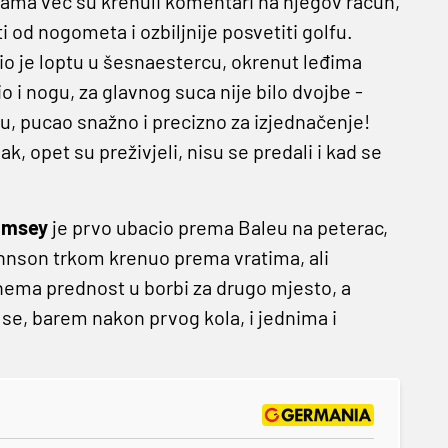
ama već su krenuli komentari na njegov račun,
 od nogometa i ozbiljnije posvetiti golfu.
io je loptu u šesnaestercu, okrenut leđima
io i nogu, za glavnog suca nije bilo dvojbe -
u, pucao snažno i precizno za izjednačenje!
, opet su preživjeli, nisu se predali i kad se
amsey
je prvo ubacio prema Baleu na peterac,
ohnson trkom krenuo prema vratima, ali
ko nema prednost u borbi za drugo mjesto, a
zi se, barem nakon prvog kola, i jednima i