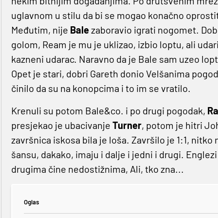
nekim bitnijim događanjima. Po drutšvenim mrež
uglavnom u stilu da bi se mogao konačno oprostiti
Međutim, nije
Bale
zaboravio igrati nogomet. Dob
golom, Ream je mu je uklizao, izbio loptu, ali udar
kazneni udarac. Naravno da je Bale sam uzeo lopt
Opet je stari, dobri Gareth donio Velšanima pogodak
činilo da su na konopcima i to im se vratilo.
Krenuli su potom Bale&co. i po drugi pogodak,
R
presjekao je ubacivanje
Turner
, potom je hitri J
završnica iskosa bila je loša. Završilo je 1:1, nit
šansu, dakako, imaju i dalje i jedni i drugi. Engle
drugima čine nedostižnima, Ali, tko zna...
Oglas