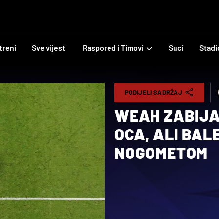
treni
Sve vijesti
Raspored i Timovi
Suci
Stadi
PODIJELI SADRŽAJ
WEAH ZABIJA
OCA, ALI BAL
NOGOMETOM