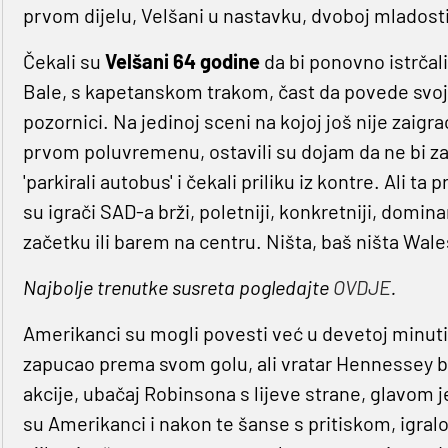
prvom dijelu, Velšani u nastavku, dvoboj mladost
Čekali su
Velšani 64 godine
da bi ponovno istrčal
Bale, s kapetanskom trakom, čast da povede svoj
pozornici. Na jedinoj sceni na kojoj još nije zaigr
prvom poluvremenu, ostavili su dojam da ne bi zabi
'parkirali autobus' i čekali priliku iz kontre. Ali ta 
su igrači SAD-a brži, poletniji, konkretniji, domin
začetku ili barem na centru. Ništa, baš ništa Wal
Najbolje trenutke susreta pogledajte
OVDJE
.
Amerikanci su mogli povesti već u devetoj minut
zapucao prema svom golu, ali vratar Hennessey bio
akcije, ubačaj Robinsona s lijeve strane, glavom j
su Amerikanci i nakon te šanse s pritiskom, igral