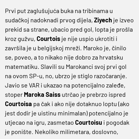
Prvi put zaglušujuća buka na tribinama u
sudačkoj nadoknadi prvog dijela,
Ziyech
je izveo
prekid sa strane, ubacio pred gol, lopta je prošla
kroz gužvu,
Courtois
je nije uspio ukrotiti i
završila je u belgijskoj mreži. Maroko je, činilo
se, poveo, a to nikako nije dobro za hrvatsku
matematiku. Slavili su Marokanci svoj prvi gol
na ovom SP-u, no, ubrzo je stiglo razočaranje.
Javio se VAR i ukazao na potencijalno zaleđe,
stoper
Maroka Saiss
utrčao je prebrzo ispred
Courtoisa
pa čak i ako nije dotaknuo loptu (ako
jest dodir je uistinu minimalan) potencijalno je
utjecao na igru, zasmetao
Courtoisu
i pogodak
je ponište. Nekoliko milimetara, doslovno,