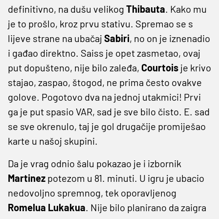
definitivno, na dušu velikog
Thibauta
. Kako mu
je to prošlo, kroz prvu stativu. Spremao se s
lijeve strane na ubačaj
Sabiri
, no on je iznenadio
i gađao direktno. Saiss je opet zasmetao, ovaj
put dopušteno, nije bilo zaleđa,
Courtois
je krivo
stajao, zaspao, štogod, ne prima često ovakve
golove. Pogotovo dva na jednoj utakmici! Prvi
ga je put spasio VAR, sad je sve bilo čisto. E. sad
se sve okrenulo, taj je gol drugačije promiješao
karte u našoj skupini.
Da je vrag odnio šalu pokazao je i izbornik
Martinez
potezom u 81. minuti. U igru je ubacio
nedovoljno spremnog, tek oporavljenog
Romelua Lukakua
. Nije bilo planirano da zaigra