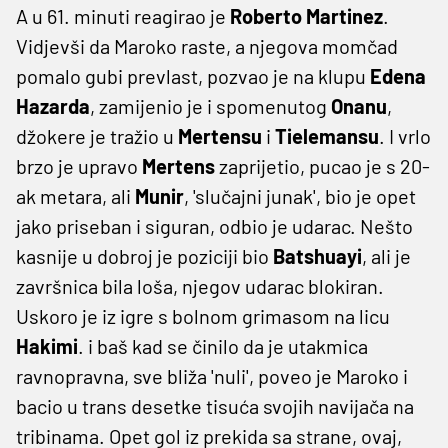
A u 61. minuti reagirao je
Roberto Martinez
.
Vidjevši da Maroko raste, a njegova momčad
pomalo gubi prevlast, pozvao je na klupu
Edena
Hazarda
, zamijenio je i spomenutog
Onanu
,
džokere je tražio u
Mertensu
i
Tielemansu
. I vrlo
brzo je upravo
Mertens
zaprijetio, pucao je s 20-
ak metara, ali
Munir
, 'slučajni junak', bio je opet
jako priseban i siguran, odbio je udarac. Nešto
kasnije u dobroj je poziciji bio
Batshuayi
, ali je
završnica bila loša, njegov udarac blokiran.
Uskoro je iz igre s bolnom grimasom na licu
Hakimi
. i baš kad se činilo da je utakmica
ravnopravna, sve bliža 'nuli', poveo je Maroko i
bacio u trans desetke tisuća svojih navijača na
tribinama. Opet gol iz prekida sa strane, ovaj,