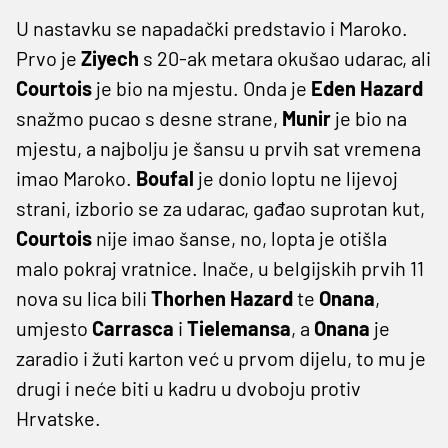
U nastavku se napadački predstavio i Maroko.
Prvo je
Ziyech
s 20-ak metara okušao udarac, ali
Courtois
je bio na mjestu. Onda je
Eden Hazard
snažmo pucao s desne strane,
Munir
je bio na
mjestu, a najbolju je šansu u prvih sat vremena
imao Maroko.
Boufal
je donio loptu ne lijevoj
strani, izborio se za udarac, gađao suprotan kut,
Courtois
nije imao šanse, no, lopta je otišla
malo pokraj vratnice. Inače, u belgijskih prvih 11
nova su lica bili
Thorhen Hazard
te
Onana
,
umjesto
Carrasca
i
Tielemansa
, a
Onana
je
zaradio i žuti karton već u prvom dijelu, to mu je
drugi i neće biti u kadru u dvoboju protiv
Hrvatske.