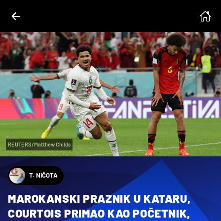
REUTERS/Matthew Childs
T. NIČOTA
MAROKANSKI PRAZNIK U KATARU,
COURTOIS PRIMAO KAO POČETNIK,