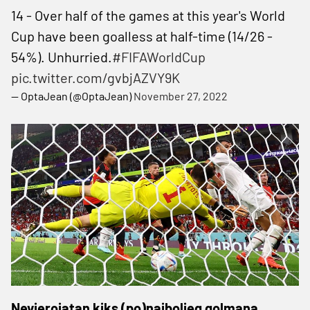
14 - Over half of the games at this year's World
Cup have been goalless at half-time (14/26 -
54%). Unhurried.
#FIFAWorldCup
pic.twitter.com/gvbjAZVY9K
— OptaJean (@OptaJean)
November 27, 2022
Nevjerojatan kiks (po)najboljeg golmana