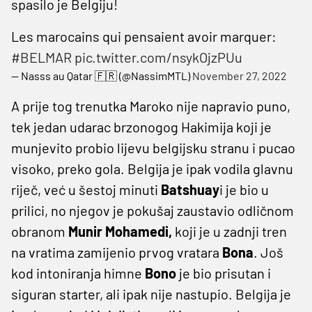
spasilo je Belgiju!
Les marocains qui pensaient avoir marquer:
#BELMAR
pic.twitter.com/nsykOjzPUu
— Nasss au Qatar 🇫🇷 (@NassimMTL)
November 27, 2022
A prije tog trenutka Maroko nije napravio puno,
tek jedan udarac brzonogog Hakimija koji je
munjevito probio lijevu belgijsku stranu i pucao
visoko, preko gola. Belgija je ipak vodila glavnu
riječ, već u šestoj minuti
Batshuay
i je bio u
prilici, no njegov je pokušaj zaustavio odličnom
obranom
Munir Mohamedi,
koji je u zadnji tren
na vratima zamijenio prvog vratara
Bona
. Još
kod intoniranja himne
Bono
je bio prisutan i
siguran starter, ali ipak nije nastupio. Belgija je