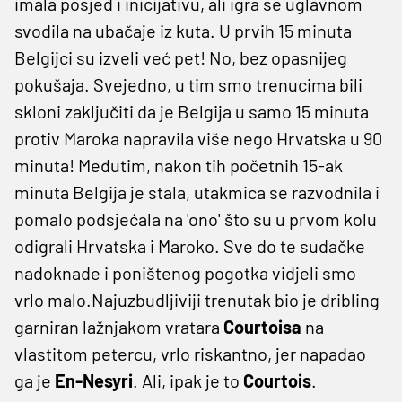
imala posjed i inicijativu, ali igra se uglavnom
svodila na ubačaje iz kuta. U prvih 15 minuta
Belgijci su izveli već pet! No, bez opasnijeg
pokušaja. Svejedno, u tim smo trenucima bili
skloni zaključiti da je Belgija u samo 15 minuta
protiv Maroka napravila više nego Hrvatska u 90
minuta! Međutim, nakon tih početnih 15-ak
minuta Belgija je stala, utakmica se razvodnila i
pomalo podsjećala na 'ono' što su u prvom kolu
odigrali Hrvatska i Maroko. Sve do te sudačke
nadoknade i poništenog pogotka vidjeli smo
vrlo malo.Najuzbudljiviji trenutak bio je dribling
garniran lažnjakom vratara
Courtoisa
na
vlastitom petercu, vrlo riskantno, jer napadao
ga je
En-Nesyri
. Ali, ipak je to
Courtois
.