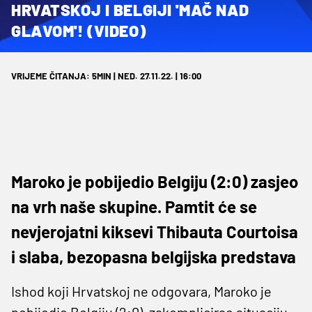
HRVATSKOJ I BELGIJI 'MAČ NAD
GLAVOM'! (VIDEO)
VRIJEME ČITANJA: 5MIN | NED. 27.11.22. | 16:00
Maroko je pobijedio Belgiju (2:0) zasjeo
na vrh naše skupine. Pamtit će se
nevjerojatni kiksevi Thibauta Courtoisa
i slaba, bezopasna belgijska predstava
Ishod koji Hrvatskoj ne odgovara, Maroko je
pobijedio Belgiju (2:0), zakomplicirao situaciju