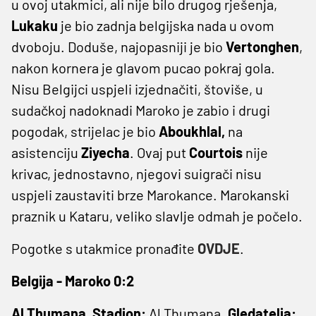
u ovoj utakmici, ali nije bilo drugog rješenja,
Lukaku
je bio zadnja belgijska nada u ovom
dvoboju. Doduše, najopasniji je bio
Vertonghen
,
nakon kornera je glavom pucao pokraj gola.
Nisu Belgijci uspjeli izjednačiti, štoviše, u
sudačkoj nadoknadi Maroko je zabio i drugi
pogodak, strijelac je bio
Aboukhlal,
na
asistenciju
Ziyecha
. Ovaj put
Courtois
nije
krivac, jednostavno, njegovi suigrači nisu
uspjeli zaustaviti brze Marokance. Marokanski
praznik u Kataru, veliko slavlje odmah je počelo.
Pogotke s utakmice pronađite
OVDJE
.
Belgija - Maroko 0:2
Al Thumana. Stadion:
Al Thumana.
Gledatelja: