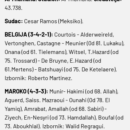
43.738.
Sudac:
Cesar Ramos (Meksiko).
BELGIJA (3-4-2-1):
Courtois - Alderweireld,
Vertonghen, Castagne - Meunier (0d 81. Lukaku),
Onana (od 61. Tielemans), Witsel, T.Hazard (od
75. Trossard) - De Bruyne, E.Hazard (od
61.Mertens) - Batshuayi (od 75. De Ketelaere).
Izbornik: Roberto Martinez.
MAROKO (4-3-3):
Munir- Hakimi (od 68. Allah),
Aguerd, Saiss. Mazraoui - Ounahi (0d 78. El
Yamiq), Amrabat, Amallah (od 68. Sabiri) -
Ziyech, En-Nesyri (od 73. Hamdallah), Boufal (od
73. Aboukhlal). Izbornik: Walid Regragui.