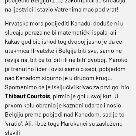
na ljestvici i stavio Vatrenima mač pod vrat!
Hrvatska mora pobijediti Kanadu, doduše ni u
slučaju poraza ne bi matematički ispala, ali
kakav god bio ishod tog dvoboj jasno je da će
utakmica Hrvatske i Belgije biti sve, samo ne
revijalna, bit će to 'biti ili ne biti' dvoboj. Maroko
je trenutno lider i ovisi samo o sebi, pobjedom
nad Kanadom sigurno je u drugom krugu.
Spomenimo da je isključivi krivac za prvi gol bio
Thibaut Courtois
, pirmio je gol u svoj kut. U
prvom kolu obranio je kazneni udarac i nosio
Belgiju prema pobjedi nad Kanadom, sad je to
'vratio'. Ali, i bez toga Marokanci su zasluženo
slavili!