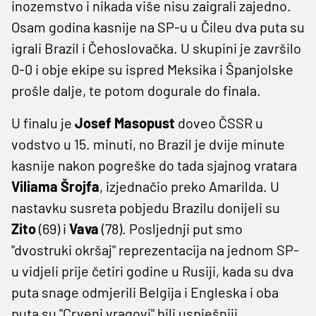
inozemstvo i nikada više nisu zaigrali zajedno.
Osam godina kasnije na SP-u u Čileu dva puta su
igrali Brazil i Čehoslovačka. U skupini je završilo
0-0 i obje ekipe su ispred Meksika i Španjolske
prošle dalje, te potom dogurale do finala.
U finalu je
Josef Masopust
doveo ČSSR u
vodstvo u 15. minuti, no Brazil je dvije minute
kasnije nakon pogreške do tada sjajnog vratara
Viliama Šrojfa
, izjednačio preko Amarilda. U
nastavku susreta pobjedu Brazilu donijeli su
Zito
(69) i
Vava
(78). Posljednji put smo
"dvostruki okršaj" reprezentacija na jednom SP-
u vidjeli prije četiri godine u Rusiji, kada su dva
puta snage odmjerili Belgija i Engleska i oba
puta su "Crveni vragovi" bili uspješniji.