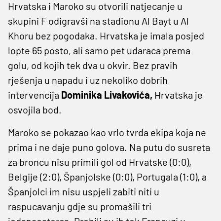
Hrvatska i Maroko su otvorili natjecanje u
skupini F odigravši na stadionu Al Bayt u Al
Khoru bez pogodaka. Hrvatska je imala posjed
lopte 65 posto, ali samo pet udaraca prema
golu, od kojih tek dva u okvir. Bez pravih
rješenja u napadu i uz nekoliko dobrih
intervencija
Dominika Livakovića,
Hrvatska je
osvojila bod.
Maroko se pokazao kao vrlo tvrda ekipa koja ne
prima i ne daje puno golova. Na putu do susreta
za broncu nisu primili gol od Hrvatske (0:0),
Belgije (2:0), Španjolske (0:0), Portugala (1:0), a
Španjolci im nisu uspjeli zabiti niti u
raspucavanju gdje su promašili tri
jedanaesterca. Probili su ih tek Francuzi u