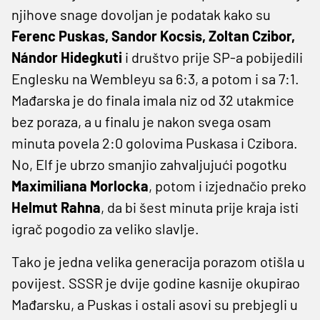
njihove snage dovoljan je podatak kako su
Ferenc Puskas, Sandor Kocsis, Zoltan Czibor,
Nándor Hidegkuti
i društvo prije SP-a pobijedili
Englesku na Wembleyu sa 6:3, a potom i sa 7:1.
Mađarska je do finala imala niz od 32 utakmice
bez poraza, a u finalu je nakon svega osam
minuta povela 2:0 golovima Puskasa i Czibora.
No, Elf je ubrzo smanjio zahvaljujući pogotku
Maximiliana Morlocka
, potom i izjednačio preko
Helmut Rahna
, da bi šest minuta prije kraja isti
igrač pogodio za veliko slavlje.
Tako je jedna velika generacija porazom otišla u
povijest. SSSR je dvije godine kasnije okupirao
Mađarsku, a Puskas i ostali asovi su prebjegli u