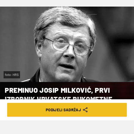
foto: HRS
PREMINUO JOSIP MILKOVIĆ, PRVI
IZBORNIK HRVATSKE RUKOMETNE
REPREZENTACIJE
PODIJELI SADRŽAJ
VRIJEME ČITANJA: 2MIN | UTO. 09.06.26. | 14:03