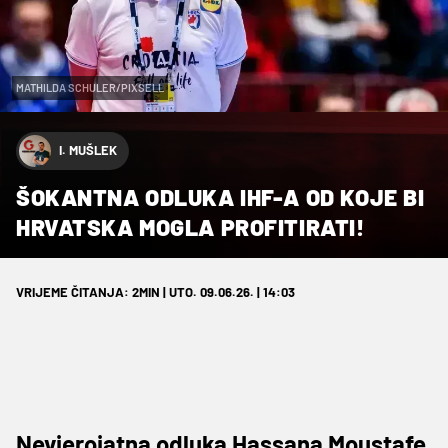
MATHILDA SCHULER/PIXSELL
I. MUŠLEK
ŠOKANTNA ODLUKA IHF-A OD KOJE BI
HRVATSKA MOGLA PROFITIRATI!
VRIJEME ČITANJA: 2MIN | UTO. 09.06.26. | 14:03
Nevjerojatna odluka Hassana Moustafe