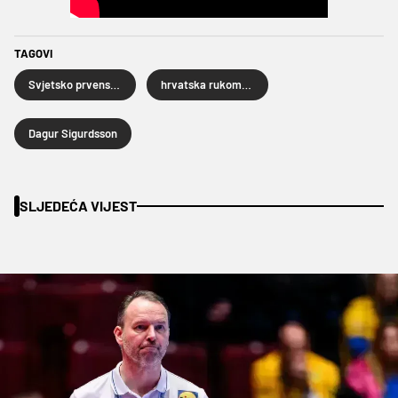
TAGOVI
Svjetsko prvenstvo u rukometu 2027.
hrvatska rukometna reprezentacija
Dagur Sigurdsson
SLJEDEĆA VIJEST