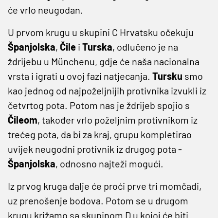
će vrlo neugodan.
U prvom krugu u skupini C Hrvatsku očekuju
Španjolska
,
Čile
i
Turska
, odlučeno je na
ždrijebu u Münchenu, gdje će naša nacionalna
vrsta i igrati u ovoj fazi natjecanja.
Tursku
smo
kao jednog od najpoželjnijih protivnika izvukli iz
četvrtog pota. Potom nas je ždrijeb spojio s
Čileom
, također vrlo poželjnim protivnikom iz
trećeg pota, da bi za kraj, grupu kompletirao
uvijek neugodni protivnik iz drugog pota -
Španjolska
, odnosno najteži mogući.
Iz prvog kruga dalje će proći prve tri momčadi,
uz prenošenje bodova. Potom se u drugom
krugu križamo sa skupinom D u kojoj će biti