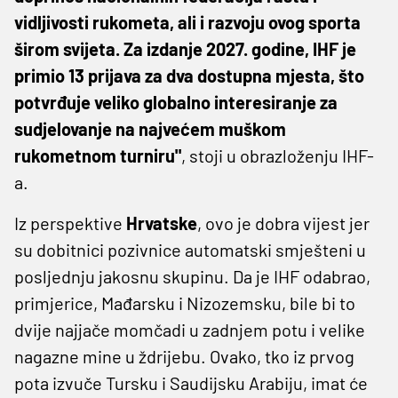
vidljivosti rukometa, ali i razvoju ovog sporta
širom svijeta. Za izdanje 2027. godine, IHF je
primio 13 prijava za dva dostupna mjesta, što
potvrđuje veliko globalno interesiranje za
sudjelovanje na najvećem muškom
rukometnom turniru"
, stoji u obrazloženju IHF-
a.
Iz perspektive
Hrvatske
, ovo je dobra vijest jer
su dobitnici pozivnice automatski smješteni u
posljednju jakosnu skupinu. Da je IHF odabrao,
primjerice, Mađarsku i Nizozemsku, bile bi to
dvije najjače momčadi u zadnjem potu i velike
nagazne mine u ždrijebu. Ovako, tko iz prvog
pota izvuče Tursku i Saudijsku Arabiju, imat će