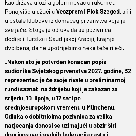
kao država uložila golem novac u rukomet.
Ponajviše ulažući u
Veszprem i Pick Szeged
, ali i
u ostale klubove iz domaćeg prvenstva koje je
sve jače. Stoga je odluka da se pozivnica
dodijeli Turskoj i Saudijskoj Arabiji, krajnje
dvojbena, da ne upotrijebimo neke teže riječi.
„Nakon što je potvrđen konačan popis
sudionika Svjetskog prvenstva 2027. godine, 32
reprezentacije će svoje rivale u preliminarnoj
rundi saznati na ždrijebu koji je zakazan za
srijedu, 10. lipnja, u 17 sati po
srednjoeuropskom vremenu u Münchenu.
Odluka o dobitnicima pozivnica za velika
natjecanja donosi se uzimajući u obzir širi
doprinos nacionalnih federacija rastu i