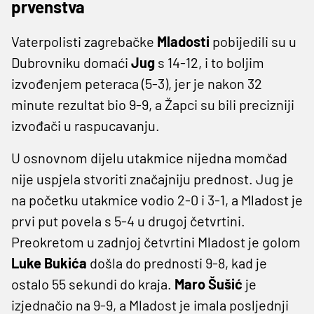
prvenstva
Vaterpolisti zagrebačke
Mladosti
pobijedili su u
Dubrovniku domaći
Jug
s 14-12, i to boljim
izvođenjem peteraca (5-3), jer je nakon 32
minute rezultat bio 9-9, a Žapci su bili precizniji
izvođači u raspucavanju.
U osnovnom dijelu utakmice nijedna momčad
nije uspjela stvoriti značajniju prednost. Jug je
na početku utakmice vodio 2-0 i 3-1, a Mladost je
prvi put povela s 5-4 u drugoj četvrtini.
Preokretom u zadnjoj četvrtini Mladost je golom
Luke Bukića
došla do prednosti 9-8, kad je
ostalo 55 sekundi do kraja.
Maro Šušić
je
izjednačio na 9-9, a Mladost je imala posljednji