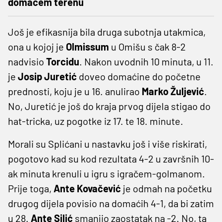
domaćem terenu
Još je efikasnija bila druga subotnja utakmica,
ona u kojoj je
Olmissum
u Omišu s čak 8-2
nadvisio
Torcidu
. Nakon uvodnih 10 minuta, u 11.
je
Josip Juretić
doveo domaćine do početne
prednosti, koju je u 16. anulirao
Marko Žuljević
.
No, Juretić je još do kraja prvog dijela stigao do
hat-tricka, uz pogotke iz 17. te 18. minute.
Morali su Splićani u nastavku još i više riskirati,
pogotovo kad su kod rezultata 4-2 u završnih 10-
ak minuta krenuli u igru s igračem-golmanom.
Prije toga,
Ante Kovačević
je odmah na početku
drugog dijela povisio na domaćih 4-1, da bi zatim
u 28.
Ante Silić
smanjio zaostatak na -2. No, ta