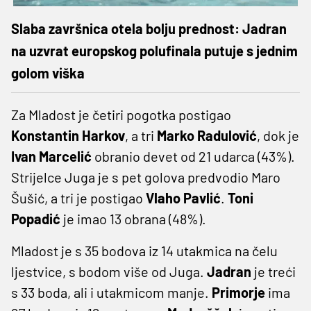
Slaba završnica otela bolju prednost: Jadran
na uzvrat europskog polufinala putuje s jednim
golom viška
Za Mladost je četiri pogotka postigao
Konstantin Harkov
, a tri
Marko Radulović
, dok je
Ivan Marcelić
obranio devet od 21 udarca (43%).
Strijelce Juga je s pet golova predvodio Maro
Šušić, a tri je postigao
Vlaho Pavlić
.
Toni
Popadić
je imao 13 obrana (48%).
Mladost je s 35 bodova iz 14 utakmica na čelu
ljestvice, s bodom više od Juga.
Jadran
je treći
s 33 boda, ali i utakmicom manje.
Primorje
ima