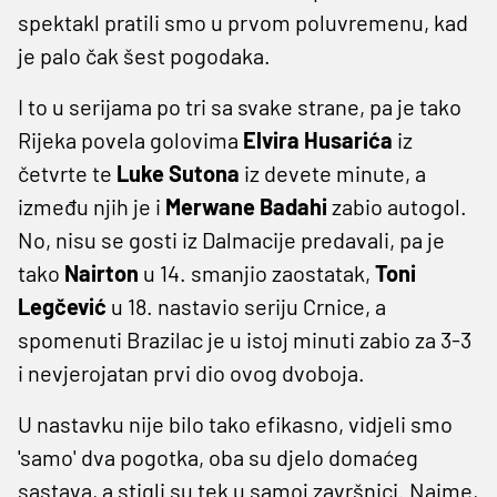
spektakl pratili smo u prvom poluvremenu, kad
je palo čak šest pogodaka.
I to u serijama po tri sa svake strane, pa je tako
Rijeka povela golovima
Elvira Husarića
iz
četvrte te
Luke Sutona
iz devete minute, a
između njih je i
Merwane Badahi
zabio autogol.
No, nisu se gosti iz Dalmacije predavali, pa je
tako
Nairton
u 14. smanjio zaostatak,
Toni
Legčević
u 18. nastavio seriju Crnice, a
spomenuti Brazilac je u istoj minuti zabio za 3-3
i nevjerojatan prvi dio ovog dvoboja.
U nastavku nije bilo tako efikasno, vidjeli smo
'samo' dva pogotka, oba su djelo domaćeg
sastava, a stigli su tek u samoj završnici. Naime,