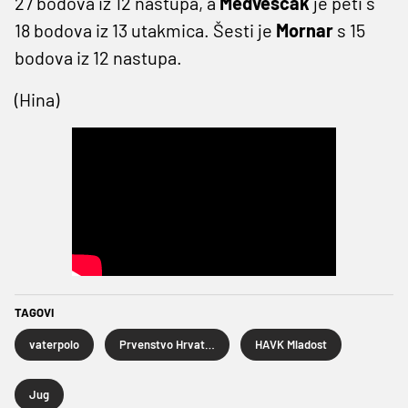
27 bodova iz 12 nastupa, a
Medveščak
je peti s
18 bodova iz 13 utakmica. Šesti je
Mornar
s 15
bodova iz 12 nastupa.
(Hina)
TAGOVI
vaterpolo
Prvenstvo Hrvatske u vaterpolu
HAVK Mladost
Jug