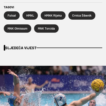
TAGOVI
Futsal
HMNL
HMNK Rijeka
Crnica Šibenik
MNK Olmissum
MNK Torcida
SLJEDEĆA VIJEST