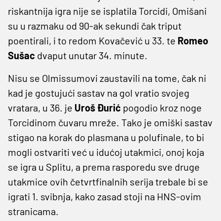
riskantnija igra nije se isplatila Torcidi, Omišani
su u razmaku od 90-ak sekundi čak triput
poentirali, i to redom Kovačević u 33. te
Romeo
Sušac
dvaput unutar 34. minute.
Nisu se Olmissumovi zaustavili na tome, čak ni
kad je gostujući sastav na gol vratio svojeg
vratara, u 36. je
Uroš Đurić
pogodio kroz noge
Torcidinom čuvaru mreže. Tako je omiški sastav
stigao na korak do plasmana u polufinale, to bi
mogli ostvariti već u idućoj utakmici, onoj koja
se igra u Splitu, a prema rasporedu sve druge
utakmice ovih četvrtfinalnih serija trebale bi se
igrati 1. svibnja, kako zasad stoji na HNS-ovim
stranicama.