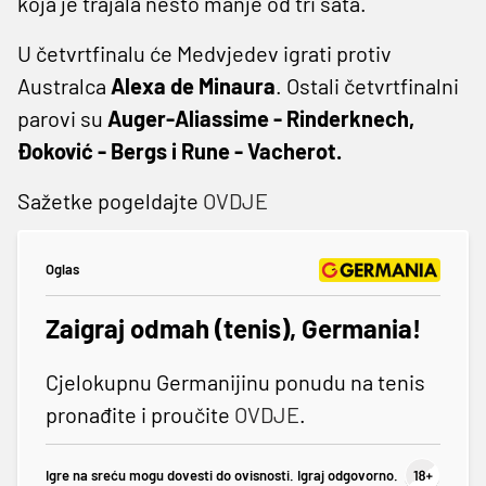
koja je trajala nešto manje od tri sata.
U četvrtfinalu će Medvjedev igrati protiv
Australca
Alexa de Minaura
. Ostali četvrtfinalni
parovi su
Auger-Aliassime - Rinderknech,
Đoković - Bergs i Rune - Vacherot.
Sažetke pogeldajte
OVDJE
Oglas
Zaigraj odmah (tenis), Germania!
Cjelokupnu Germanijinu ponudu na tenis
pronađite i proučite
OVDJE
.
Igre na sreću mogu dovesti do ovisnosti. Igraj odgovorno.