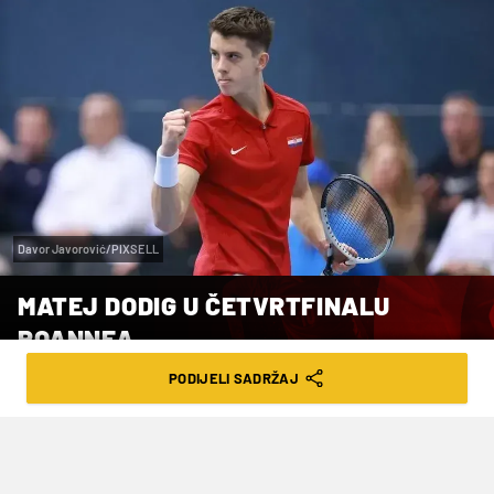
Davor Javorović/PIXSELL
MATEJ DODIG U ČETVRTFINALU
ROANNEA
PODIJELI SADRŽAJ
VRIJEME ČITANJA: 1MIN | SRI. 08.10.25. | 19:18