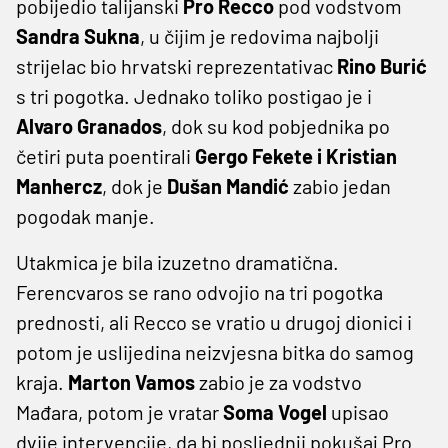
pobijedio talijanski
Pro Recco
pod vodstvom
Sandra Sukna
, u čijim je redovima najbolji
strijelac bio hrvatski reprezentativac
Rino Burić
s tri pogotka. Jednako toliko postigao je i
Alvaro Granados
, dok su kod pobjednika po
četiri puta poentirali
Gergo Fekete i Kristian
Manhercz
, dok je
Dušan Mandić
zabio jedan
pogodak manje.
Utakmica je bila izuzetno dramatična.
Ferencvaros se rano odvojio na tri pogotka
prednosti, ali Recco se vratio u drugoj dionici i
potom je uslijedina neizvjesna bitka do samog
kraja.
Marton Vamos
zabio je za vodstvo
Mađara, potom je vratar
Soma Vogel
upisao
dvije intervencije, da bi posljednji pokušaj Pro