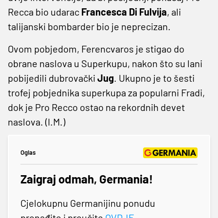
Recca bio udarac
Francesca Di Fulvija
, ali
talijanski bombarder bio je neprecizan.
Ovom pobjedom, Ferencvaros je stigao do
obrane naslova u Superkupu, nakon što su lani
pobijedili dubrovački
Jug
. Ukupno je to šesti
trofej pobjednika superkupa za popularni Fradi,
dok je Pro Recco ostao na rekordnih devet
naslova. (I.M.)
Oglas
Zaigraj odmah, Germania!
Cjelokupnu Germanijinu ponudu
pronađite i proučite
OVDJE
.