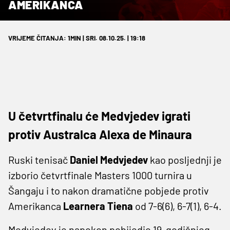
AMERIKANCA
VRIJEME ČITANJA: 1MIN | SRI. 08.10.25. | 19:18
U četvrtfinalu će Medvjedev igrati
protiv Australca Alexa de Minaura
Ruski tenisač
Daniel Medvjedev
kao posljednji je
izborio četvrtfinale Masters 1000 turnira u
Šangaju i to nakon dramatične pobjede protiv
Amerikanca
Learnera Tiena
od 7-6(6), 6-7(1), 6-4.
Medvjedev je napokon pobijedio 19-godišnjeg