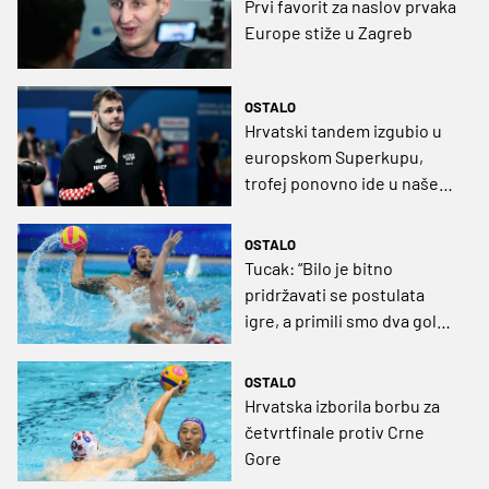
Prvi favorit za naslov prvaka
Europe stiže u Zagreb
OSTALO
Hrvatski tandem izgubio u
europskom Superkupu,
trofej ponovno ide u naše
susjedstvo
OSTALO
Tucak: “Bilo je bitno
pridržavati se postulata
igre, a primili smo dva gola
koja nismo trebali”
OSTALO
Hrvatska izborila borbu za
četvrtfinale protiv Crne
Gore