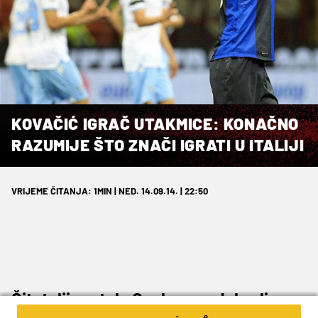
KOVAČIĆ IGRAČ UTAKMICE: KONAČNO
RAZUMIJE ŠTO ZNAČI IGRATI U ITALIJI
VRIJEME ČITANJA: 1MIN | NED. 14.09.14. | 22:50
Čitatelji portala Goal.com odabrali su