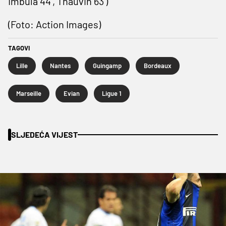
Imbula 44', Thauvin 63')
(Foto: Action Images)
TAGOVI
Lille
Nantes
Guingamp
Bordeaux
Marseille
Evian
Ligue 1
SLJEDEĆA VIJEST