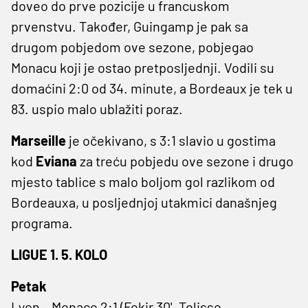
doveo do prve pozicije u francuskom
prvenstvu. Također, Guingamp je pak sa
drugom pobjedom ove sezone, pobjegao
Monacu koji je ostao pretposljednji. Vodili su
domaćini 2:0 od 34. minute, a Bordeaux je tek u
83. uspio malo ublažiti poraz.
Marseille
je očekivano, s 3:1 slavio u gostima
kod
Eviana
za treću pobjedu ove sezone i drugo
mjesto tablice s malo boljom gol razlikom od
Bordeauxa, u posljednjoj utakmici današnjeg
programa.
LIGUE 1. 5. KOLO
Petak
Lyon – Monaco 2:1 (Fekir 30', Tolisso