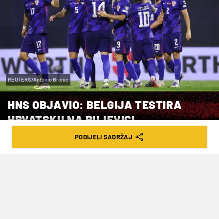
REUTERS/Antonio Bronic
HNS OBJAVIO: BELGIJA TESTIRA
HRVATSKU NA RUJEVICI
PODIJELI SADRŽAJ
VRIJEME ČITANJA: 1MIN | PON. 19.01.26. | 13:13