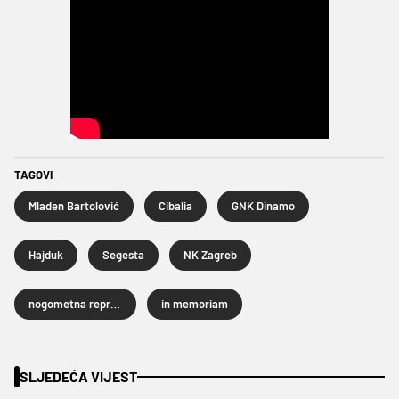
TAGOVI
Mladen Bartolović
Cibalia
GNK Dinamo
Hajduk
Segesta
NK Zagreb
nogometna reprezentacija Bosne i Hercegovine
in memoriam
SLJEDEĆA VIJEST