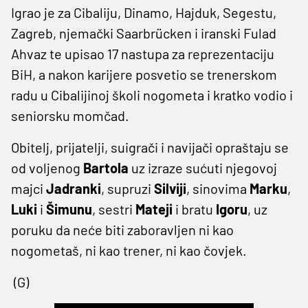
Igrao je za Cibaliju, Dinamo, Hajduk, Segestu,
Zagreb, njemački Saarbrücken i iranski Fulad
Ahvaz te upisao 17 nastupa za reprezentaciju
BiH, a nakon karijere posvetio se trenerskom
radu u Cibalijinoj školi nogometa i kratko vodio i
seniorsku momčad.
Obitelj, prijatelji, suigrači i navijači opraštaju se
od voljenog
Bartola
uz izraze sućuti njegovoj
majci
Jadranki
, supruzi
Silviji
, sinovima
Marku
,
Luki
i
Šimunu
, sestri
Mateji
i bratu
Igoru
, uz
poruku da neće biti zaboravljen ni kao
nogometaš, ni kao trener, ni kao čovjek.
(G)