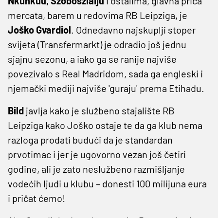
Nkunkuu, Szoboszlaiju
i ostalima, glavna priča
mercata, barem u redovima RB Leipziga, je
Joško Gvardiol
. Odnedavno najskuplji stoper
svijeta (Transfermarkt) je odradio još jednu
sjajnu sezonu, a iako ga se ranije najviše
povezivalo s Real Madridom, sada ga engleski i
njemački mediji najviše 'guraju' prema Etihadu.
Bild
javlja kako je službeno stajalište RB
Leipziga kako Joško ostaje te da ga klub nema
razloga prodati budući da je standardan
prvotimac i jer je ugovorno vezan još četiri
godine, ali je zato neslužbeno razmišljanje
vodećih ljudi u klubu – donesti 100 milijuna eura
i pričat ćemo!