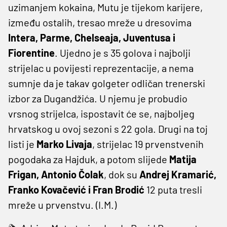
uzimanjem kokaina, Mutu je tijekom karijere,
između ostalih, tresao mreže u dresovima
Intera, Parme, Chelseaja, Juventusa i
Fiorentine
. Ujedno je s 35 golova i najbolji
strijelac u povijesti reprezentacije, a nema
sumnje da je takav golgeter odličan trenerski
izbor za Dugandžića. U njemu je probudio
vrsnog strijelca, ispostavit će se, najboljeg
hrvatskog u ovoj sezoni s 22 gola. Drugi na toj
listi je
Marko Livaja
, strijelac 19 prvenstvenih
pogodaka za Hajduk, a potom slijede
Matija
Frigan, Antonio Čolak
, dok su
Andrej Kramarić,
Franko Kovačević i Fran Brodić
12 puta tresli
mreže u prvenstvu. (I.M.)