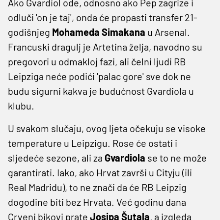
Ako Gvardiol ode, odnosno ako Pep zagrize i
odluči 'on je taj', onda će propasti transfer 21-
godišnjeg
Mohameda Simakana
u Arsenal.
Francuski dragulj je Artetina želja, navodno su
pregovori u odmakloj fazi, ali čelni ljudi RB
Leipziga neće podići 'palac gore' sve dok ne
budu sigurni kakva je budućnost Gvardiola u
klubu.
U svakom slučaju, ovog ljeta očekuju se visoke
temperature u Leipzigu. Rose će ostati i
sljedeće sezone, ali za
Gvardiola
se to ne može
garantirati. Iako, ako Hrvat završi u Cityju (ili
Real Madridu), to ne znači da će RB Leipzig
dogodine biti bez Hrvata. Već godinu dana
Crveni bikovi prate
Josipa Šutala
, a izgleda