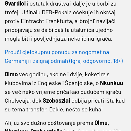
Gvardiol
i ostatak društva i dalje je u borbi za
trofej. U finalu DFB-Pokala očekuje ih okršaj
protiv Eintracht Frankfurta, a 'brojni' navijači
pribojavaju se da bi baš ta utakmica ujedno
mogla biti i posljednja za nekolicinu igrača.
Prouči cjelokupnu ponudu za nogomet na
Germaniji i zaigraj odmah (Igraj odgovorno, 18+)
Olmo
već godinu, ako ne i dvije, koketira s
klubovima iz Engleske i Španjolske, o
Nkunkuu
se već neko vrijeme priča kao budućem igraču
Chelseaja, dok
Szoboszlai
odbija pričati išta kad
su tema transfer. Dakle, nešto se kuha!
Ali, uz svo dužno poštovanje prema
Olmu,