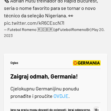
🗞️ Adrian Mutu treinador do Rapid Bucurest,
seria o nome favorito para se tornar o novo
técnico da seleção Nigeriana. 👀
pic.twitter.com/kR6CEscN7l
— Futebol Romeno 🇷🇴🇧🇷 (@FutebolRomenoBr)
May 20,
2023
Oglas
Zaigraj odmah, Germania!
Cjelokupnu Germanijinu ponudu
pronađite i proučite
OVDJE
.
Igre na sreću mogu dovesti do ovisnosti. Igraj odgovorno.