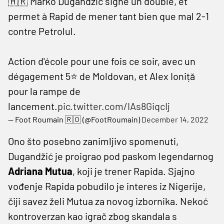
🇭🇷 Marko Dugandžić signe un doublé, et
permet à Rapid de mener tant bien que mal 2-1
contre Petrolul.
Action d'école pour une fois ce soir, avec un
dégagement 5⭐ de Moldovan, et Alex Ioniță
pour la rampe de
lancement.
pic.twitter.com/IAs8GiqcIj
— Foot Roumain 🇷🇴 (@FootRoumain)
December 14, 2022
Ono što posebno zanimljivo spomenuti,
Dugandžić je proigrao pod paskom legendarnog
Adriana Mutua
, koji je trener Rapida. Sjajno
vođenje Rapida pobudilo je interes iz Nigerije,
čiji savez želi Mutua za novog izbornika. Nekoć
kontroverzan kao igrač zbog skandala s