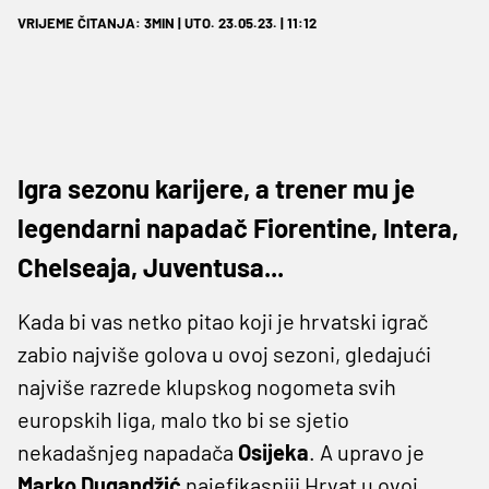
VRIJEME ČITANJA: 3MIN | UTO. 23.05.23. | 11:12
Igra sezonu karijere, a trener mu je
legendarni napadač Fiorentine, Intera,
Chelseaja, Juventusa...
Kada bi vas netko pitao koji je hrvatski igrač
zabio najviše golova u ovoj sezoni, gledajući
najviše razrede klupskog nogometa svih
europskih liga, malo tko bi se sjetio
nekadašnjeg napadača
Osijeka
. A upravo je
Marko Dugandžić
najefikasniji Hrvat u ovoj