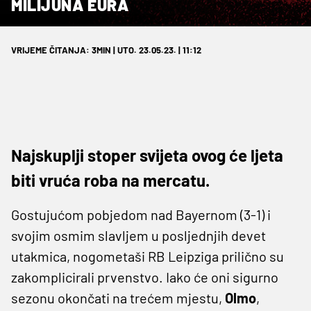
MILIJUNA EURA
VRIJEME ČITANJA: 3MIN | UTO. 23.05.23. | 11:12
Najskuplji stoper svijeta ovog će ljeta
biti vruća roba na mercatu.
Gostujućom pobjedom nad Bayernom (3-1) i
svojim osmim slavljem u posljednjih devet
utakmica, nogometaši RB Leipziga prilično su
zakomplicirali prvenstvo. Iako će oni sigurno
sezonu okončati na trećem mjestu,
Olmo
,