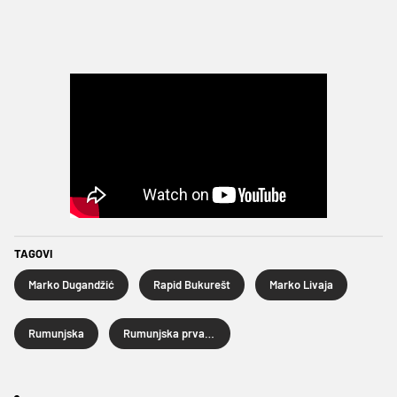
TAGOVI
Marko Dugandžić
Rapid Bukurešt
Marko Livaja
Rumunjska
Rumunjska prva liga