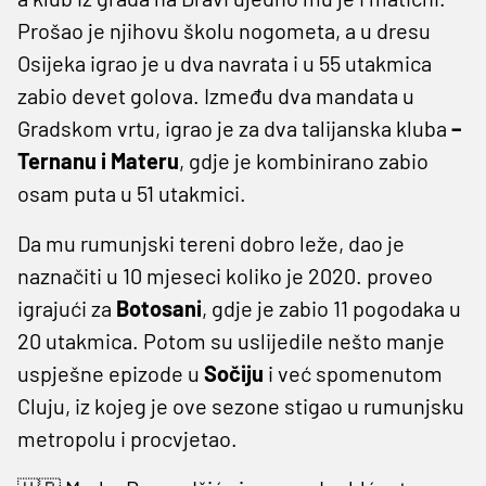
Prošao je njihovu školu nogometa, a u dresu
Osijeka igrao je u dva navrata i u 55 utakmica
zabio devet golova. Između dva mandata u
Gradskom vrtu, igrao je za dva talijanska kluba
–
Ternanu i Materu
, gdje je kombinirano zabio
osam puta u 51 utakmici.
Da mu rumunjski tereni dobro leže, dao je
naznačiti u 10 mjeseci koliko je 2020. proveo
igrajući za
Botosani
, gdje je zabio 11 pogodaka u
20 utakmica. Potom su uslijedile nešto manje
uspješne epizode u
Sočiju
i već spomenutom
Cluju, iz kojeg je ove sezone stigao u rumunjsku
metropolu i procvjetao.