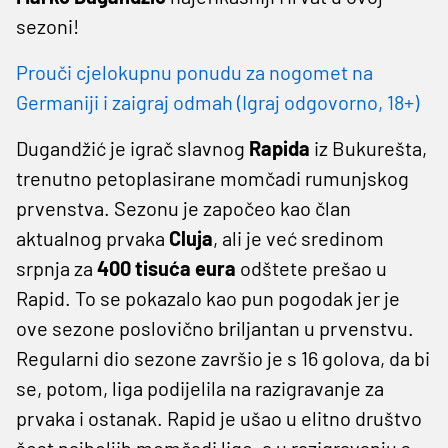
sezoni!
Prouči cjelokupnu ponudu za nogomet na
Germaniji i zaigraj odmah (Igraj odgovorno, 18+)
Dugandžić je igrač slavnog
Rapida
iz Bukurešta,
trenutno petoplasirane momčadi rumunjskog
prvenstva. Sezonu je započeo kao član
aktualnog prvaka
Cluja
, ali je već sredinom
srpnja za
400 tisuća eura
odštete prešao u
Rapid. To se pokazalo kao pun pogodak jer je
ove sezone poslovično briljantan u prvenstvu.
Regularni dio sezone završio je s 16 golova, da bi
se, potom, liga podijelila na razigravanje za
prvaka i ostanak. Rapid je ušao u elitno društvo
šest najboljih momčadi lige, a u razigravanju s