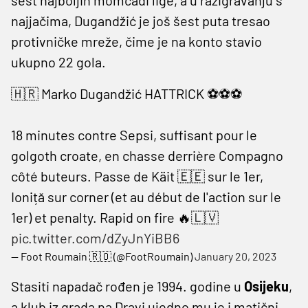
najjačima, Dugandžić je još šest puta tresao
protivničke mreže, čime je na konto stavio
ukupno 22 gola.
🇭🇷 Marko Dugandžić HATTRICK ⚽️⚽️⚽️
18 minutes contre Sepsi, suffisant pour le
golgoth croate, en chasse derrière Compagno
côté buteurs. Passe de Käit 🇪🇪 sur le 1er,
Ioniță sur corner (et au début de l'action sur le
1er) et penalty. Rapid on fire 🔥🇱🇻
pic.twitter.com/dZyJnYiBB6
— Foot Roumain 🇷🇴 (@FootRoumain)
January 20, 2023
Stasiti napadač rođen je 1994. godine u
Osijeku
,
a klub iz grada na Dravi ujedno mu je i matični.