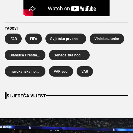
TAGOVI
IFAB
FIFA
Svjetsko prvenstvo u nogometu 2026.
Vinicius Junior
Gianluca Prestianni
Senegalska nogometna reprezentacija
marokanska nogometna reprezentacija
VAR suci
VAR
SLJEDEĆA VIJEST