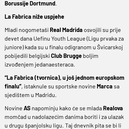
Borussije Dortmund
.
La Fabrica niže uspjehe
Mladi nogometaši
Real Madrida
osvojili su prije
devet dana Uefinu Youth League (Ligu prvaka za
juniore) kada su u finalu odigranom u Švicarskoj
pobijedili belgijski
Club Brugge
boljim
izvođenjem jedanaesteraca.
“La Fabrica (tvornica), u još jednom europskom
finalu”
, istaknule su sportske novine
Marca
sa
sjedištem u Madridu.
Novine
AS
napominju kako će se mlada
Realova
momčad u nadolazećim danima boriti i za ulazak
u drugu španjolsku ligu. Taj dnevnik pita se bi li