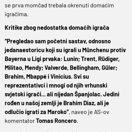
se prva momčad trebala okrenuti domaćim
igračima.
Kritike zbog nedostatka domaćih igrača
“Pregledao sam početni sastav, odnosno
jedanaestoricu koji su igrali u Münchenu protiv
Bayerna u Ligi prvaka: Lunin; Trent, Rüdiger,
Militao, Mendy; Valverde, Bellingham, Güler;
Brahim, Mbappé i Vinicius. Svi su
reprezentativci i mnogi od njih vrhunski
svjetski igrači... ali nijedan Španjolac. Jedini
rođen u našoj zemlji je Brahim Diaz, ali je
odlučio igrati za Maroko”
, naveo je AS-ov
komentator
Tomas Roncero
.