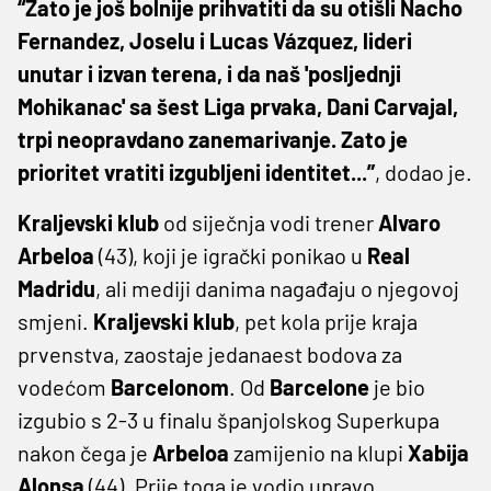
“Zato je još bolnije prihvatiti da su otišli Nacho
Fernandez, Joselu i Lucas Vázquez, lideri
unutar i izvan terena, i da naš 'posljednji
Mohikanac' sa šest Liga prvaka, Dani Carvajal,
trpi neopravdano zanemarivanje. Zato je
prioritet vratiti izgubljeni identitet...”
, dodao je.
Kraljevski klub
od siječnja vodi trener
Alvaro
Arbeloa
(43), koji je igrački ponikao u
Real
Madridu
, ali mediji danima nagađaju o njegovoj
smjeni.
Kraljevski klub
, pet kola prije kraja
prvenstva, zaostaje jedanaest bodova za
vodećom
Barcelonom
. Od
Barcelone
je bio
izgubio s 2-3 u finalu španjolskog Superkupa
nakon čega je
Arbeloa
zamijenio na klupi
Xabija
Alonsa
(44). Prije toga je vodio upravo