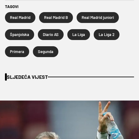
TAGOVI
Real Madrid
Real Madrid B
Real Madrid juniori
Španjolska
Diario AS
La Liga
La Liga 2
Primera
Segunda
SLJEDEĆA VIJEST