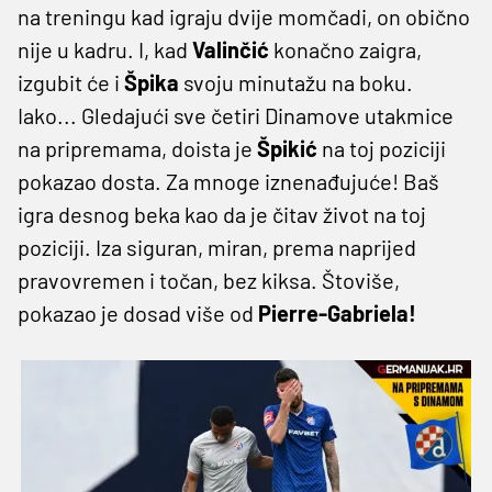
na treningu kad igraju dvije momčadi, on obično
nije u kadru. I, kad
Valinčić
konačno zaigra,
izgubit će i
Špika
svoju minutažu na boku.
Iako... Gledajući sve četiri Dinamove utakmice
na pripremama, doista je
Špikić
na toj poziciji
pokazao dosta. Za mnoge iznenađujuće! Baš
igra desnog beka kao da je čitav život na toj
poziciji. Iza siguran, miran, prema naprijed
pravovremen i točan, bez kiksa. Štoviše,
pokazao je dosad više od
Pierre-Gabriela!