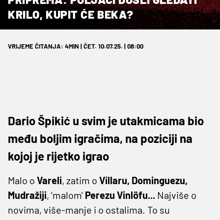
KRILO, KUPIT ĆE BEKA?
VRIJEME ČITANJA: 4MIN | ČET. 10.07.25. | 08:00
Dario Špikić u svim je utakmicama bio
među boljim igračima, na poziciji na
kojoj je rijetko igrao
Malo o
Vareli
, zatim o
Villaru, Dominguezu,
Mudražiji
, 'malom'
Perezu Vinlöfu...
Najviše o
novima, više-manje i o ostalima. To su