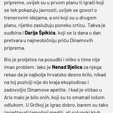
pripreme, uvijek su u prvom planu ti igrači koji
se tek pokazuju javnosti, uvijek se govori o
trenerovim idejama, a oni koji su u drugom
planu, rijetko zaslužuju poneku crticu. Takva je
sudbina i
Darija Špikića
, koji se iz dana u dan
pretvara u najneobičniju priču Dinamovih
priprema.
Bio je proljetos na posudbi i nitko s time nije
imao problem. Iako je
Nenad Bjelica
za njega
rekao da je najbolje hrvatsko desno krilo, nikad
na toj poziciji nije do kraja eksplodirao i
zadovoljio Dinamove apetite. I kad je otišao u
Aris malo je bilo onih, koji su to smatrali lošom
odlukom. U Grčkoj je igrao dobro, barem su tako
izvještavali tamošnji mediji, ali solunski klub