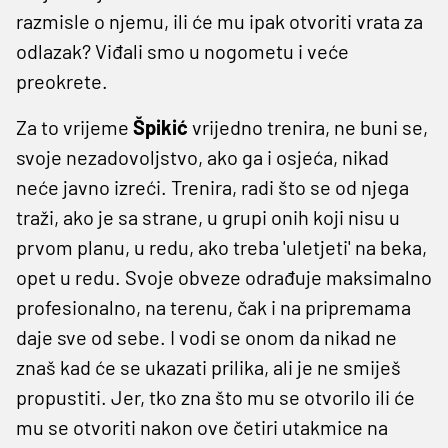
razmisle o njemu, ili će mu ipak otvoriti vrata za
odlazak? Viđali smo u nogometu i veće
preokrete.
Za to vrijeme
Špikić
vrijedno trenira, ne buni se,
svoje nezadovoljstvo, ako ga i osjeća, nikad
neće javno izreći. Trenira, radi što se od njega
traži, ako je sa strane, u grupi onih koji nisu u
prvom planu, u redu, ako treba 'uletjeti' na beka,
opet u redu. Svoje obveze odrađuje maksimalno
profesionalno, na terenu, čak i na pripremama
daje sve od sebe. I vodi se onom da nikad ne
znaš kad će se ukazati prilika, ali je ne smiješ
propustiti. Jer, tko zna što mu se otvorilo ili će
mu se otvoriti nakon ove četiri utakmice na