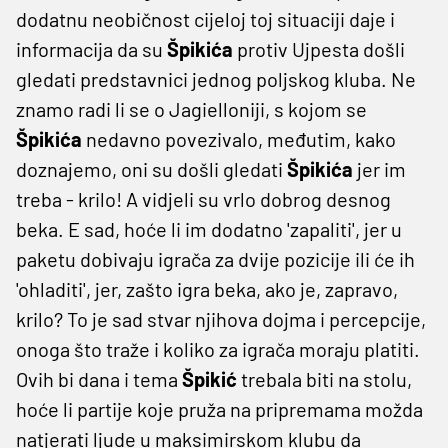
dodatnu neobičnost cijeloj toj situaciji daje i
informacija da su
Špikića
protiv Ujpesta došli
gledati predstavnici jednog poljskog kluba. Ne
znamo radi li se o Jagielloniji, s kojom se
Špikića
nedavno povezivalo, međutim, kako
doznajemo, oni su došli gledati
Špikića
jer im
treba - krilo! A vidjeli su vrlo dobrog desnog
beka. E sad, hoće li im dodatno 'zapaliti', jer u
paketu dobivaju igrača za dvije pozicije ili će ih
'ohladiti', jer, zašto igra beka, ako je, zapravo,
krilo? To je sad stvar njihova dojma i percepcije,
onoga što traže i koliko za igrača moraju platiti.
Ovih bi dana i tema
Špikić
trebala biti na stolu,
hoće li partije koje pruža na pripremama možda
natjerati ljude u maksimirskom klubu da