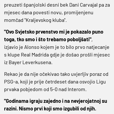
preuzeti španjolski desni bek Dani Carvajal pa za
mjesec dana povesti novu, promijenjenu
momčad "Kraljevskog kluba".
"Ovo Svjetsko prvenstvo mi je pokazalo puno
toga, tko smo i što trebamo poboljšati"
,
izjavio je Alonso kojem je to bilo prvo natjecanje
s klupe Real Madrida gdje je došao prošli mjesec
iz Bayer Leverkusena.
Rekao je da nije očekivao tako uvjerljiv poraz od
PSG-a, koji je prije četrdeset dana osvojio Ligu
prvaka pobjedom od 5-0 nad Interom.
"Godinama igraju zajedno i na nevjerojatnoj su
razini. Nismo prvi koji smo izgubili od njih.