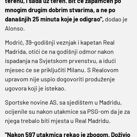
terenu, i sada uz teren. Bit će zapamćen po
mnogim drugim dobrim stvarima, a ne po
današnjih 25 minuta koje je odigrao",
dodao je
Alonso.
Modrić, 39-godišnji veznjak i kapetan Real
Madrida, otići će na godišnji odmor nakon
ispadanja na Svjetskom prvenstvu, a idući
mjesec će se priključiti Milanu. S Realovom
upravom nije uspio dogovoriti produženje
ugovora koji je istekao.
Sportske novine AS, sa sjedištem u Madridu,
ocijenile su nakon utakmice sa PSG-om da je za
njega trebalo biti mjesta u Real Madridu.
"Nakon 597 utakmica rekao je zbogom. Doživio