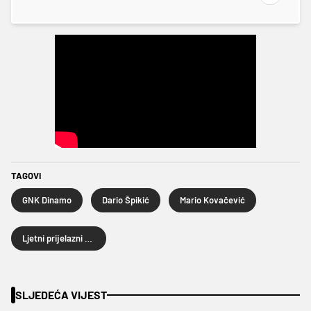
TAGOVI
GNK Dinamo
Dario Špikić
Mario Kovačević
Ljetni prijelazni rok 2025.
SLJEDEĆA VIJEST