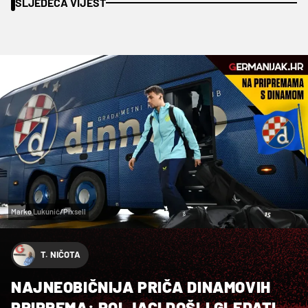
SLJEDEĆA VIJEST
Marko Lukunić/Pixsell
T. NIČOTA
NAJNEOBIČNIJA PRIČA DINAMOVIH
PRIPREMA: POLJACI DOŠLI GLEDATI