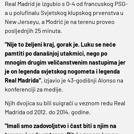
Real Madrid je izgubio s 0-4 od francuskog PSG-
a u polufinalu Svjetskog klupskog prvenstva u
New Jerseyu, a Modrić je na terenu proveo
posljednjih 25 minuta.
"Nije to željeni kraj, gorak je. Luku se neće
pamtiti po današnjoj utakmici, nego po
mnogim drugim veličanstvenim nastupima jer
je on legenda svjetskog nogometa i legenda
Real Madrida"
, izjavio je 43-godišnji Alonso na
konferenciji za medije.
Njih dvojica su bili suigrači u veznom redu Real
Madrida od 2012. do 2014. godine.
"Imali smo zadovoljstvo i čast biti s njim na