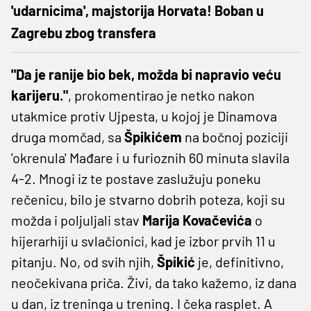
'udarnicima', majstorija Horvata! Boban u
Zagrebu zbog transfera
"Da je ranije bio bek, možda bi napravio veću
karijeru."
, prokomentirao je netko nakon
utakmice protiv Ujpesta, u kojoj je Dinamova
druga momčad, sa
Špikićem
na bočnoj poziciji
'okrenula' Mađare i u furioznih 60 minuta slavila
4-2. Mnogi iz te postave zaslužuju poneku
rečenicu, bilo je stvarno dobrih poteza, koji su
možda i poljuljali stav
Marija Kovačevića
o
hijerarhiji u svlačionici, kad je izbor prvih 11 u
pitanju. No, od svih njih,
Špikić
je, definitivno,
neočekivana priča. Živi, da tako kažemo, iz dana
u dan, iz treninga u trening. I čeka rasplet. A