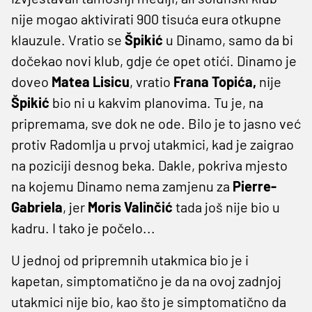
nije mogao aktivirati 900 tisuća eura otkupne
klauzule. Vratio se
Špikić
u Dinamo, samo da bi
dočekao novi klub, gdje će opet otići. Dinamo je
doveo
Matea Lisicu
, vratio
Frana Topića,
nije
Špikić
bio ni u kakvim planovima. Tu je, na
pripremama, sve dok ne ode. Bilo je to jasno već
protiv Radomlja u prvoj utakmici, kad je zaigrao
na poziciji desnog beka. Dakle, pokriva mjesto
na kojemu Dinamo nema zamjenu za
Pierre-
Gabriela
, jer
Moris Valinčić
tada još nije bio u
kadru. I tako je počelo...
U jednoj od pripremnih utakmica bio je i
kapetan, simptomatično je da na ovoj zadnjoj
utakmici nije bio, kao što je simptomatično da