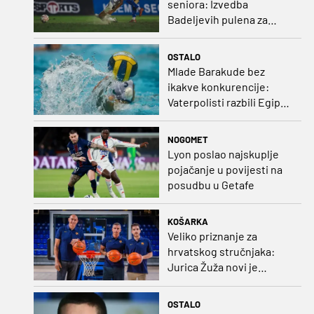
seniora: Izvedba
Badeljevih pulena za
čistu peticu protiv
Bruggea!
OSTALO
Mlade Barakude bez
ikakve konkurencije:
Vaterpolisti razbili Egipat
za polufinale SP-a!
NOGOMET
Lyon poslao najskuplje
pojačanje u povijesti na
posudbu u Getafe
KOŠARKA
Veliko priznanje za
hrvatskog stručnjaka:
Jurica Žuža novi je
pomoćni trener
Barcelone!
OSTALO