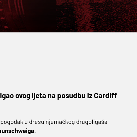
gao ovog ljeta na posudbu iz Cardiff
vi pogodak u dresu njemačkog drugoligaša
raunschweiga
.