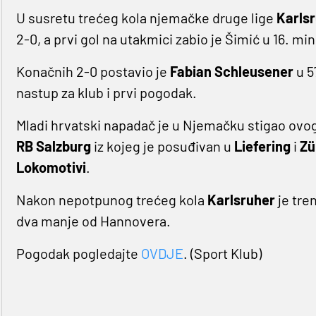
U susretu trećeg kola njemačke druge lige
Karls
2-0, a prvi gol na utakmici zabio je Šimić u 16. min
Konačnih 2-0 postavio je
Fabian Schleusener
u 5
nastup za klub i prvi pogodak.
Mladi hrvatski napadač je u Njemačku stigao ovog
RB Salzburg
iz kojeg je posuđivan u
Liefering
i
Zü
Lokomotivi
.
Nakon nepotpunog trećeg kola
Karlsruher
je tr
dva manje od Hannovera.
Pogodak pogledajte
OVDJE
. (Sport Klub)