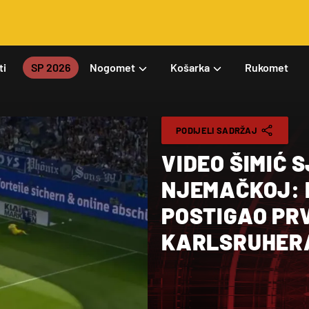
ti
SP 2026
Nogomet
Košarka
Rukomet
PODIJELI SADRŽAJ
VIDEO ŠIMIĆ 
NJEMAČKOJ: 
POSTIGAO PR
KARLSRUHER