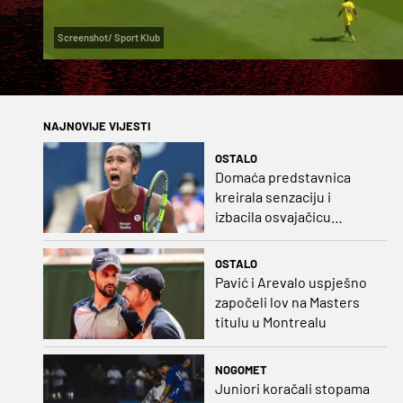
Screenshot/ Sport Klub
NAJNOVIJE VIJESTI
OSTALO
Domaća predstavnica
kreirala senzaciju i
izbacila osvajačicu
Roland Garrosa
OSTALO
Pavić i Arevalo uspješno
započeli lov na Masters
titulu u Montrealu
NOGOMET
Juniori koračali stopama