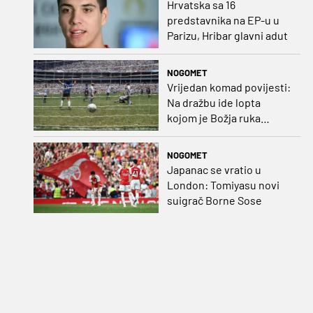
Hrvatska sa 16
predstavnika na EP-u u
Parizu, Hribar glavni adut
NOGOMET
Vrijedan komad povijesti:
Na dražbu ide lopta
kojom je Božja ruka
postigla gol
NOGOMET
Japanac se vratio u
London: Tomiyasu novi
suigrač Borne Sose