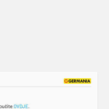
roučite
OVDJE
.