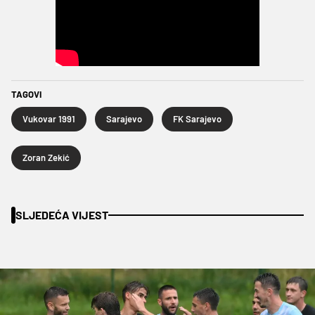
TAGOVI
Vukovar 1991
Sarajevo
FK Sarajevo
Zoran Zekić
SLJEDEĆA VIJEST