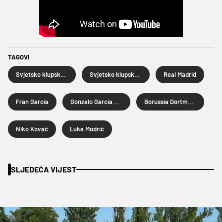
TAGOVI
Svjetsko klupsko prvenstvo
Svjetsko klupsko prvenstvo 2025.
Real Madrid
Fran Garcia
Gonzalo Garcia Torres
Borussia Dortmund
Niko Kovač
Luka Modrić
SLJEDEĆA VIJEST