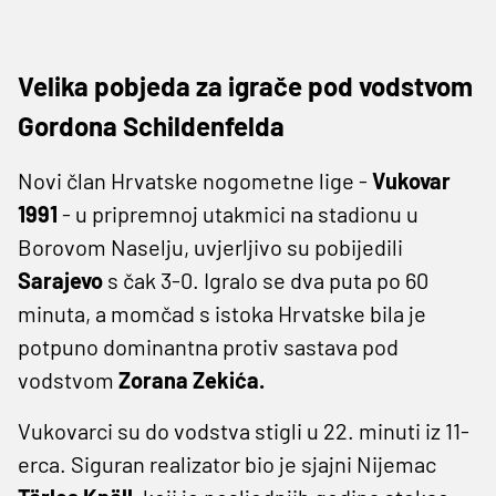
Velika pobjeda za igrače pod vodstvom
Gordona Schildenfelda
Novi član Hrvatske nogometne lige -
Vukovar
1991
- u pripremnoj utakmici na stadionu u
Borovom Naselju, uvjerljivo su pobijedili
Sarajevo
s čak 3-0. Igralo se dva puta po 60
minuta, a momčad s istoka Hrvatske bila je
potpuno dominantna protiv sastava pod
vodstvom
Zorana Zekića.
Vukovarci su do vodstva stigli u 22. minuti iz 11-
erca. Siguran realizator bio je sjajni Nijemac