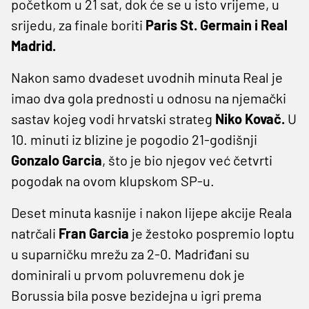
početkom u 21 sat, dok će se u isto vrijeme, u
srijedu, za finale boriti
Paris St. Germain i Real
Madrid.
Nakon samo dvadeset uvodnih minuta Real je
imao dva gola prednosti u odnosu na njemački
sastav kojeg vodi hrvatski strateg
Niko Kovač.
U
10. minuti iz blizine je pogodio 21-godišnji
Gonzalo Garcia
, što je bio njegov već četvrti
pogodak na ovom klupskom SP-u.
Deset minuta kasnije i nakon lijepe akcije Reala
natrčali
Fran Garcia
je žestoko pospremio loptu
u suparničku mrežu za 2-0. Madriđani su
dominirali u prvom poluvremenu dok je
Borussia bila posve bezidejna u igri prema