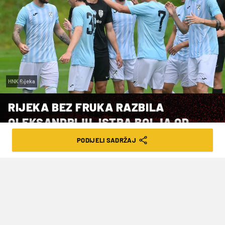
HNK Rijeka
RIJEKA BEZ FRUKA RAZBILA
OLEKSANDRIJU, ISTRA BOLJA OD
SLOVENACA
PODIJELI SADRŽAJ
VRIJEME ČITANJA: 2MIN | NED. 06.07.25. | 08:00