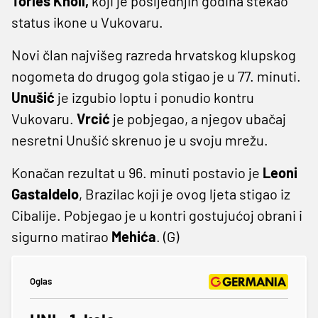
Törles Knöll,
koji je posljednjih godina stekao
status ikone u Vukovaru.
Novi član najvišeg razreda hrvatskog klupskog
nogometa do drugog gola stigao je u 77. minuti.
Unušić
je izgubio loptu i ponudio kontru
Vukovaru.
Vrcić
je pobjegao, a njegov ubačaj
nesretni Unušić skrenuo je u svoju mrežu.
Konačan rezultat u 96. minuti postavio je
Leoni
Gastaldelo
, Brazilac koji je ovog ljeta stigao iz
Cibalije. Pobjegao je u kontri gostujućoj obrani i
sigurno matirao
Mehića
. (G)
Oglas