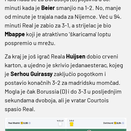
minuti kada je
Beier
smanjio na 1-2. No, manje
od minute je trajala nada za Nijemce. Već u 94.
minuti Real je zabio za 3-1, a strijelac je bio
Mbappe
koji je atraktivno 'škaricama' loptu
pospremio u mrežu.
Za kraj je još igrač Reala
Huijsen
dobio crveni
karton, a ujedno je skrivio jedanaesterac, kojeg
je
Serhou Guirassy
zaključio pogotkom i
postavio konačnih 3-2 za madridsku momčad.
Mogla je čak Borussia (D) i do 3-3 u posljednjim
sekundama dvoboja, ali je vratar Courtois
spasio Real.