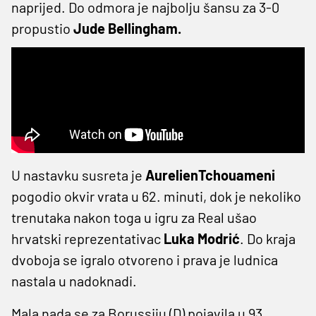
naprijed. Do odmora je najbolju šansu za 3-0
propustio
Jude Bellingham.
U nastavku susreta je
AurelienTchouameni
pogodio okvir vrata u 62. minuti, dok je nekoliko
trenutaka nakon toga u igru za Real ušao
hrvatski reprezentativac
Luka Modrić
. Do kraja
dvoboja se igralo otvoreno i prava je ludnica
nastala u nadoknadi.
Mala nada se za Borussiju (D) pojavila u 93.