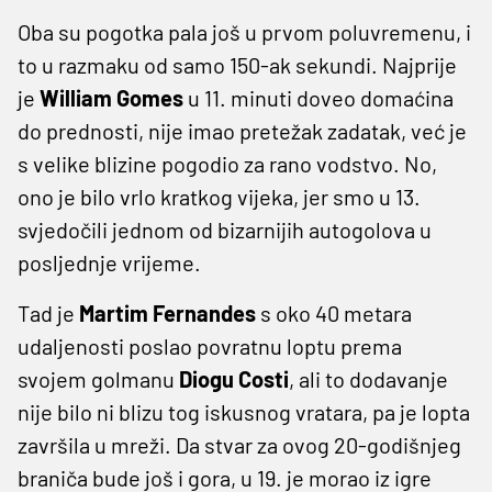
Oba su pogotka pala još u prvom poluvremenu, i
to u razmaku od samo 150-ak sekundi. Najprije
je
William Gomes
u 11. minuti doveo domaćina
do prednosti, nije imao pretežak zadatak, već je
s velike blizine pogodio za rano vodstvo. No,
ono je bilo vrlo kratkog vijeka, jer smo u 13.
svjedočili jednom od bizarnijih autogolova u
posljednje vrijeme.
Tad je
Martim Fernandes
s oko 40 metara
udaljenosti poslao povratnu loptu prema
svojem golmanu
Diogu Costi
, ali to dodavanje
nije bilo ni blizu tog iskusnog vratara, pa je lopta
završila u mreži. Da stvar za ovog 20-godišnjeg
braniča bude još i gora, u 19. je morao iz igre