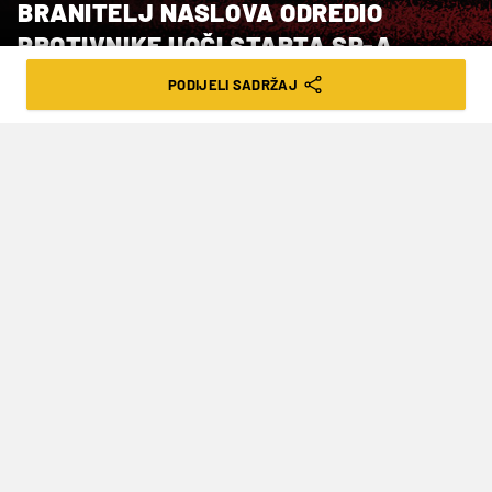
BRANITELJ NASLOVA ODREDIO
PROTIVNIKE UOČI STARTA SP-A
PODIJELI SADRŽAJ
VRIJEME ČITANJA: 4MIN | ČET. 09.04.26. | 22:50
Na SP Argentina će igrati u skupini J s
Austrijom, Alžirom i ​Jordanom
Branitelj naslova svjetskog nogometnog prvaka
Argentina u posljednje će dvije pripremne
utakmice pred nastup na ovogodišnjem SP u
SAD-u, Meksiku i Kanadi igrati protiv Hondurasa