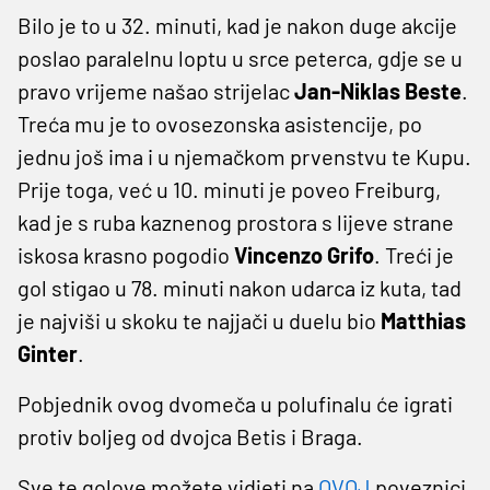
Bilo je to u 32. minuti, kad je nakon duge akcije
poslao paralelnu loptu u srce peterca, gdje se u
pravo vrijeme našao strijelac
Jan-Niklas Beste
.
Treća mu je to ovosezonska asistencije, po
jednu još ima i u njemačkom prvenstvu te Kupu.
Prije toga, već u 10. minuti je poveo Freiburg,
kad je s ruba kaznenog prostora s lijeve strane
iskosa krasno pogodio
Vincenzo Grifo
. Treći je
gol stigao u 78. minuti nakon udarca iz kuta, tad
je najviši u skoku te najjači u duelu bio
Matthias
Ginter
.
Pobjednik ovog dvomeča u polufinalu će igrati
protiv boljeg od dvojca Betis i Braga.
Sve te golove možete vidjeti na
OVOJ
poveznici