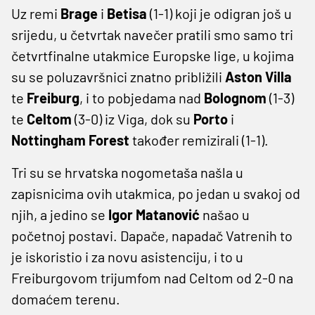
Uz remi
Brage
i
Betisa
(1-1) koji je odigran još u
srijedu, u četvrtak navečer pratili smo samo tri
četvrtfinalne utakmice Europske lige, u kojima
su se poluzavršnici znatno približili
Aston Villa
te
Freiburg
, i to pobjedama nad
Bolognom
(1-3)
te
Celtom
(3-0) iz Viga, dok su
Porto
i
Nottingham Forest
također remizirali (1-1).
Tri su se hrvatska nogometaša našla u
zapisnicima ovih utakmica, po jedan u svakoj od
njih, a jedino se
Igor Matanović
našao u
početnoj postavi. Dapače, napadač Vatrenih to
je iskoristio i za novu asistenciju, i to u
Freiburgovom trijumfom nad Celtom od 2-0 na
domaćem terenu.