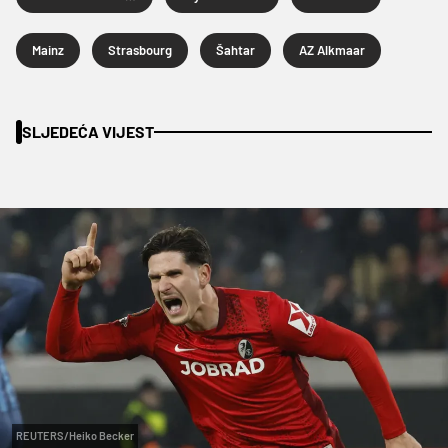
Mainz
Strasbourg
Šahtar
AZ Alkmaar
SLJEDEĆA VIJEST
REUTERS/Heiko Becker