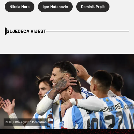
Nikola Moro
Igor Matanović
Dominik Prpić
SLJEDEĆA VIJEST
REUTERS/Agustin Marcarian