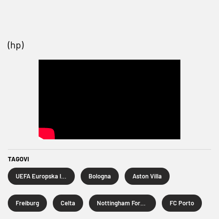
(hp)
TAGOVI
UEFA Europska liga
Bologna
Aston Villa
Freiburg
Celta
Nottingham Forest
FC Porto