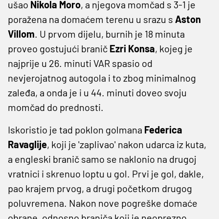
ušao
Nikola Moro
, a njegova momčad s 3-1 je
poražena na domaćem terenu u srazu s
Aston
Villom
. U prvom dijelu, burnih je 18 minuta
proveo gostujući branič
Ezri Konsa
, kojeg je
najprije u 26. minuti VAR spasio od
nevjerojatnog autogola i to zbog minimalnog
zaleđa, a onda je i u 44. minuti doveo svoju
momčad do prednosti.
Iskoristio je tad poklon golmana
Federica
Ravaglije
, koji je 'zaplivao' nakon udarca iz kuta,
a engleski branič samo se naklonio na drugoj
vratnici i skrenuo loptu u gol. Prvi je gol, dakle,
pao krajem prvog, a drugi početkom drugog
poluvremena. Nakon nove pogreške domaće
obrane, odnosno braniča koji je neoprezno