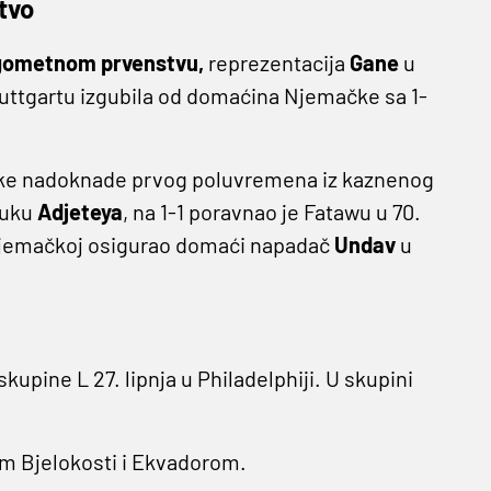
tvo
gometnom prvenstvu,
reprezentacija
Gane
u
Stuttgartu izgubila od domaćina Njemačke sa 1-
čke nadoknade prvog poluvremena iz kaznenog
ruku
Adjeteya
, na 1-1 poravnao je Fatawu u 70.
 Njemačkoj osigurao domaći napadač
Undav
u
kupine L 27. lipnja u Philadelphiji. U skupini
om Bjelokosti i Ekvadorom.