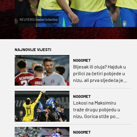
REUTERS/Isabel Infantes
NAJNOVIJE VIJESTI
NOGOMET
Bljesak ili oluja? Hajduk u
prilici za četiri pobjede u
nizu, ali prva sljedeća je
najvažnija
NOGOMET
Lokosi na Maksimiru
traže drugu pobjedu u
nizu, Gorica stiže po
iskupljenje i bolje izdanje
nego na otvaranju
NOGOMET