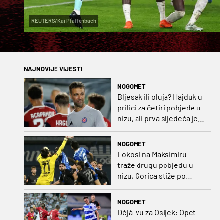
REUTERS/Kai Pfaffenbach
NAJNOVIJE VIJESTI
NOGOMET
Bljesak ili oluja? Hajduk u
prilici za četiri pobjede u
nizu, ali prva sljedeća je
najvažnija
NOGOMET
Lokosi na Maksimiru
traže drugu pobjedu u
nizu, Gorica stiže po
iskupljenje i bolje izdanje
nego na otvaranju
NOGOMET
Déjà-vu za Osijek: Opet