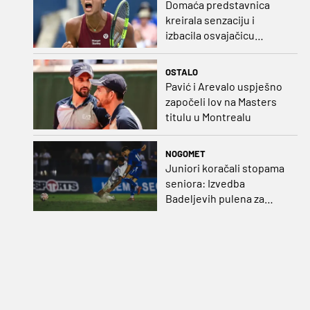
Domaća predstavnica
kreirala senzaciju i
izbacila osvajačicu
Roland Garrosa
OSTALO
Pavić i Arevalo uspješno
započeli lov na Masters
titulu u Montrealu
NOGOMET
Juniori koračali stopama
seniora: Izvedba
Badeljevih pulena za
čistu peticu protiv
Bruggea!