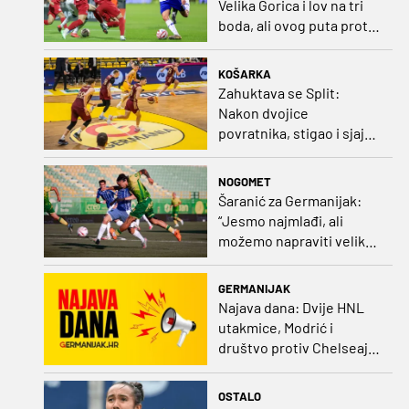
Velika Gorica i lov na tri
boda, ali ovog puta protiv
Rudeša
KOŠARKA
Zahuktava se Split:
Nakon dvojice
povratnika, stigao i sjajni
šuter
NOGOMET
Šaranić za Germanijak:
“Jesmo najmlađi, ali
možemo napraviti velike
stvari. Dinamo? Bez njega
ne bih bio igrač kakav
GERMANIJAK
sam danas“
Najava dana: Dvije HNL
utakmice, Modrić i
društvo protiv Chelseaja,
početak nizozemske lige
i druge Bundeslige
OSTALO