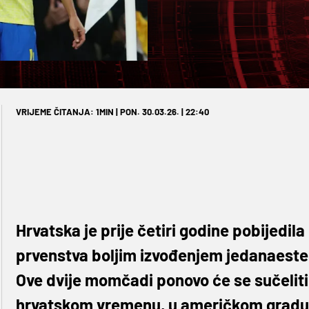
VRIJEME ČITANJA: 1MIN | PON. 30.03.26. | 22:40
Hrvatska je prije četiri godine pobijedila
prvenstva boljim izvođenjem jedanaestera
Ove dvije momčadi ponovo će se sučeliti u
hrvatskom vremenu, u američkom gradu