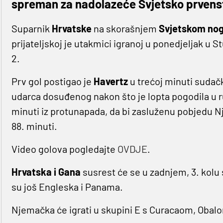
spreman za nadolazeće Svjetsko prvens
Suparnik
Hrvatske
na skorašnjem
Svjetskom no
prijateljskoj je utakmici igranoj u ponedjeljak u 
2.
Prv gol postigao je
Havertz
u trećoj minuti suda
udarca dosuđenog nakon što je lopta pogodila u 
minuti iz protunapada, da bi zasluženu pobjedu
88. minuti.
Video golova pogledajte
OVDJE
.
Hrvatska i Gana
susrest će se u zadnjem, 3. kolu s
su još Engleska i Panama.
Njemačka će igrati u skupini E s Curacaom, Obal