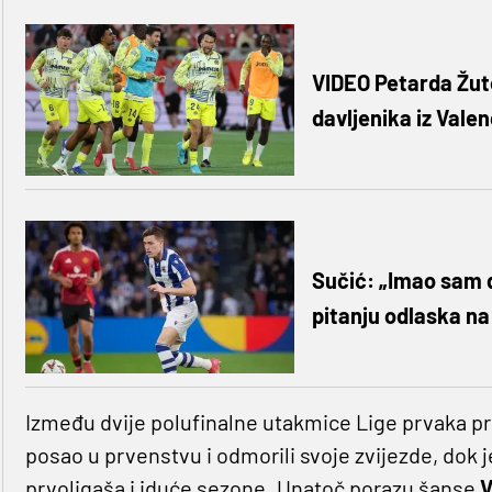
VIDEO Petarda Žute
davljenika iz Valen
Sučić: „Imao sam 
pitanju odlaska na
Između dvije polufinalne utakmice Lige prvaka p
posao u prvenstvu i odmorili svoje zvijezde, dok 
prvoligaša i iduće sezone. Unatoč porazu šanse
V