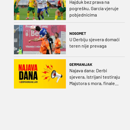
Hajduk bez prava na
pogrešku, Garcia vjeruje
pobjednicima
NOGOMET
U Derbiju sjevera domaći
teren nije prevaga
GERMANIJAK
Najava dana: Derbi
sjevera, Istrijani testiraju
Majstora s mora, finale
Ramljaka Dinamo - Ajax,
mladi rukometaši protiv
Francuza