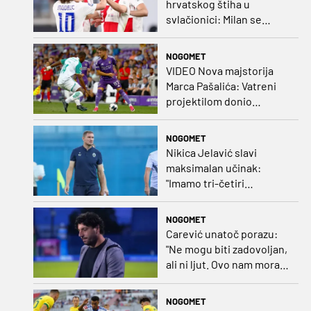
hrvatskog štiha u
svlačionici: Milan se
raspituje za usluge
Vatrenog!
NOGOMET
VIDEO Nova majstorija
Marca Pašalića: Vatreni
projektilom donio
vodstvo pa igru napustio
zbog ozljede
NOGOMET
Nikica Jelavić slavi
maksimalan učinak:
"Imamo tri-četiri
senatora koji vode naš
vrtić"
NOGOMET
Carević unatoč porazu:
"Ne mogu biti zadovoljan,
ali ni ljut. Ovo nam mora
biti putokaz"
NOGOMET