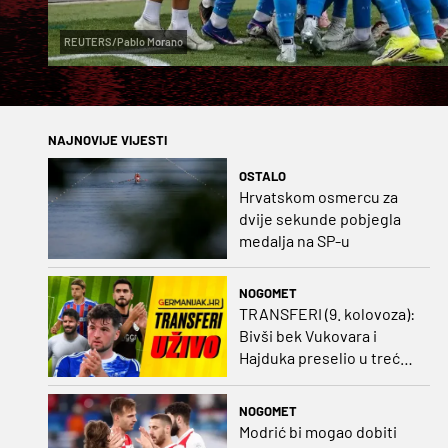
REUTERS/Pablo Morano
NAJNOVIJE VIJESTI
OSTALO
Hrvatskom osmercu za
dvije sekunde pobjegla
medalja na SP-u
NOGOMET
TRANSFERI (9. kolovoza):
Bivši bek Vukovara i
Hajduka preselio u treću
ligu, đakovački 'sin vjetra'
napustio Kirgistan
NOGOMET
Modrić bi mogao dobiti