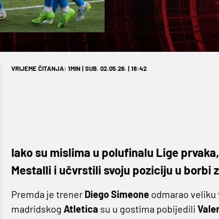
VRIJEME ČITANJA: 1MIN | SUB. 02.05.26. | 18:42
Iako su mislima u polufinalu Lige prvaka,
Mestalli i učvrstili svoju poziciju u borbi
Premda je trener
Diego Simeone
odmarao veliku v
madridskog
Atletica
su u gostima pobijedili
Vale