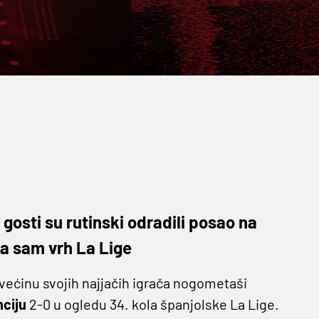
 gosti su rutinski odradili posao na
 za sam vrh La Lige
ećinu svojih najjačih igrača nogometaši
nciju
2-0 u ogledu 34. kola španjolske La Lige.