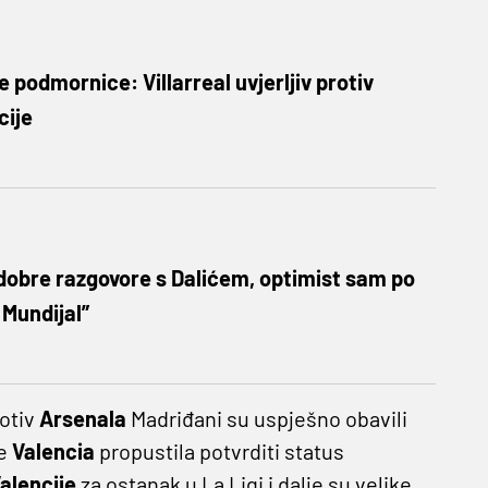
 podmornice: Villarreal uvjerljiv protiv
cije
dobre razgovore s Dalićem, optimist sam po
 Mundijal”
rotiv
Arsenala
Madriđani su uspješno obavili
je
Valencia
propustila potvrditi status
alencije
za ostanak u La Ligi i dalje su velike.