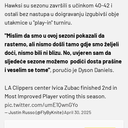
Hawksi su sezonu završili s učinkom 40-42 i
ostali bez nastupa u doigravanju izgubivši obje
utakmice u "play-in" turniru.
"Mislim da smo u ovoj sezoni pokazali da
rastemo, ali nismo došli tamo gdje smo željeli
doći, nismo bili ni blizu. No, uvjeren sam da
sljedeće sezone možemo podići dosta prašine
i veselim se tome"
, poručio je Dyson Daniels.
LA Clippers center Ivica Zubac finished 2nd in
Most Improved Player voting this season.
pic.twitter.com/umE1QwnGYo
— Justin Russo (@FlyByKnite)
April 30, 2025