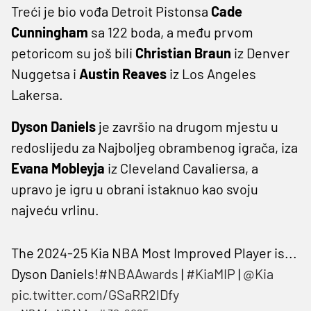
Treći je bio vođa Detroit Pistonsa
Cade
Cunningham
sa 122 boda, a među prvom
petoricom su još bili
Christian Braun
iz Denver
Nuggetsa i
Austin Reaves
iz Los Angeles
Lakersa.
Dyson Daniels
je završio na drugom mjestu u
redoslijedu za Najboljeg obrambenog igrača, iza
Evana Mobleyja
iz Cleveland Cavaliersa, a
upravo je igru u obrani istaknuo kao svoju
najveću vrlinu.
The 2024-25 Kia NBA Most Improved Player is...
Dyson Daniels!
#NBAAwards
|
#KiaMIP
|
@Kia
pic.twitter.com/GSaRR2lDfy