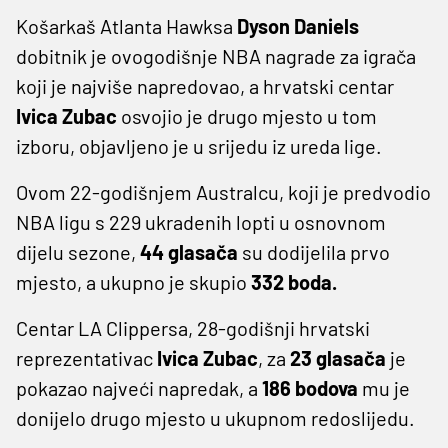
Košarkaš Atlanta Hawksa
Dyson Daniels
dobitnik je ovogodišnje NBA nagrade za igrača
koji je najviše napredovao, a hrvatski centar
Ivica Zubac
osvojio je drugo mjesto u tom
izboru, objavljeno je u srijedu iz ureda lige.
Ovom 22-godišnjem Australcu, koji je predvodio
NBA ligu s 229 ukradenih lopti u osnovnom
dijelu sezone,
44 glasača
su dodijelila prvo
mjesto, a ukupno je skupio
332 boda.
Centar LA Clippersa, 28-godišnji hrvatski
reprezentativac
Ivica Zubac
, za
23 glasača
je
pokazao najveći napredak, a
186 bodova
mu je
donijelo drugo mjesto u ukupnom redoslijedu.