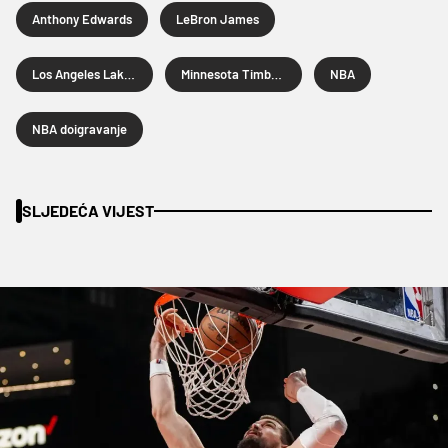
Anthony Edwards
LeBron James
Los Angeles Lakers
Minnesota Timberwolves
NBA
NBA doigravanje
SLJEDEĆA VIJEST