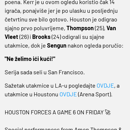
poena. Kerr je u ovom ogledu koristio čak 14
igrača, ponajviše jer je po ulasku u posljednju
četvrtinu sve bilo gotovo. Houston je odigrao
sjajno prvo poluvrijeme,
Thompson
(25),
Van
Vleet
(26) i
Brooks
(24) odigrali su sjajne
utakmice, dok je
Sengun
nakon ogleda poručio:
"Ne želimo ići kući!"
Serija sada seli u San Francisco.
Sažetak utakmice u LA-u pogledajte
OVDJE
, a
utakmice u Houstonu
OVDJE
(Arena Sport).
HOUSTON FORCES A GAME 6 ON FRIDAY 🚀
Special performances from Amen Thompson &