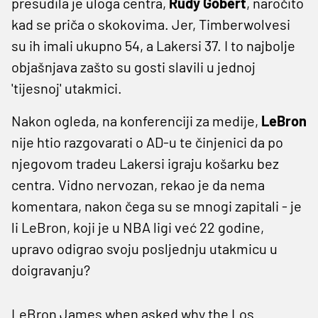
presudila je uloga centra,
Rudy Gobert
, naročito
kad se priča o skokovima. Jer, Timberwolvesi
su ih imali ukupno 54, a Lakersi 37. I to najbolje
objašnjava zašto su gosti slavili u jednoj
'tijesnoj' utakmici.
Nakon ogleda, na konferenciji za medije,
LeBron
nije htio razgovarati o AD-u te činjenici da po
njegovom tradeu Lakersi igraju košarku bez
centra. Vidno nervozan, rekao je da nema
komentara, nakon čega su se mnogi zapitali - je
li LeBron, koji je u NBA ligi već 22 godine,
upravo odigrao svoju posljednju utakmicu u
doigravanju?
LeBron James when asked why the Los