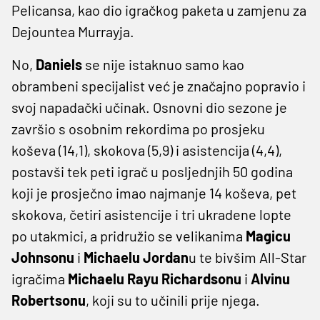
Pelicansa, kao dio igračkog paketa u zamjenu za
Dejountea Murrayja.
No,
Daniels
se nije istaknuo samo kao
obrambeni specijalist već je značajno popravio i
svoj napadački učinak. Osnovni dio sezone je
završio s osobnim rekordima po prosjeku
koševa (14,1), skokova (5,9) i asistencija (4,4),
postavši tek peti igrač u posljednjih 50 godina
koji je prosječno imao najmanje 14 koševa, pet
skokova, četiri asistencije i tri ukradene lopte
po utakmici, a pridružio se velikanima
Magicu
Johnsonu
i
Michaelu Jordan
u te bivšim All-Star
igračima
Michaelu Rayu Richardsonu
i
Alvinu
Robertsonu
, koji su to učinili prije njega.