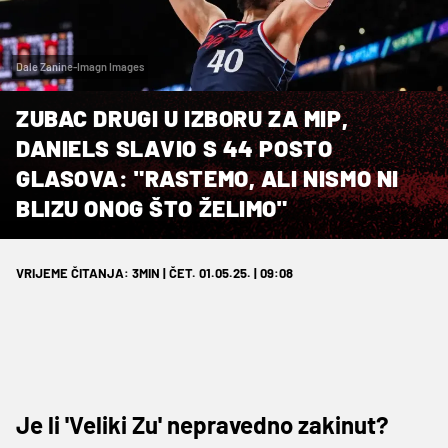
Dale Zanine-Imagn Images
ZUBAC DRUGI U IZBORU ZA MIP,
DANIELS SLAVIO S 44 POSTO
GLASOVA: "RASTEMO, ALI NISMO NI
BLIZU ONOG ŠTO ŽELIMO"
VRIJEME ČITANJA: 3MIN | ČET. 01.05.25. | 09:08
Je li 'Veliki Zu' nepravedno zakinut?