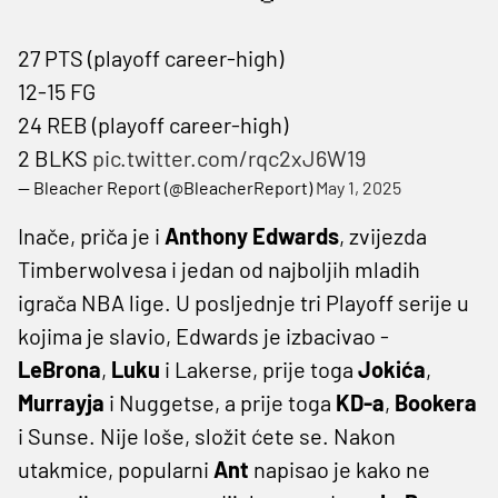
27 PTS (playoff career-high)
12-15 FG
24 REB (playoff career-high)
2 BLKS
pic.twitter.com/rqc2xJ6W19
— Bleacher Report (@BleacherReport)
May 1, 2025
Inače, priča je i
Anthony Edwards
, zvijezda
Timberwolvesa i jedan od najboljih mladih
igrača NBA lige. U posljednje tri Playoff serije u
kojima je slavio, Edwards je izbacivao -
LeBrona
,
Luku
i Lakerse, prije toga
Jokića
,
Murrayja
i Nuggetse, a prije toga
KD-a
,
Bookera
i Sunse. Nije loše, složit ćete se. Nakon
utakmice, popularni
Ant
napisao je kako ne