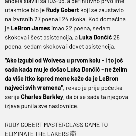
anđela slavili sa 103-96, a definitivno prvo ime
utakmice bio je
Rudy Gobert
koji se zaustavio
na izvrsnih 27 poena i 24 skoka. Kod domaćina
je
LeBron James
imao 22 poena, sedam
skokova i šest asistencija, a
Luka Dončić
28
poena, sedam skokova i devet asistencija.
"Ako izgubi od Wolvesa u prvom kolu - i to još
sada kada mu je došao Luka Dončić - ne želim
da više itko ispred mene kaže da je LeBron
najveći svih vremena",
rekao je prije početka
serije
Charles Barkley
, da bi se sada ta njegova
izjava punila sve naslovnice.
RUDY GOBERT MASTERCLASS GAME TO
ELIMINATE THE LAKERS 🤯