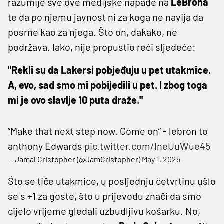
razumije sve ove medijske napade na
LeBrona
te da po njemu javnost ni za koga ne navija da
posrne kao za njega. Što on, dakako, ne
podržava. Iako, nije propustio reći sljedeće:
"Rekli su da Lakersi pobjeđuju u pet utakmice.
A, evo, sad smo mi pobijedili u pet. I zbog toga
mi je ovo slavlje 10 puta draže."
“Make that next step now. Come on” - lebron to
anthony Edwards
pic.twitter.com/IneUuWue45
— Jamal Cristopher (@JamCristopher)
May 1, 2025
Što se tiče utakmice, u posljednju četvrtinu ušlo
se s +1 za goste, što u prijevodu znači da smo
cijelo vrijeme gledali uzbudljivu košarku. No,