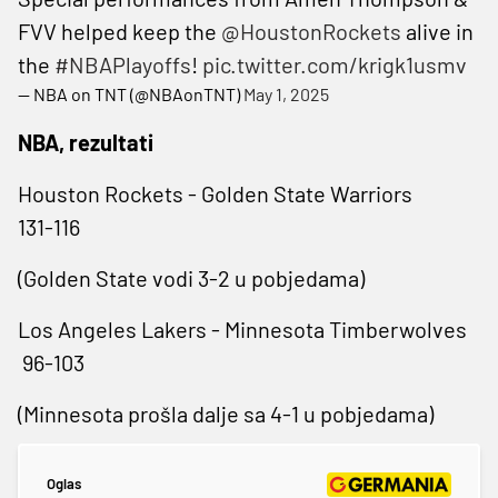
FVV helped keep the
@HoustonRockets
alive in
the
#NBAPlayoffs
!
pic.twitter.com/krigk1usmv
— NBA on TNT (@NBAonTNT)
May 1, 2025
NBA, rezultati
Houston Rockets - Golden State Warriors
131-116
(Golden State vodi 3-2 u pobjedama)
Los Angeles Lakers - Minnesota Timberwolves
96-103
(Minnesota prošla dalje sa 4-1 u pobjedama)
Oglas