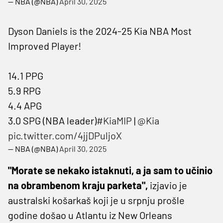
— NBA (@NBA)
April 30, 2025
Dyson Daniels is the 2024-25 Kia NBA Most
Improved Player!
14.1 PPG
5.9 RPG
4.4 APG
3.0 SPG (NBA leader)
#KiaMIP
|
@Kia
pic.twitter.com/4jjDPuljoX
— NBA (@NBA)
April 30, 2025
"Morate se nekako istaknuti, a ja sam to učinio
na obrambenom kraju parketa",
izjavio je
australski košarkaš koji je u srpnju prošle
godine došao u Atlantu iz New Orleans