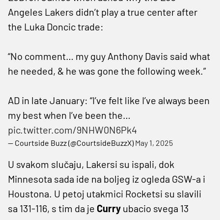
Angeles Lakers didn’t play a true center after
the Luka Doncic trade:
“No comment… my guy Anthony Davis said what
he needed, & he was gone the following week.”
AD in late January: “I’ve felt like I’ve always been
my best when I’ve been the…
pic.twitter.com/9NHW0N6Pk4
— Courtside Buzz (@CourtsideBuzzX)
May 1, 2025
U svakom slučaju, Lakersi su ispali, dok
Minnesota sada ide na boljeg iz ogleda GSW-a i
Houstona. U petoj utakmici Rocketsi su slavili
sa 131-116, s tim da je
Curry
ubacio svega 13