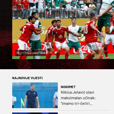
REUTERS/Susana Vera
NAJNOVIJE VIJESTI
NOGOMET
Nikica Jelavić slavi
maksimalan učinak:
"Imamo tri-četiri
senatora koji vode naš