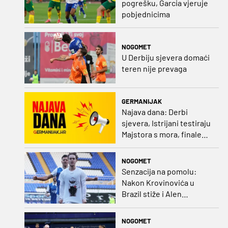
pogrešku, Garcia vjeruje
pobjednicima
NOGOMET
U Derbiju sjevera domaći
teren nije prevaga
GERMANIJAK
Najava dana: Derbi
sjevera, Istrijani testiraju
Majstora s mora, finale
Ramljaka Dinamo - Ajax,
mladi rukometaši protiv
NOGOMET
Francuza
Senzacija na pomolu:
Nakon Krovinovića u
Brazil stiže i Alen
Halilović!?
NOGOMET