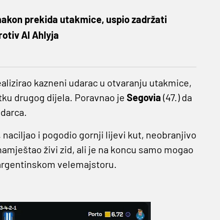
nakon prekida utakmice, uspio zadržati
rotiv Al Ahlyja
 realizirao kazneni udarac u otvaranju utakmice,
tku drugog dijela. Poravnao je
Segovia
(47.) da
udarca.
aciljao i pogodio gornji lijevi kut, neobranjivo
namještao živi zid, ali je na koncu samo mogao
e argentinskom velemajstoru.