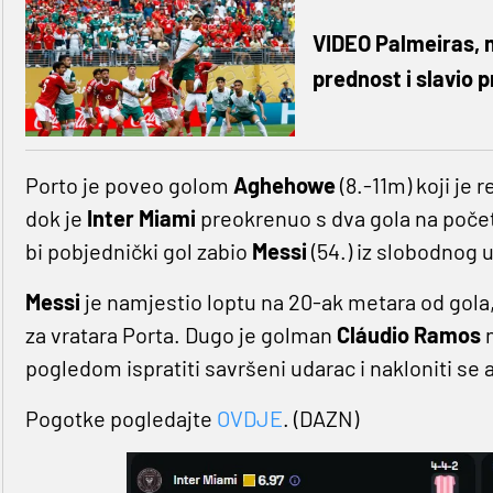
VIDEO Palmeiras, 
prednost i slavio p
Porto je poveo golom
Aghehowe
(8.-11m) koji je
dok je
Inter Miami
preokrenuo s dva gola na poče
bi pobjednički gol zabio
Messi
(54.) iz slobodnog 
Messi
je namjestio loptu na 20-ak metara od gola, n
za vratara Porta. Dugo je golman
Cláudio Ramos
pogledom ispratiti savršeni udarac i nakloniti s
Pogotke pogledajte
OVDJE
. (DAZN)