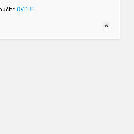
roučite
OVDJE
.