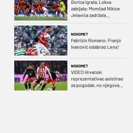
Gorica igrala, Loksa
zabijala: Momčad Nikice
Jelavića zadržala
stopostotni učinak
NOGOMET
Fabrizio Romano: Franjo
Ivanović odabrao Lens!
NOGOMET
VIDEO Hrvatski
reprezentativac asistirao
za pogodak, no njegova
momčad šokirana u
nadoknadi