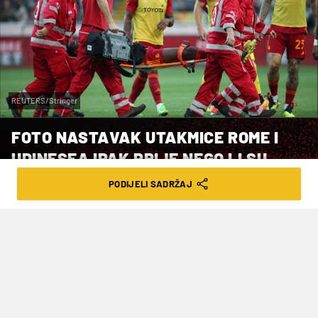
REUTERS/Stringer
FOTO NASTAVAK UTAKMICE ROME I
UDINESEA IPAK PRIJE NEGO LI SU
HTJELI RIMLJANI
PODIJELI SADRŽAJ
VRIJEME ČITANJA: 1MIN | PET. 19.04.24. | 22:37