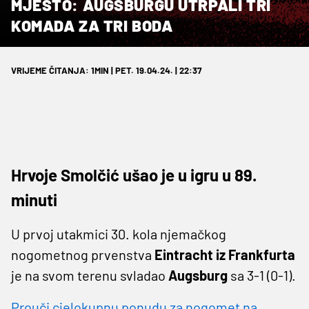
MJESTO: AUGSBURGU UTRPALI TRI
KOMADA ZA TRI BODA
VRIJEME ČITANJA: 1MIN | PET. 19.04.24. | 22:37
Hrvoje Smolčić ušao je u igru u 89.
minuti
U prvoj utakmici 30. kola njemačkog
nogometnog prvenstva
Eintracht iz Frankfurta
je na svom terenu svladao
Augsburg
sa 3-1 (0-1).
Prouči cjelokupnu ponudu za nogomet na