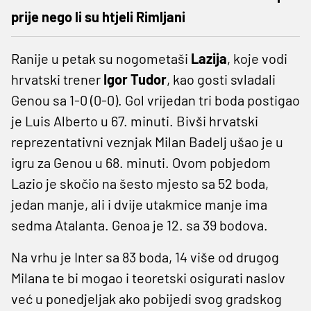
prije nego li su htjeli Rimljani
Ranije u petak su nogometaši
Lazija
, koje vodi
hrvatski trener
Igor Tudor
, kao gosti svladali
Genou sa 1-0 (0-0). Gol vrijedan tri boda postigao
je Luis Alberto u 67. minuti. Bivši hrvatski
reprezentativni veznjak Milan Badelj ušao je u
igru za Genou u 68. minuti. Ovom pobjedom
Lazio je skočio na šesto mjesto sa 52 boda,
jedan manje, ali i dvije utakmice manje ima
sedma Atalanta. Genoa je 12. sa 39 bodova.
Na vrhu je Inter sa 83 boda, 14 više od drugog
Milana te bi mogao i teoretski osigurati naslov
već u ponedjeljak ako pobijedi svog gradskog