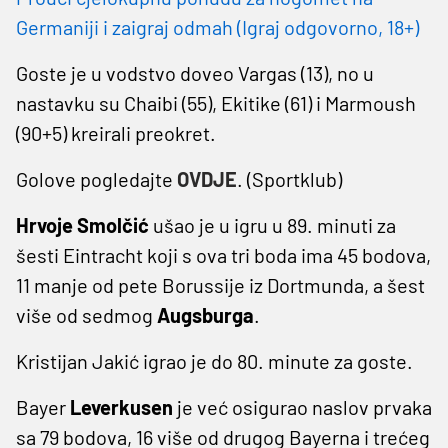
Germaniji i zaigraj odmah (Igraj odgovorno, 18+)
Goste je u vodstvo doveo Vargas (13), no u
nastavku su Chaibi (55), Ekitike (61) i Marmoush
(90+5) kreirali preokret.
Golove pogledajte
OVDJE
. (Sportklub)
Hrvoje Smolčić
ušao je u igru u 89. minuti za
šesti Eintracht koji s ova tri boda ima 45 bodova,
11 manje od pete Borussije iz Dortmunda, a šest
više od sedmog
Augsburga
.
Kristijan Jakić igrao je do 80. minute za goste.
Bayer
Leverkusen
je već osigurao naslov prvaka
sa 79 bodova, 16 više od drugog Bayerna i trećeg