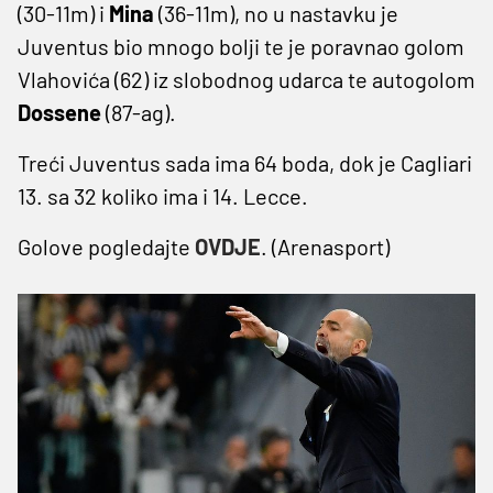
(30-11m) i
Mina
(36-11m), no u nastavku je
Juventus bio mnogo bolji te je poravnao golom
Vlahovića (62) iz slobodnog udarca te autogolom
Dossene
(87-ag).
Treći Juventus sada ima 64 boda, dok je Cagliari
13. sa 32 koliko ima i 14. Lecce.
Golove pogledajte
OVDJE
. (Arenasport)