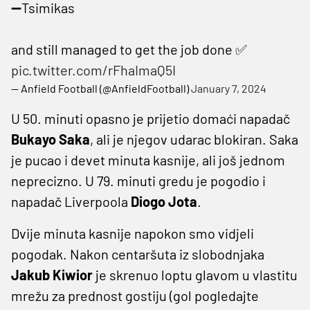
➖Tsimikas
and still managed to get the job done ✅
pic.twitter.com/rFhaImaQ5I
— Anfield Football (@AnfieldFootball)
January 7, 2024
U 50. minuti opasno je prijetio domaći napadač
Bukayo Saka
, ali je njegov udarac blokiran. Saka
je pucao i devet minuta kasnije, ali još jednom
neprecizno. U 79. minuti gredu je pogodio i
napadač Liverpoola
Diogo Jota
.
Dvije minuta kasnije napokon smo vidjeli
pogodak. Nakon centaršuta iz slobodnjaka
Jakub Kiwior
je skrenuo loptu glavom u vlastitu
mrežu za prednost gostiju (gol pogledajte