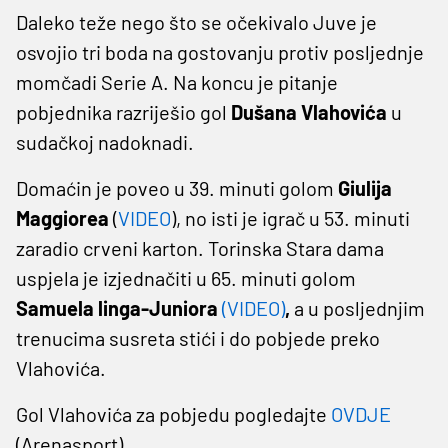
Daleko teže nego što se očekivalo Juve je
osvojio tri boda na gostovanju protiv posljednje
momčadi Serie A. Na koncu je pitanje
pobjednika razriješio gol
Dušana Vlahovića
u
sudačkoj nadoknadi.
Domaćin je poveo u 39. minuti golom
Giulija
Maggiorea
(
VIDEO
), no isti je igrač u 53. minuti
zaradio crveni karton. Torinska Stara dama
uspjela je izjednačiti u 65. minuti golom
Samuela linga-Juniora
(VIDEO)
,
a u posljednjim
trenucima susreta stići i do pobjede preko
Vlahovića.
Gol Vlahovića za pobjedu pogledajte
OVDJE
(Arenasport)