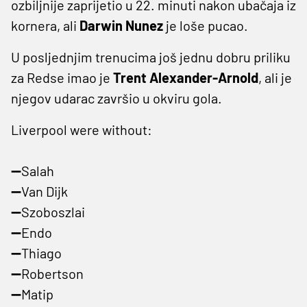
ozbiljnije zaprijetio u 22. minuti nakon ubačaja iz
kornera, ali
Darwin Nunez
je loše pucao.
U posljednjim trenucima još jednu dobru priliku
za Redse imao je
Trent Alexander-Arnold
, ali je
njegov udarac završio u okviru gola.
Liverpool were without:
➖Salah
➖Van Dijk
➖Szoboszlai
➖Endo
➖Thiago
➖Robertson
➖Matip