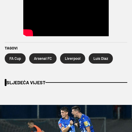
TAGOVI
FA Cup
Arsenal FC
Liverpool
Luis Diaz
SLJEDEĆA VIJEST