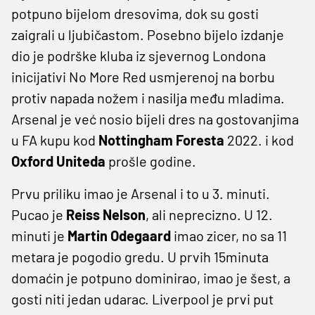
potpuno bijelom dresovima, dok su gosti
zaigrali u ljubičastom. Posebno bijelo izdanje
dio je podrške kluba iz sjevernog Londona
inicijativi No More Red usmjerenoj na borbu
protiv napada nožem i nasilja među mladima.
Arsenal je već nosio bijeli dres na gostovanjima
u FA kupu kod
Nottingham Foresta
2022. i kod
Oxford
Uniteda
prošle godine.
Prvu priliku imao je Arsenal i to u 3. minuti.
Pucao je
Reiss Nelson
, ali neprecizno. U 12.
minuti je
Martin Odegaard
imao zicer, no sa 11
metara je pogodio gredu. U prvih 15minuta
domaćin je potpuno dominirao, imao je šest, a
gosti niti jedan udarac. Liverpool je prvi put