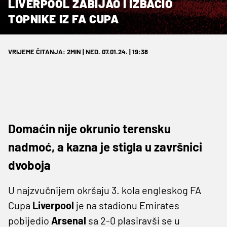
LIVERPOOL ZABIJAO I IZBACIO
TOPNIKE IZ FA CUPA
VRIJEME ČITANJA: 2MIN | NED. 07.01.24. | 19:38
Domaćin nije okrunio terensku
nadmoć, a kazna je stigla u završnici
dvoboja
U najzvučnijem okršaju 3. kola engleskog FA
Cupa
Liverpool
je na stadionu Emirates
pobijedio
Arsenal
sa 2-0 plasiravši se u