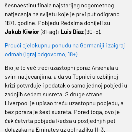
šesnaestinu finala najstarijeg nogometnog
natjecanja na svijetu koje je prvi put odigrano
1871. godine. Pobjedu Redsima donijeli su
Jakub Kiwior
(81-ag) i
Luis Diaz
(90+5).
Prouči cjelokupnu ponudu na Germaniji i zaigraj
odmah (Igraj odgovorno, 18+)
Bio je to već treći uzastopni poraz Arsenala u
svim natjecanjima, a da su Topnici u ozbiljnoj
krizi potvrđuje i podatak o samo jednoj pobjedi u
zadnjih sedam susreta. S druge strane
Liverpool je upisao treću uzastopnu pobjedu, a
bez poraza je šest susreta. Pored toga, ovo je
čak četvrta pobjeda Redsa u posljednjih pet
dolazaka na Emirates uz gol razliku 11-3.