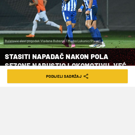
Bulatović slavi pogodak Vladana Bubanje / Marko Lukunic/Pixsell
STASITI NAPADAČ NAKON POLA
SEZONE NAPUSTIO LOKOMOTIVU, VEĆ
IMA NOVI KLUB
PODIJELI SADRŽAJ
VRIJEME ČITANJA: 2MIN | NED. 07.01.24. | 19:38