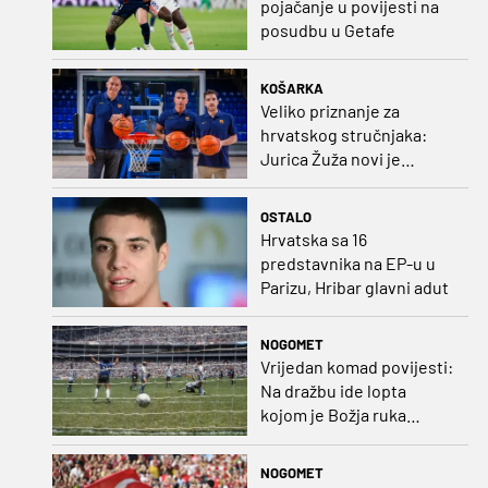
pojačanje u povijesti na
posudbu u Getafe
KOŠARKA
Veliko priznanje za
hrvatskog stručnjaka:
Jurica Žuža novi je
pomoćni trener
Barcelone!
OSTALO
Hrvatska sa 16
predstavnika na EP-u u
Parizu, Hribar glavni adut
NOGOMET
Vrijedan komad povijesti:
Na dražbu ide lopta
kojom je Božja ruka
postigla gol
NOGOMET