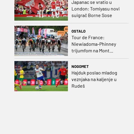
Japanac se vratio u
London: Tomiyasu novi
suigrač Borne Sose
OSTALO
Tour de France:
Niewiadoma-Phinney
trijumfom na Mont
Ventoux preuzela žutu
majicu
NOGOMET
Hajduk poslao mladog
veznjaka na kaljenje u
Rudeš