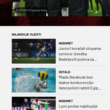
REUTERS/Stephane Mahe
NAJNOVIJE VIJESTI
NOGOMET
Juniori koračali stopama
seniora: Izvedba
Badeljevih pulena za
čistu peticu protiv
Bruggea!
OSTALO
Mlade Barakude bez
ikakve konkurencije:
Vaterpolisti razbili Egipat
za polufinale SP-a!
NOGOMET
Lyon poslao najskuplje