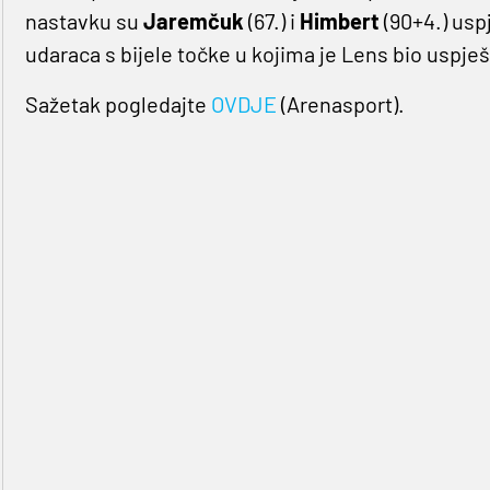
nastavku su
Jaremčuk
(67.) i
Himbert
(90+4.) uspj
udaraca s bijele točke u kojima je Lens bio uspješn
Sažetak pogledajte
OVDJE
(Arenasport).