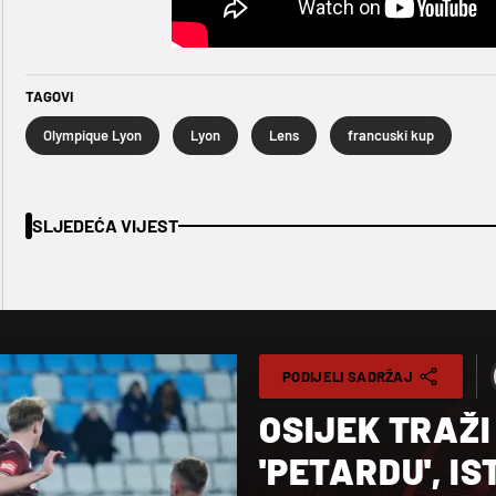
TAGOVI
Olympique Lyon
Lyon
Lens
francuski kup
SLJEDEĆA VIJEST
PODIJELI SADRŽAJ
OSIJEK TRAŽI
'PETARDU', IS