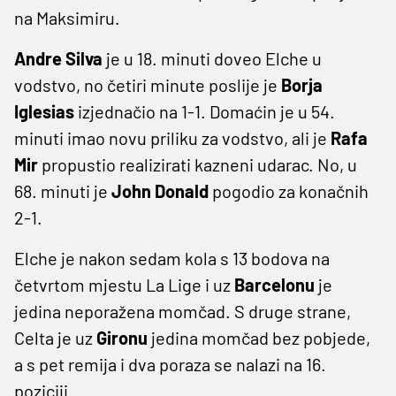
na Maksimiru.
Andre Silva
je u 18. minuti doveo Elche u
vodstvo, no četiri minute poslije je
Borja
Iglesias
izjednačio na 1-1. Domaćin je u 54.
minuti imao novu priliku za vodstvo, ali je
Rafa
Mir
propustio realizirati kazneni udarac. No, u
68. minuti je
John Donald
pogodio za konačnih
2-1.
Elche je nakon sedam kola s 13 bodova na
četvrtom mjestu La Lige i uz
Barcelonu
je
jedina neporažena momčad. S druge strane,
Celta je uz
Gironu
jedina momčad bez pobjede,
a s pet remija i dva poraza se nalazi na 16.
poziciji.