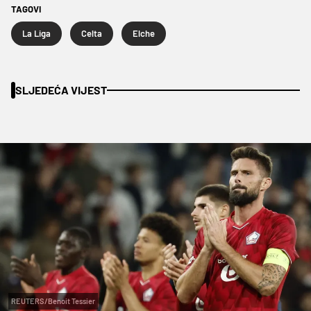
TAGOVI
La Liga
Celta
Elche
SLJEDEĆA VIJEST
REUTERS/Benoit Tessier