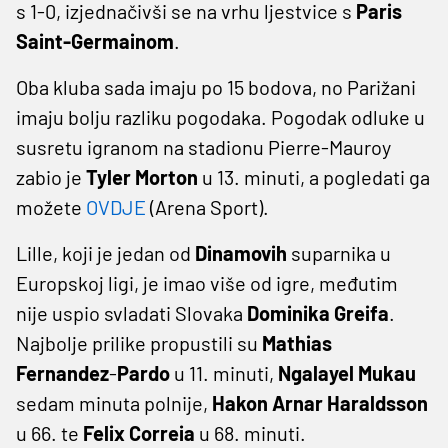
s 1-0, izjednačivši se na vrhu ljestvice s
Paris
Saint-Germainom
.
Oba kluba sada imaju po 15 bodova, no Parižani
imaju bolju razliku pogodaka. Pogodak odluke u
susretu igranom na stadionu Pierre-Mauroy
zabio je
Tyler Morton
u 13. minuti, a pogledati ga
možete
OVDJE
(Arena Sport).
Lille, koji je jedan od
Dinamovih
suparnika u
Europskoj ligi, je imao više od igre, međutim
nije uspio svladati Slovaka
Dominika Greifa
.
Najbolje prilike propustili su
Mathias
Fernandez
-
Pardo
u 11. minuti,
Ngalayel Mukau
sedam minuta polnije,
Hakon Arnar Haraldsson
u 66. te
Felix Correia
u 68. minuti.