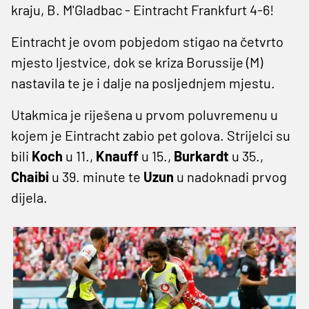
kraju, B. M'Gladbac - Eintracht Frankfurt 4-6!
Eintracht je ovom pobjedom stigao na četvrto
mjesto ljestvice, dok se kriza Borussije (M)
nastavila te je i dalje na posljednjem mjestu.
Utakmica je riješena u prvom poluvremenu u
kojem je Eintracht zabio pet golova. Strijelci su
bili
Koch
u 11.,
Knauff
u 15.,
Burkardt
u 35.,
Chaibi
u 39. minute te
Uzun
u nadoknadi prvog
dijela.