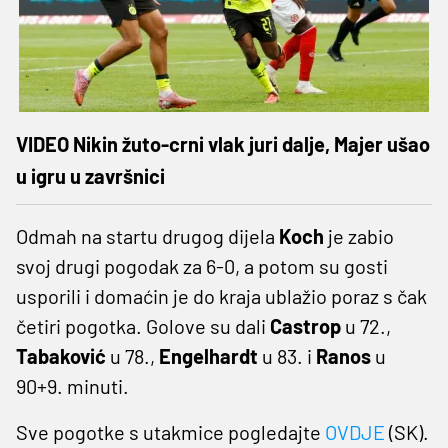
VIDEO Nikin žuto-crni vlak juri dalje, Majer ušao
u igru u završnici
Odmah na startu drugog dijela
Koch
je zabio
svoj drugi pogodak za 6-0, a potom su gosti
usporili i domaćin je do kraja ublažio poraz s čak
četiri pogotka. Golove su dali
Castrop
u 72.,
Tabaković
u 78.,
Engelhardt
u 83. i
Ranos
u
90+9. minuti.
Sve pogotke s utakmice pogledajte
OVDJE
(SK).