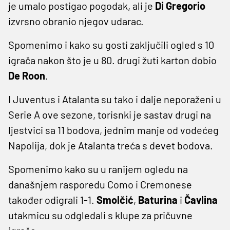
je umalo postigao pogodak, ali je
Di Gregorio
izvrsno obranio njegov udarac.
Spomenimo i kako su gosti zaključili ogled s 10
igrača nakon što je u 80. drugi žuti karton dobio
De Roon
.
I Juventus i Atalanta su tako i dalje neporaženi u
Serie A ove sezone, torisnki je sastav drugi na
ljestvici sa 11 bodova, jednim manje od vodećeg
Napolija, dok je Atalanta treća s devet bodova.
Spomenimo kako su u ranijem ogledu na
današnjem rasporedu Como i Cremonese
također odigrali 1-1.
Smolčić
,
Baturina
i
Čavlina
utakmicu su odgledali s klupe za pričuvne