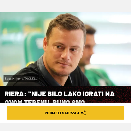
Sasa Miljevic/PIXSELL
RIERA: "NIJE BILO LAKO IGRATI NA
OVOM TERENU, PUNO SMO
NAPREDOVALI"
PODIJELI SADRŽAJ
VRIJEME ČITANJA: 2MIN | SUB. 27.09.25. | 19:52