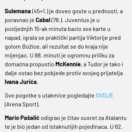
Sulemana
(45+1.) je doveo goste u prednosti, a
poravnao je
Cabal
(78.). Juventus je u
posljednjih 15-ak minuta bacio sve karte u
napad, igrala se praktički partija Viktorije pred
golom Božice, ali rezultat se do kraja nije
mijenjao. U 88. minuti je ogromnu priliku za
domaćna propustio
McKennie
, a Tudor je tako i
dalje ostao bez pobjede protiv svojeg prijatelja
Ivana Jurića
.
Sve pogotke s utakmice pogledajte
OVDJE
(Arena Sport).
Mario Pašalić
odigrao je čitav susret za Atalantu
te je bio jedan od istaknutijih pojedinaca. U 62.