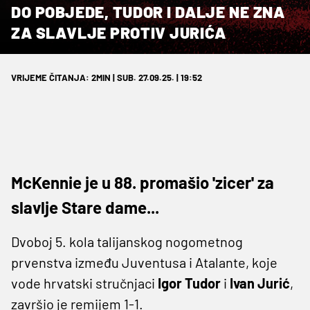
DO POBJEDE, TUDOR I DALJE NE ZNA
ZA SLAVLJE PROTIV JURIĆA
VRIJEME ČITANJA: 2MIN | SUB. 27.09.25. | 19:52
McKennie je u 88. promašio 'zicer' za
slavlje Stare dame...
Dvoboj 5. kola talijanskog nogometnog
prvenstva između Juventusa i Atalante, koje
vode hrvatski stručnjaci
Igor
Tudor
i
Ivan Jurić
,
završio je remijem 1-1.