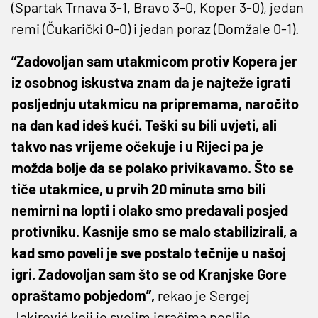
(Spartak Trnava 3-1, Bravo 3-0, Koper 3-0), jedan
remi (Čukarički 0-0) i jedan poraz (Domžale 0-1).
“Zadovoljan sam utakmicom protiv Kopera jer
iz osobnog iskustva znam da je najteže igrati
posljednju utakmicu na pripremama, naročito
na dan kad ideš kući. Teški su bili uvjeti, ali
takvo nas vrijeme očekuje i u Rijeci pa je
možda bolje da se polako privikavamo. Što se
tiče utakmice, u prvih 20 minuta smo bili
nemirni na lopti i olako smo predavali posjed
protivniku. Kasnije smo se malo stabilizirali, a
kad smo poveli je sve postalo tečnije u našoj
igri. Zadovoljan sam što se od Kranjske Gore
opraštamo pobjedom”,
rekao je Sergej
Jakirović koji je svojim igračima poslije