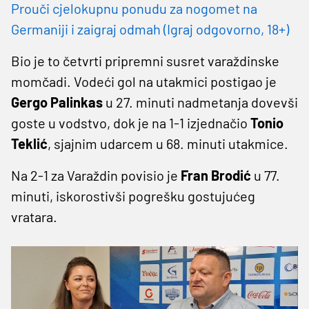
Prouči cjelokupnu ponudu za nogomet na
Germaniji i zaigraj odmah (Igraj odgovorno, 18+)
Bio je to četvrti pripremni susret varaždinske
momčadi. Vodeći gol na utakmici postigao je
Gergo Palinkas
u 27. minuti nadmetanja dovevši
goste u vodstvo, dok je na 1-1 izjednačio
Tonio
Teklić
, sjajnim udarcem u 68. minuti utakmice.
Na 2-1 za Varaždin povisio je
Fran Brodić
u 77.
minuti, iskorostivši pogrešku gostujućeg
vratara.