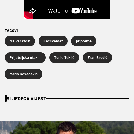
TAGOVI
NK Varaždin
Kecskemet
pripreme
Prijateljska utakmica
Tonio Teklić
Fran Brodić
Mario Kovačević
SLJEDEĆA VIJEST