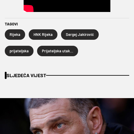
TAGOVI
Rijeka
HNK Rijeka
Sergej Jakirović
prijateljska
Prijateljska utakmica
SLJEDEĆA VIJEST