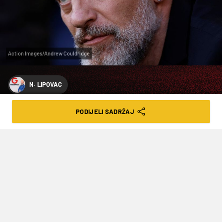
Action Images/Andrew Couldridge
N. LIPOVAC
I. SUČIĆ
PODIJELI SADRŽAJ
FOTO/VIDEO SLAVEN BILIĆ IMA NOVI
KLUB, DOČEKAN JE PORUKOM:
“DOBRODOŠAO U OAZU PALMI”
VRIJEME ČITANJA: 2MIN | SUB. 08.07.23. | 17:48