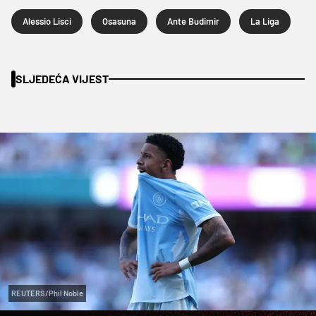
Alessio Lisci
Osasuna
Ante Budimir
La Liga
SLJEDEĆA VIJEST
REUTERS/Phil Noble