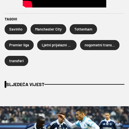
TAGOVI
Savinho
Manchester City
Tottenham
Premier liga
Ljetni prijelazni rok 2026.
nogometni transferi
transferi
SLJEDEĆA VIJEST