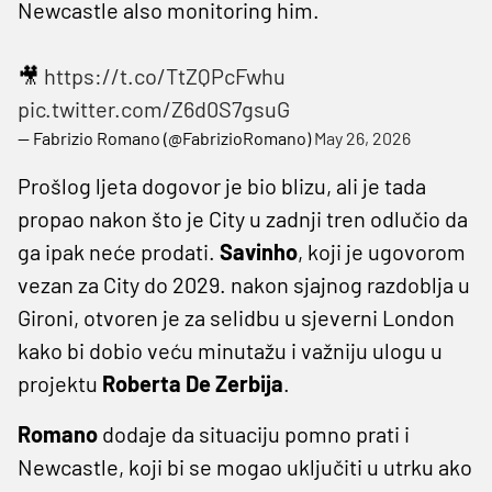
Newcastle also monitoring him.
🎥
https://t.co/TtZQPcFwhu
pic.twitter.com/Z6d0S7gsuG
— Fabrizio Romano (@FabrizioRomano)
May 26, 2026
Prošlog ljeta dogovor je bio blizu, ali je tada
propao nakon što je City u zadnji tren odlučio da
ga ipak neće prodati.
Savinho
, koji je ugovorom
vezan za City do 2029. nakon sjajnog razdoblja u
Gironi, otvoren je za selidbu u sjeverni London
kako bi dobio veću minutažu i važniju ulogu u
projektu
Roberta De Zerbija
.
Romano
dodaje da situaciju pomno prati i
Newcastle, koji bi se mogao uključiti u utrku ako