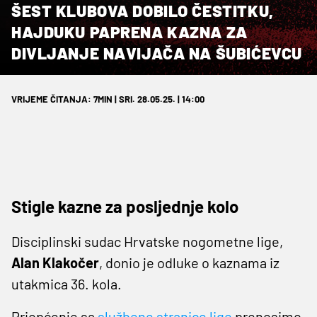
ŠEST KLUBOVA DOBILO ČESTITKU,
HAJDUKU PAPRENA KAZNA ZA
DIVLJANJE NAVIJAČA NA ŠUBIĆEVCU
VRIJEME ČITANJA: 7MIN | SRI. 28.05.25. | 14:00
Stigle kazne za posljednje kolo
Disciplinski sudac Hrvatske nogometne lige,
Alan Klakočer
, donio je odluke o kaznama iz
utakmica 36. kola.
Priopćenje sa
službene stranice lige
prenosimo