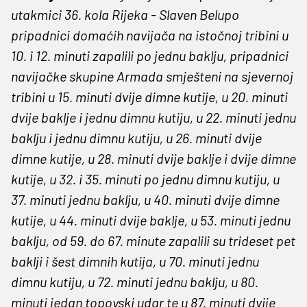
utakmici 36. kola Rijeka - Slaven Belupo
pripadnici domaćih navijača na istočnoj tribini u
10. i 12. minuti zapalili po jednu baklju, pripadnici
navijačke skupine Armada smješteni na sjevernoj
tribini u 15. minuti dvije dimne kutije, u 20. minuti
dvije baklje i jednu dimnu kutiju, u 22. minuti jednu
baklju i jednu dimnu kutiju, u 26. minuti dvije
dimne kutije, u 28. minuti dvije baklje i dvije dimne
kutije, u 32. i 35. minuti po jednu dimnu kutiju, u
37. minuti jednu baklju, u 40. minuti dvije dimne
kutije, u 44. minuti dvije baklje, u 53. minuti jednu
baklju, od 59. do 67. minute zapalili su trideset pet
baklji i šest dimnih kutija, u 70. minuti jednu
dimnu kutiju, u 72. minuti jednu baklju, u 80.
minuti jedan topovski udar te u 87. minuti dvije