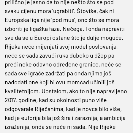
prilično je jasno da to nije nešto što se pod
svaku cijenu mora 'ugrabiti'. Štoviše, čak ni
Europska liga nije 'pod mus', ono što se mora
izboriti je ligaška faza. Nečega. I onda napraviti
sve da se u Europi ostane što je dulje moguće.
Rijeka neće mijenjati svoj model poslovanja,
neće se sada zavući ruka duboko u džep pa
preći neke odavno određene granice, neće se
sada sve igrače zadržati pa onda njima još
nadodati one koji bi ovu momčad učinili još
kvalitetnijom. Uostalom, ako to nije napravljeno
2017. godine, kad su okolnosti puno više
odgovarale Riječanima, kad je novca bilo više,
kad je euforija bila još šira i zaraznija, a ambicija
izraženija, onda se neće ni sada. Nije Rijeke