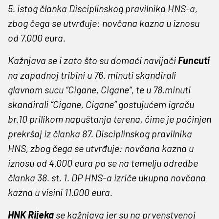
5. istog članka Disciplinskog pravilnika HNS-a,
zbog čega se utvrđuje: novčana kazna u iznosu
od 7.000 eura.
Kažnjava se i zato što su domaći navijači
Funcuti
na zapadnoj tribini u 76. minuti skandirali
glavnom sucu “Cigane, Cigane“, te u 78.minuti
skandirali “Cigane, Cigane“ gostujućem igraču
br.10 prilikom napuštanja terena, čime je počinjen
prekršaj iz članka 87. Disciplinskog pravilnika
HNS, zbog čega se utvrđuje: novčana kazna u
iznosu od 4.000 eura pa se na temelju odredbe
članka 38. st. 1. DP HNS-a izriče ukupna novčana
kazna u visini 11.000 eura.
HNK Rijeka
se kažnjava jer su na prvenstvenoj