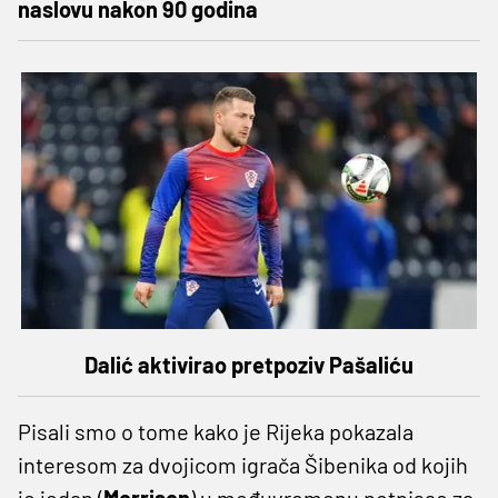
naslovu nakon 90 godina
Dalić aktivirao pretpoziv Pašaliću
Pisali smo o tome kako je Rijeka pokazala
interesom za dvojicom igrača Šibenika od kojih
je jedan (
Morrison
) u međuvremenu potpisao za