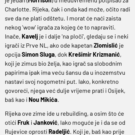
Charlotte. Rijeka, čak i onda kad može, očito radi
sve da ne plati odštetu. I morat će naći zaista
nekog 'wow' igrača za kojeg će to napraviti.
Inače,
Kavelj
je i dalje 'na ploči', gledaju se i neki
igrači iz Prve NL, ako ode kapetan
Zlomislić
je
opcija
Simon
Sluga
, dok
Krešimir
Krizmanić
,
koji je zimus bio želja, kao igrač sa slobodnim
papirima ipak ima veću šansu da u inozemstvu
nastavi svoj nogometni put. Iako, konkretno
govoreći, njega već dulje vrijeme prati i Osijek,
baš kao i
Nou
Mikića
.
Rijeka ove zime ide u rebuilding, a osim što će
otići
Fruk
i
Janković
, lako moguće je i da se od
Rujevice oprosti
Radeljić
. Koji je, baš kao prije