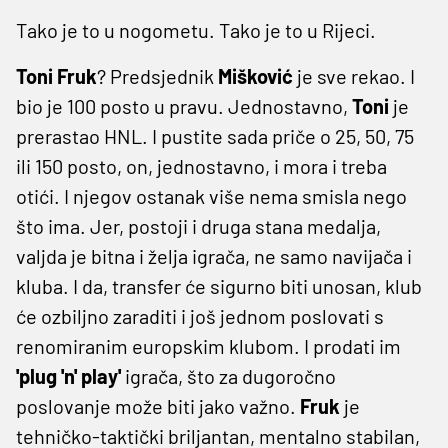
Tako je to u nogometu. Tako je to u Rijeci.
Toni
Fruk
? Predsjednik
Mišković
je sve rekao. I
bio je 100 posto u pravu. Jednostavno,
Toni
je
prerastao HNL. I pustite sada priče o 25, 50, 75
ili 150 posto, on, jednostavno, i mora i treba
otići. I njegov ostanak više nema smisla nego
što ima. Jer, postoji i druga stana medalja,
valjda je bitna i želja igrača, ne samo navijača i
kluba. I da, transfer će sigurno biti unosan, klub
će ozbiljno zaraditi i još jednom poslovati s
renomiranim europskim klubom. I prodati im
'plug 'n' play'
igrača, što za dugoročno
poslovanje može biti jako važno.
Fruk
je
tehničko-taktički briljantan, mentalno stabilan,