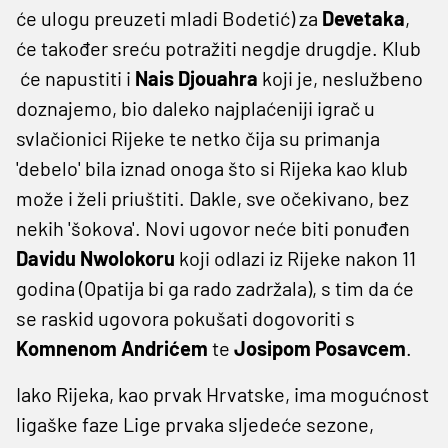
će ulogu preuzeti mladi Bodetić) za
Devetaka
,
će također sreću potražiti negdje drugdje. Klub
će napustiti i
Nais
Djouahra
koji je, neslužbeno
doznajemo, bio daleko najplaćeniji igrač u
svlačionici Rijeke te netko čija su primanja
'debelo' bila iznad onoga što si Rijeka kao klub
može i želi priuštiti. Dakle, sve očekivano, bez
nekih 'šokova'. Novi ugovor neće biti ponuđen
Davidu
Nwolokoru
koji odlazi iz Rijeke nakon 11
godina (Opatija bi ga rado zadržala), s tim da će
se raskid ugovora pokušati dogovoriti s
Komnenom
Andrićem
te
Josipom
Posavcem
.
Iako Rijeka, kao prvak Hrvatske, ima mogućnost
ligaške faze Lige prvaka sljedeće sezone,