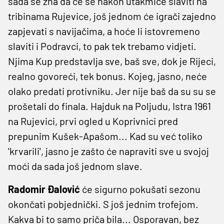
sada se zna da će se nakon utakmice slaviti na
tribinama Rujevice, još jednom će igrači zajedno
zapjevati s navijačima, a hoće li istovremeno
slaviti i Podravci, to pak tek trebamo vidjeti.
Njima Kup predstavlja sve, baš sve, dok je Rijeci,
realno govoreći, tek bonus. Kojeg, jasno, neće
olako predati protivniku. Jer nije baš da su su se
prošetali do finala. Hajduk na Poljudu, Istra 1961
na Rujevici, prvi ogled u Koprivnici pred
prepunim Kušek-Apašom... Kad su već toliko
'krvarili', jasno je zašto će napraviti sve u svojoj
moći da sada još jednom slave.
Radomir Đalović
će sigurno pokušati sezonu
okončati pobjednički. S još jednim trofejom.
Kakva bi to samo priča bila... Osporavan, bez