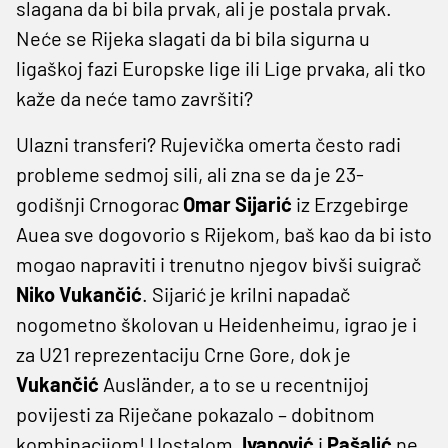
slagana da bi bila prvak, ali je postala prvak.
Neće se Rijeka slagati da bi bila sigurna u
ligaškoj fazi Europske lige ili Lige prvaka, ali tko
kaže da neće tamo završiti?
Ulazni transferi? Rujevička omerta često radi
probleme sedmoj sili, ali zna se da je 23-
godišnji Crnogorac
Omar
Sijarić
iz Erzgebirge
Auea sve dogovorio s Rijekom, baš kao da bi isto
mogao napraviti i trenutno njegov bivši suigrač
Niko
Vukančić
. Sijarić je krilni napadač
nogometno školovan u Heidenheimu, igrao je i
za U21 reprezentaciju Crne Gore, dok je
Vukančić
Ausländer, a to se u recentnijoj
povijesti za Riječane pokazalo – dobitnom
kombinacijom! Uostalom,
Ivanović
i
Pašalić
ne