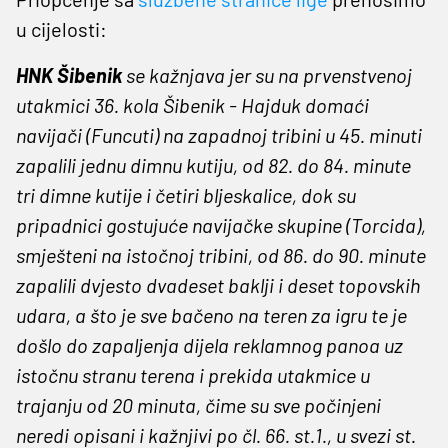
u cijelosti:
HNK Šibenik
se kažnjava jer su na prvenstvenoj
utakmici 36. kola Šibenik - Hajduk domaći
navijači (Funcuti) na zapadnoj tribini u 45. minuti
zapalili jednu dimnu kutiju, od 82. do 84. minute
tri dimne kutije i četiri bljeskalice, dok su
pripadnici gostujuće navijačke skupine (Torcida),
smješteni na istočnoj tribini, od 86. do 90. minute
zapalili dvjesto dvadeset baklji i deset topovskih
udara, a što je sve bačeno na teren za igru te je
došlo do zapaljenja dijela reklamnog panoa uz
istočnu stranu terena i prekida utakmice u
trajanju od 20 minuta, čime su sve počinjeni
neredi opisani i kažnjivi po čl. 66. st.1., u svezi st.