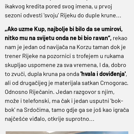
ikakvog kredita pored svog imena, u prvoj
sezoni odvesti 'svoju' Rijeku do duple krune...
„Ako uzme Kup, najbolje bi bilo da se umirovi,
nitko mu na svijetu onda ne bi bio ravan“,
rekao
nam je jedan od navijača na Korzu taman dok je
trener Rijeke na pozornici s trofejem u rukama
skupljao uspomene za sva vremena, I da, dobro
to zvuči, dupla kruna pa onda
'hvala i doviđenja'
,
ali od drugačijeg je materijala satkan Crnogorac.
Odnosno Riječanin. Jedan razgovor s njim,
može i telefonski, ma čak i jedan usputni 'bok-
bok' na Srdočima, tamo gdje ga se još kao igrača
najčešće viđalo, otkrije suprotno...