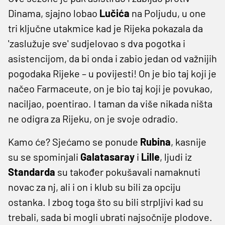
Dinama, sjajno lobao
Lučića
na Poljudu, u one
tri ključne utakmice kad je Rijeka pokazala da
'zaslužuje sve' sudjelovao s dva pogotka i
asistencijom, da bi onda i zabio jedan od važnijih
pogodaka Rijeke – u povijesti! On je bio taj koji je
načeo Farmaceute, on je bio taj koji je povukao,
naciljao, poentirao. I taman da više nikada ništa
ne odigra za Rijeku, on je svoje odradio.
Kamo će? Sjećamo se ponude
Rubina
, kasnije
su se spominjali
Galatasaray
i
Lille
, ljudi iz
Standarda
su također pokušavali namaknuti
novac za nj, ali i on i klub su bili za opciju
ostanka. I zbog toga što su bili strpljivi kad su
trebali, sada bi mogli ubrati najsočnije plodove.