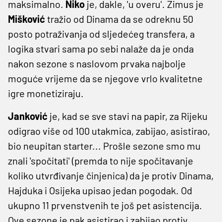
maksimalno.
Niko
je, dakle, 'u overu'. Zimus je
Mišković
tražio od Dinama da se odreknu 50
posto potraživanja od sljedećeg transfera, a
logika stvari sama po sebi nalaže da je onda
nakon sezone s naslovom prvaka najbolje
moguće vrijeme da se njegove vrlo kvalitetne
igre monetiziraju.
Janković
je, kad se sve stavi na papir, za Rijeku
odigrao više od 100 utakmica, zabijao, asistirao,
bio neupitan starter... Prošle sezone smo mu
znali 'spočitati' (premda to nije spočitavanje
koliko utvrđivanje činjenica) da je protiv Dinama,
Hajduka i Osijeka upisao jedan pogodak. Od
ukupno 11 prvenstvenih te još pet asistencija.
Ove sezone je pak asistirao i zabijao protiv