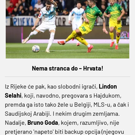
Nema stranca do – Hrvata!
Iz Rijeke će pak, kao slobodni igrači,
Lindon
Selahi
, koji, navodno, pregovara s Hajdukom,
premda ga isto tako žele u Belgiji, MLS-u, a čak i
Saudijskoj Arabiji. I nekim drugim zemljama.
Nadalje,
Bruno
Goda
, kojem, razumljivo, nije
pretjerano 'napeto' biti backup opcija (njegovu