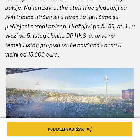
baklje. Nakon završetka utakmice gledatelji sa
svih tribina utrčali su u teren za igru čime su
počinjeni neredi opisani i kažnjivi po čl. 66. st. 1., u
svezi st. 5. istog članka DP HNS-a, te se na
temelju istog propisa izriče novčana kazna u
visini od 13.000 eura.
PODIJELI SADRŽAJ