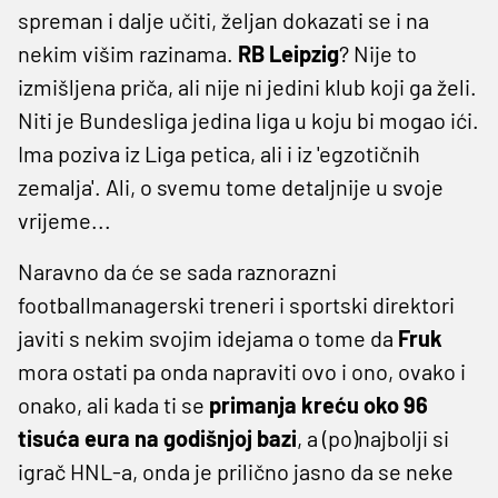
spreman i dalje učiti, željan dokazati se i na
nekim višim razinama.
RB
Leipzig
? Nije to
izmišljena priča, ali nije ni jedini klub koji ga želi.
Niti je Bundesliga jedina liga u koju bi mogao ići.
Ima poziva iz Liga petica, ali i iz 'egzotičnih
zemalja'. Ali, o svemu tome detaljnije u svoje
vrijeme...
Naravno da će se sada raznorazni
footballmanagerski treneri i sportski direktori
javiti s nekim svojim idejama o tome da
Fruk
mora ostati pa onda napraviti ovo i ono, ovako i
onako, ali kada ti se
primanja kreću oko 96
tisuća eura na godišnjoj bazi
, a (po)najbolji si
igrač HNL-a, onda je prilično jasno da se neke