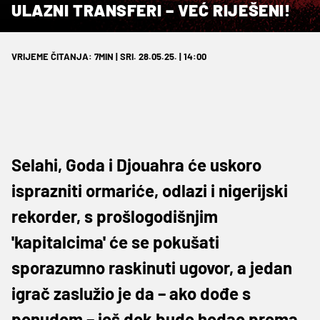
ULAZNI TRANSFERI – VEĆ RIJEŠENI!
VRIJEME ČITANJA: 7MIN | SRI. 28.05.25. | 14:00
Selahi, Goda i Djouahra će uskoro
isprazniti ormariće, odlazi i nigerijski
rekorder, s prošlogodišnjim
'kapitalcima' će se pokušati
sporazumno raskinuti ugovor, a jedan
igrač zaslužio je da – ako dođe s
ponudom – još dok bude hodao prema