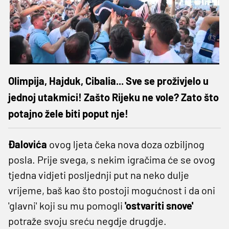
Olimpija, Hajduk, Cibalia... Sve se proživjelo u
jednoj utakmici! Zašto Rijeku ne vole? Zato što
potajno žele biti poput nje!
Đalovića
ovog ljeta čeka nova doza ozbiljnog
posla. Prije svega, s nekim igračima će se ovog
tjedna vidjeti posljednji put na neko dulje
vrijeme, baš kao što postoji mogućnost i da oni
'glavni' koji su mu pomogli
'ostvariti snove'
potraže svoju sreću negdje drugdje.