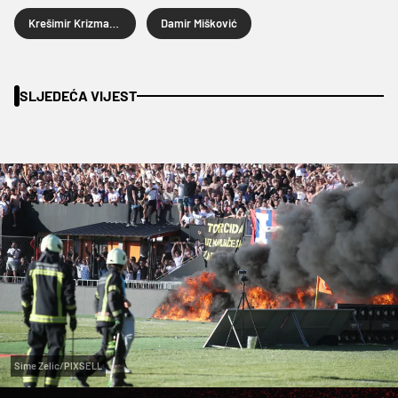
Krešimir Krizmanić
Damir Mišković
SLJEDEĆA VIJEST
Sime Zelic/PIXSELL