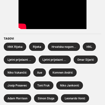
TAGOVI
HNK Rijeka
Rijeka
Hrvatska nogometna liga
HNL
Ljetni prijelazni rok 2025.
Ljetni prijelazni rok
Omar Sijarić
Niko Vukančić
Aue
Komnen Andrić
Josip Posavec
Toni Fruk
Niko Janković
Adam Morrison
Simon Sluga
Leonardo Vonić