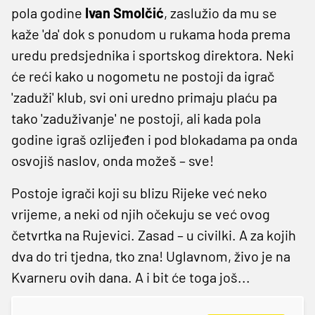
pola godine
Ivan
Smolčić
, zaslužio da mu se
kaže 'da' dok s ponudom u rukama hoda prema
uredu predsjednika i sportskog direktora. Neki
će reći kako u nogometu ne postoji da igrač
'zaduži' klub, svi oni uredno primaju plaću pa
tako 'zaduživanje' ne postoji, ali kada pola
godine igraš ozlijeđen i pod blokadama pa onda
osvojiš naslov, onda možeš – sve!
Postoje igrači koji su blizu Rijeke već neko
vrijeme, a neki od njih očekuju se već ovog
četvrtka na Rujevici. Zasad – u civilki. A za kojih
dva do tri tjedna, tko zna! Uglavnom, živo je na
Kvarneru ovih dana. A i bit će toga još...