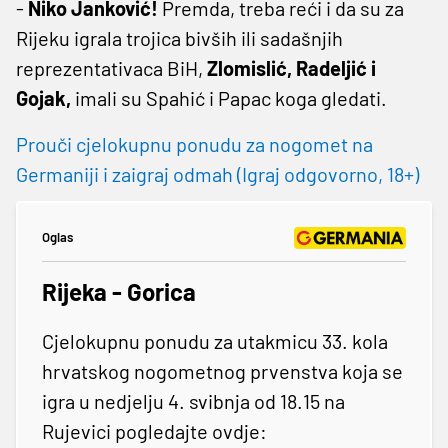
-
Niko Janković!
Premda, treba reći i da su za
Rijeku igrala trojica bivših ili sadašnjih
reprezentativaca BiH,
Zlomislić, Radeljić i
Gojak,
imali su Spahić i Papac koga gledati.
Prouči cjelokupnu ponudu za nogomet na
Germaniji i zaigraj odmah (Igraj odgovorno, 18+)
Oglas
Rijeka - Gorica
Cjelokupnu ponudu za utakmicu 33. kola
hrvatskog nogometnog prvenstva koja se
igra u nedjelju 4. svibnja od 18.15 na
Rujevici pogledajte ovdje: