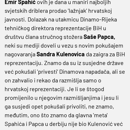
Emir Spahić
ovih je dana u maniri najboljih
svjetskih driblera prodao 'lažnjak' hrvatskoj
javnosti. Dolazak na utakmicu Dinamo-Rijeka
tehničkog direktora reprezentacije BiH u
društvu člana stručnog stožera
Saše Papca,
neki su mediji doveli u vezu s novim pokušajem
nagovaranja
Sandra Kulenovica
da zaigra za BiH
reprezentaciju. Znamo da su iz susjedne države
već pokušali 'privesti' Dinamova napadača, ali se
on zahvalio i rekao da razmišlja samo o
hrvatskoj reprezentaciji. Je li se štogod
promijenilo u njegovim razmišljanjima i jesu li
ga susjedi opet pokušali privoliti, ne znamo,
međutim, ono što znamo da glavna 'meta'
Spahića i Papca u derbiju nije bio Kulenović već