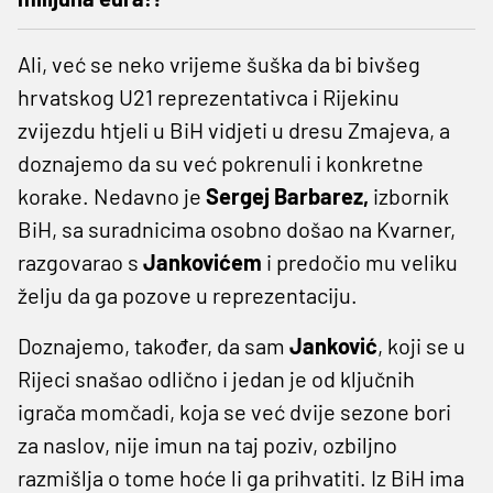
Ali, već se neko vrijeme šuška da bi bivšeg
hrvatskog U21 reprezentativca i Rijekinu
zvijezdu htjeli u BiH vidjeti u dresu Zmajeva, a
doznajemo da su već pokrenuli i konkretne
korake. Nedavno je
Sergej Barbarez,
izbornik
BiH, sa suradnicima osobno došao na Kvarner,
razgovarao s
Jankovićem
i predočio mu veliku
želju da ga pozove u reprezentaciju.
Doznajemo, također, da sam
Janković
, koji se u
Rijeci snašao odlično i jedan je od ključnih
igrača momčadi, koja se već dvije sezone bori
za naslov, nije imun na taj poziv, ozbiljno
razmišlja o tome hoće li ga prihvatiti. Iz BiH ima