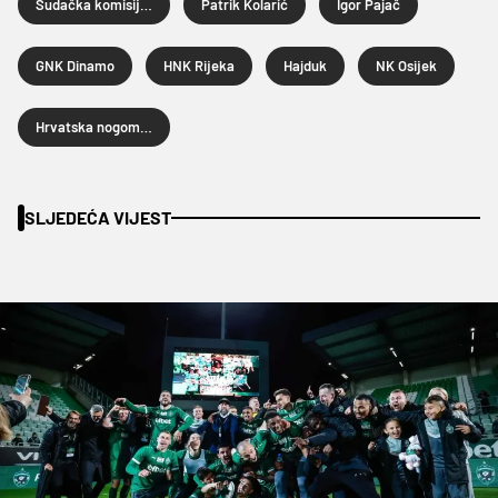
Sudačka komisija HNS-a
Patrik Kolarić
Igor Pajač
GNK Dinamo
HNK Rijeka
Hajduk
NK Osijek
Hrvatska nogometna liga
SLJEDEĆA VIJEST