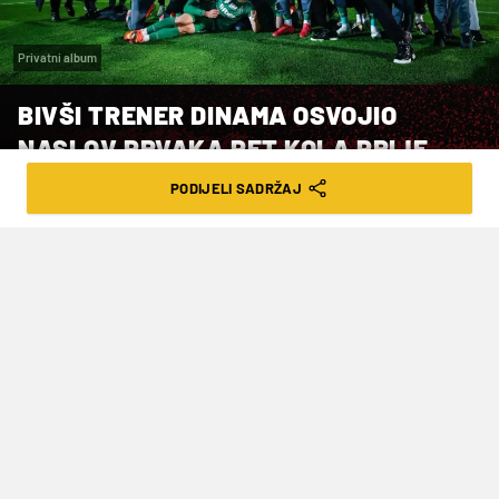
Privatni album
BIVŠI TRENER DINAMA OSVOJIO
NASLOV PRVAKA PET KOLA PRIJE
KRAJA!
PODIJELI SADRŽAJ
VRIJEME ČITANJA: 3MIN | UTO. 29.04.25. | 12:38
U pet godina osvojio je prvenstva u tri
različite države