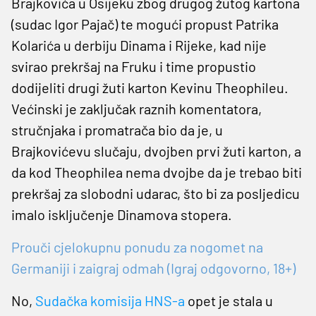
Brajkovića u Osijeku zbog drugog žutog kartona
(sudac Igor Pajač) te mogući propust Patrika
Kolarića u derbiju Dinama i Rijeke, kad nije
svirao prekršaj na Fruku i time propustio
dodijeliti drugi žuti karton Kevinu Theophileu.
Većinski je zaključak raznih komentatora,
stručnjaka i promatrača bio da je, u
Brajkovićevu slučaju, dvojben prvi žuti karton, a
da kod Theophilea nema dvojbe da je trebao biti
prekršaj za slobodni udarac, što bi za posljedicu
imalo isključenje Dinamova stopera.
Prouči cjelokupnu ponudu za nogomet na
Germaniji i zaigraj odmah (Igraj odgovorno, 18+)
No,
Sudačka komisija HNS-a
opet je stala u