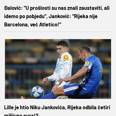
Đalović: "U prošlosti su nas znali zaustaviti, ali
idemo po pobjedu", Janković: "Rijeka nije
Barcelona, već Atletico!"
Lille je htio Niku Jankovića, Rijeka odbila četiri
milijuna eura!?