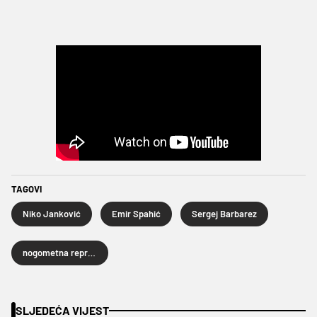
TAGOVI
Niko Janković
Emir Spahić
Sergej Barbarez
nogometna reprezentacija Bosne i Hercegovine
SLJEDEĆA VIJEST