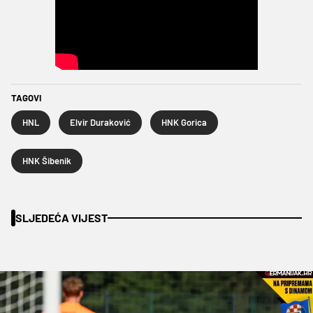
TAGOVI
HNL
Elvir Duraković
HNK Gorica
HNK Šibenik
SLJEDEĆA VIJEST