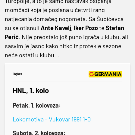
Turopolje, a to je samo nastavak osipanja
momčadi koja je poslana u četvrti rang
natjecanja domaćeg nogometa. Sa Šubićevca
su se otisnuli
Ante
Kavelj
,
Iker
Pozo
te
Stefan
Perić
. Nije preostalo još puno igrača u klubu, ali
sasvim je jasno kako nitko iz protekle sezone
neće ostati u klubu...
Oglas
HNL, 1. kolo
Petak, 1. kolovoza:
Lokomotiva – Vukovar 1991 1-0
Subota, 2. kolovoza: