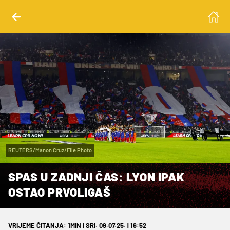
REUTERS/Manon Cruz/File Photo
SPAS U ZADNJI ČAS: LYON IPAK
OSTAO PRVOLIGAŠ
VRIJEME ČITANJA: 1MIN | SRI. 09.07.25. | 16:52