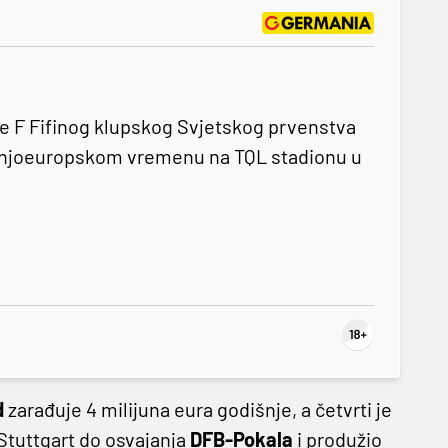
e F Fifinog klupskog Svjetskog prvenstva
srednjoeuropskom vremenu na TQL stadionu u
d
zarađuje 4 milijuna eura godišnje, a četvrti je
Stuttgart do osvajanja
DFB-Pokala
i produžio