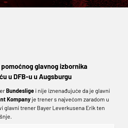
o pomoćnog glavnog izbornika
aću u DFB-u u Augsburgu
ner
Bundeslige
i nije iznenađujuće da je glavni
ent Kompany
je trener s najvećom zaradom u
ovi glavni trener Bayer Leverkusena Erik ten
šnje.