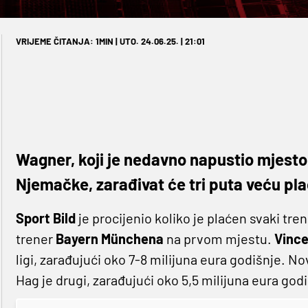
VRIJEME ČITANJA: 1MIN | UTO. 24.06.25. | 21:01
Wagner, koji je nedavno napustio mjest
Njemačke, zarađivat će tri puta veću pl
Sport Bild
je procijenio koliko je plaćen svaki tre
trener
Bayern Münchena
na prvom mjestu.
Vinc
ligi, zarađujući oko 7-8 milijuna eura godišnje. N
Hag je drugi, zarađujući oko 5,5 milijuna eura godi