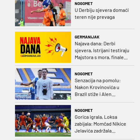
NOGOMET
U Derbiju sjevera domaći
teren nije prevaga
GERMANIJAK
Najava dana: Derbi
sjevera, Istrijani testiraju
Majstora s mora, finale
Ramljaka Dinamo - Ajax,
mladi rukometaši protiv
NOGOMET
Francuza
Senzacija na pomolu:
Nakon Krovinovića u
Brazil stiže i Alen
Halilović!?
NOGOMET
Gorica igrala, Loksa
zabijala: Momčad Nikice
Jelavića zadržala
stopostotni učinak