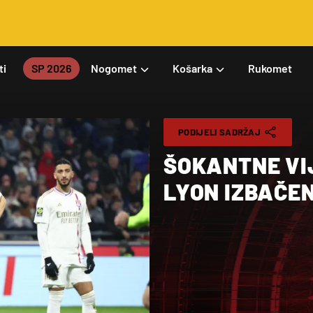
ti
SP 2026
Nogomet
Košarka
Rukomet
PODIJELI SADRŽAJ
ŠOKANTNE VIJ
LYON IZBAČEN