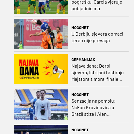
pogrešku, Garcia vjeruje
pobjednicima
NOGOMET
U Derbiju sjevera domaći
teren nije prevaga
GERMANIJAK
Najava dana: Derbi
sjevera, Istrijani testiraju
Majstora s mora, finale
Ramljaka Dinamo - Ajax,
mladi rukometaši protiv
NOGOMET
Francuza
Senzacija na pomolu:
Nakon Krovinovića u
Brazil stiže i Alen
Halilović!?
NOGOMET