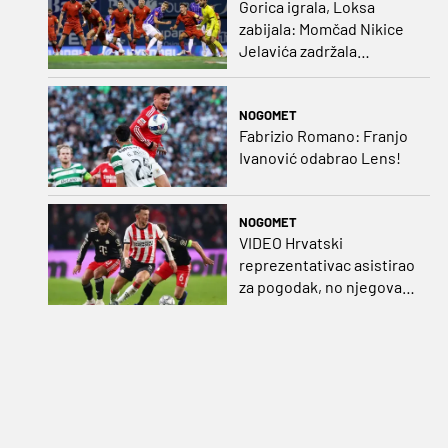
Gorica igrala, Loksa
zabijala: Momčad Nikice
Jelavića zadržala
stopostotni učinak
NOGOMET
Fabrizio Romano: Franjo
Ivanović odabrao Lens!
NOGOMET
VIDEO Hrvatski
reprezentativac asistirao
za pogodak, no njegova
momčad šokirana u
nadoknadi