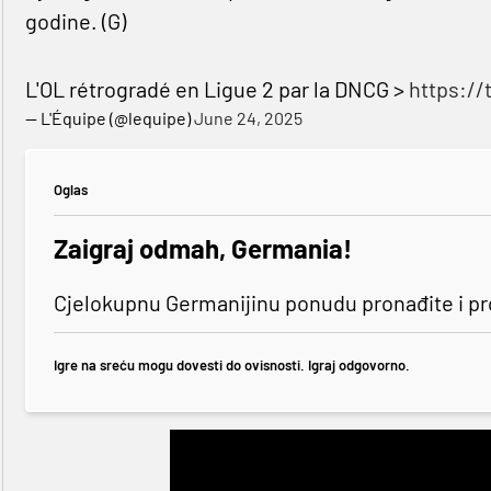
godine. (G)
L'OL rétrogradé en Ligue 2 par la DNCG >
https:/
— L'Équipe (@lequipe)
June 24, 2025
Oglas
Zaigraj odmah, Germania!
Cjelokupnu Germanijinu ponudu pronađite i p
Igre na sreću mogu dovesti do ovisnosti. Igraj odgovorno.