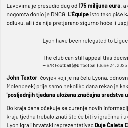
Lavovima je presudio dug od
175 milijuna eura
, a
nogomta donio je DNCG.
L'Équipe
isto tako piše 
odluku, ali i da nije pretjerano sigurno hoće li us
Lyon have been relegated to Ligue 
The club can still appeal this deci
— B/R Football (@brfootball)
June 24, 2025
John Textor
, čovjek koji je na čelu Lyona, odnos
Molenbeek) prije samo nekoliko dana rekao je kak
'posljednjih tjedana uložena značajna sredstva u
Do kraja dana očekuje se curenje novih informacij
kraja tjedna trebalo znati što će biti s igračima i
Lyon igra i hrvatski reprezentativac
Duje Ćaleta
C