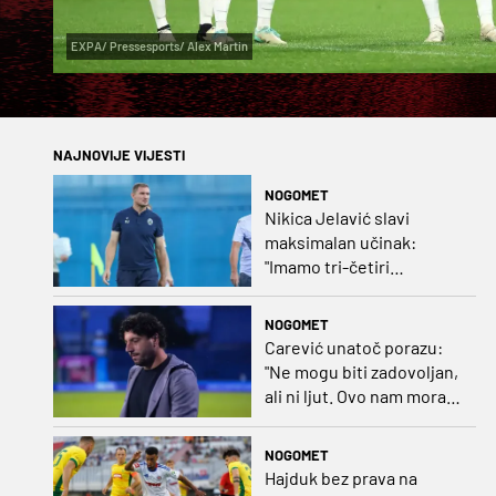
EXPA/ Pressesports/ Alex Martin
NAJNOVIJE VIJESTI
NOGOMET
Nikica Jelavić slavi
maksimalan učinak:
"Imamo tri-četiri
senatora koji vode naš
vrtić"
NOGOMET
Carević unatoč porazu:
"Ne mogu biti zadovoljan,
ali ni ljut. Ovo nam mora
biti putokaz"
NOGOMET
Hajduk bez prava na