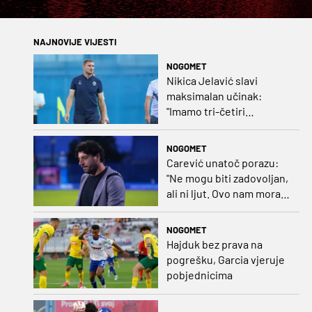
NAJNOVIJE VIJESTI
NOGOMET
Nikica Jelavić slavi
maksimalan učinak:
"Imamo tri-četiri
senatora koji vode naš
vrtić"
NOGOMET
Carević unatoč porazu:
"Ne mogu biti zadovoljan,
ali ni ljut. Ovo nam mora
biti putokaz"
NOGOMET
Hajduk bez prava na
pogrešku, Garcia vjeruje
pobjednicima