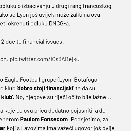
 odluku o izbacivanju u drugi rang francuskog
kako se Lyon još uvijek može žaliti na ovu
pjeti okrenuti odluku DNCG-a.
2 due to financial issues.
sion.
pic.twitter.com/ICs3ABejkJ
no Eagle Football grupe (Lyon, Botafogo,
o klub
'dobro stoji financijski'
te da su
 klub'.
No, njegove su riječi očito bile lažne...
a koje će ovu priču dodatno pojasniti, a do
 trenerom
Paulom Fonsecom
. Podsjetimo, za
ar
koji s Lavovima ima važeći ugovor još dvije