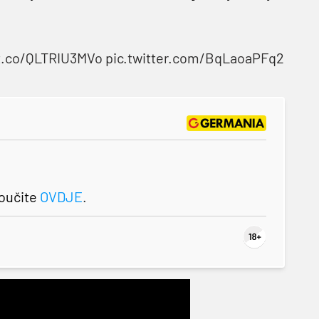
/t.co/QLTRIU3MVo
pic.twitter.com/BqLaoaPFq2
roučite
OVDJE
.