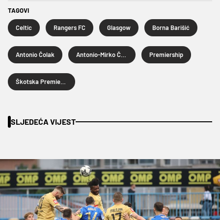
TAGOVI
Celtic
Rangers FC
Glasgow
Borna Barišić
Antonio Čolak
Antonio-Mirko Čolak
Premiership
Škotska Premier liga
SLJEDEĆA VIJEST