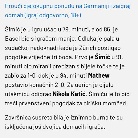
Prouči cjelokupnu ponudu na Germaniji i zaigraj
odmah (Igraj odgovorno, 18+)
Šimić je u igru ušao u 79. minuti, a od 86. je
Basel bio s igračem manje. Odluka je pala u
sudačkoj nadoknadi kada je Zürich postigao
pogotke vrijedne tri boda. Prvo je
Šimić
u 91.
minuti bio miran i precizan s bijele točke te je
zabio za 1-0, dok je u 94. minuti
Mathew
postavio konačnih 2-0. Za üerich je cijelu
utakmicu odigrao
Nikola Katić
. Šimiću je to bio
treći prvenstveni pogodak za cirišku momčad.
Završnica susreta bila je iznimno burna te su
isključena još dvojica domaćih igrača.