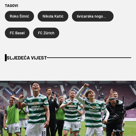
TAGOVI
Roko Šimić
Nikola Katić
švicarska nogometna liga
FC Basel
FC Zürich
SLJEDEĆA VIJEST