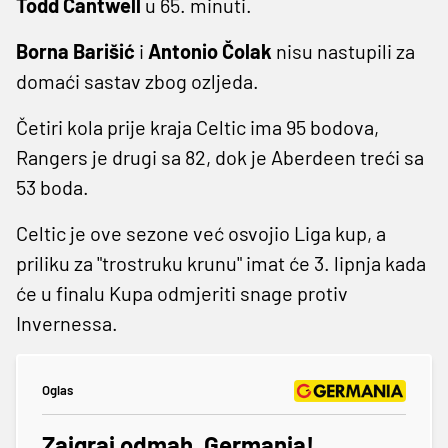
Todd Cantwell
u 65. minuti.
Borna Barišić
i
Antonio Čolak
nisu nastupili za
domaći sastav zbog ozljeda.
Četiri kola prije kraja Celtic ima 95 bodova,
Rangers je drugi sa 82, dok je Aberdeen treći sa
53 boda.
Celtic je ove sezone već osvojio Liga kup, a
priliku za "trostruku krunu" imat će 3. lipnja kada
će u finalu Kupa odmjeriti snage protiv
Invernessa.
Oglas
Zaigraj odmah, Germania!