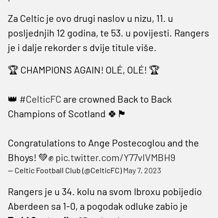
Za Celtic je ovo drugi naslov u nizu, 11. u
posljednjih 12 godina, te 53. u povijesti. Rangers
je i dalje rekorder s dvije titule više.
🏆 CHAMPIONS AGAIN! OLÉ, OLÉ! 🏆
👑
#CelticFC
are crowned Back to Back
Champions of Scotland 🍀🏴󠁧󠁢󠁳󠁣󠁴󠁿
Congratulations to Ange Postecoglou and the
Bhoys! 💚✊
pic.twitter.com/Y77vlVMBH9
— Celtic Football Club (@CelticFC)
May 7, 2023
Rangers je u 34. kolu na svom Ibroxu pobijedio
Aberdeen sa 1-0, a pogodak odluke zabio je