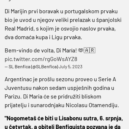
Di Marijin prvi boravak u portugalskom prvaku
bio je uvod u njegov veliki prelazak u španjolski
Real Madrid, s kojim je osvojio naslov prvaka,
dva domaća kupa i Ligu prvaka.
Bem-vindo de volta, Di María! 🫶🇦🇷
pic.twitter.com/rgGoWsAYZ8
— SL Benfica (@SLBenfica)
July 5, 2023
Argentinac je prošlu sezonu proveo u Serie A
Juventusu nakon sedam uspješnih godina u
Parizu. Di Maria će se pridružiti bliskom
prijatelju i sunarodnjaku Nicolasu Otamendiju.
"Nogometaš će biti u Lisabonu sutra, 6. srpnja,
u četvrtak, a obitelj Benfiquista pozvana je da