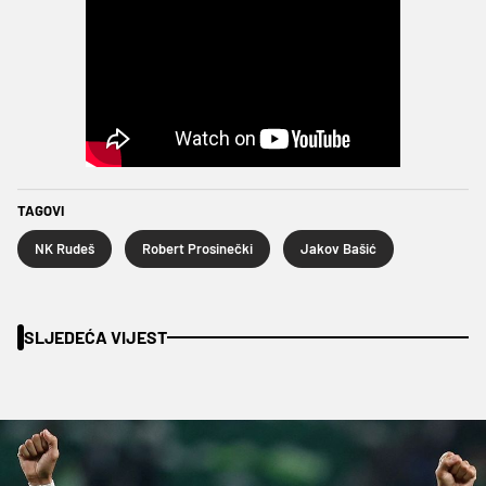
TAGOVI
NK Rudeš
Robert Prosinečki
Jakov Bašić
SLJEDEĆA VIJEST