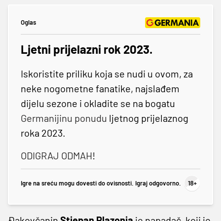
Oglas
Ljetni prijelazni rok 2023.
Iskoristite priliku koja se nudi u ovom, za
neke nogometne fanatike, najslađem
dijelu sezone i okladite se na bogatu
Germanijinu ponudu
ljetnog prijelaznog
roka 2023.
ODIGRAJ ODMAH
!
Igre na sreću mogu dovesti do ovisnosti. Igraj odgovorno.
Đakovčanin
Stjepan Plazonja
je napadač, koji je