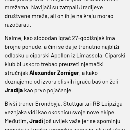
mrežama. Navijači su zatrpali Jradijeve
društvene mreže, ali on ih je na kraju morao
razočarati.
Naime, kao slobodan igrač 27-godišnjak ima
brojne ponude, a čini se da je trenutno najbliži
odlasku u ciparski Apollon iz Limassola. Ciparski
klub bi uskoro trebao preuzeti njemački
stručnjak
Alexander Zorniger
, a kako
doznajemo od izvora bliskih igraču baš on želi
Jradija
kao prvo pojačanje.
Bivši trener Brondbyja, Stuttgarta i RB Leipziga
veznjaka vidi kao okosnicu svoje nove ekipe.
Međutim,
Jradi
još uvijek važe jer se spominju
ponude iz Turske i arapskih zemalja, ali u slučaju