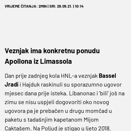
VRIJEME ČITANJA: 2MIN | SRI. 26.05.21. | 10:14
Veznjak ima konkretnu ponudu
Apollona iz Limassola
Dan prije zadnjeg kola HNL-a veznjak
Bassel
Jradi
i Hajduk raskinuli su sporazumno ugovor
mjesec dana prije isteka. Libanonac i 'bili' još na
zimu se nisu uspjeli dogovoriti oko novog
ugovora pa je prebačen u drugu momčad u
paketu s tadašnjim kapetanom Mijom
Caktašem. Na Poljud je stigao u ljeto 2018.