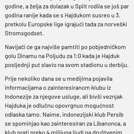
godine, a želja za dolazak u Split rodila se još par
godina ranije kada se s Hajdukom susreo u 3.
pretkolu Europske lige igrajući tada za norveški
Stromsgodset.
Navijači će ga najviše pamtiti po pobjedničkom
golu Dinamu na Poljudu za 1:0 kada je Hajduk
posljednji put slavio na svom stadionu u derbiju.
Prije nekoliko dana se u medijima pojavila
informacijama o zainteresiranom klubu iz
Indonezije za njegove usluge, ali bivši veznjak
Hajduka je odlučnu opovrgnuo mogućnost
odlaska tamo. Naime, indonezijski klub Persib
se spominjao kao zainteresiran za Libanonca, a
klub prati preko 4 milijuna ljudi na društvenim