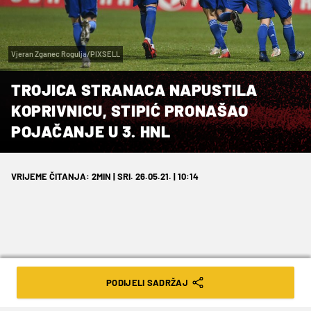
Vjeran Zganec Rogulja/PIXSELL
TROJICA STRANACA NAPUSTILA
KOPRIVNICU, STIPIĆ PRONAŠAO
POJAČANJE U 3. HNL
VRIJEME ČITANJA: 2MIN | SRI. 26.05.21. | 10:14
Ovo ljeto će biti jako zanimljivo za
PODIJELI SADRŽAJ
Farmaceute kojima je remont iznimno