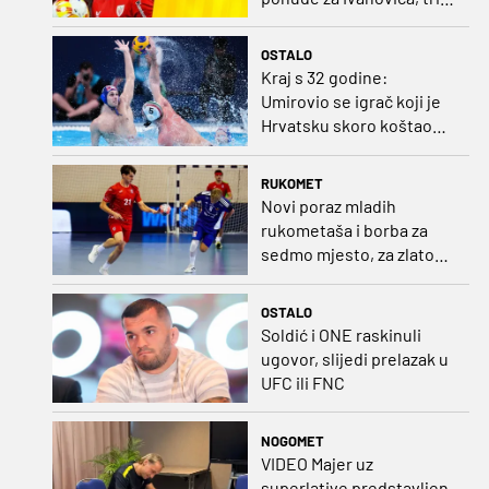
kluba u borbi za potpis
Šutala
OSTALO
Kraj s 32 godine:
Umirovio se igrač koji je
Hrvatsku skoro koštao
svjetskog zlata
RUKOMET
Novi poraz mladih
rukometaša i borba za
sedmo mjesto, za zlato
se bore Slovenci i
Nijemci
OSTALO
Soldić i ONE raskinuli
ugovor, slijedi prelazak u
UFC ili FNC
NOGOMET
VIDEO Majer uz
superlative predstavljen