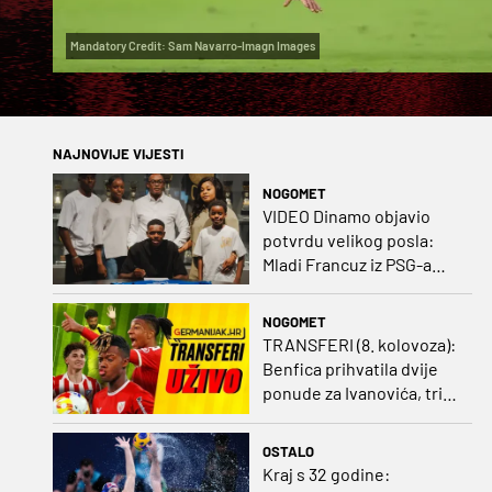
Mandatory Credit: Sam Navarro-Imagn Images
NAJNOVIJE VIJESTI
NOGOMET
VIDEO Dinamo objavio
potvrdu velikog posla:
Mladi Francuz iz PSG-a
zadužio dres Plavih!
NOGOMET
TRANSFERI (8. kolovoza):
Benfica prihvatila dvije
ponude za Ivanovića, tri
kluba u borbi za potpis
Šutala
OSTALO
Kraj s 32 godine: