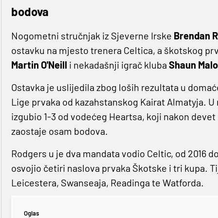
bodova
Nogometni stručnjak iz Sjeverne Irske
Brendan R
ostavku na mjesto trenera Celtica, a škotskog prv
Martin O'Neill
i nekadašnji igrač kluba
Shaun Mal
Ostavka je uslijedila zbog loših rezultata u doma
Lige prvaka od kazahstanskog Kairat Almatyja. U 
izgubio 1-3 od vodećeg Heartsa, koji nakon devet 
zaostaje osam bodova.
Rodgers u je dva mandata vodio Celtic, od 2016 do 
osvojio četiri naslova prvaka Škotske i tri kupa. Ti
Leicestera, Swanseaja, Readinga te Watforda.
Oglas