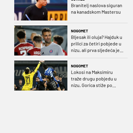
Branitelj naslova siguran
na kanadskom Mastersu
NOGOMET
Bljesak ili oluja? Hajduk u
prilici za četiri pobjede u
nizu, ali prva sljedeća je
najvažnija
NOGOMET
Lokosi na Maksimiru
traže drugu pobjedu u
nizu, Gorica stiže po
iskupljenje i bolje izdanje
nego na otvaranju