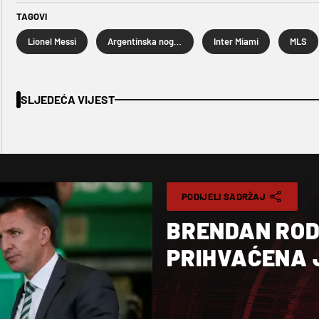
TAGOVI
Lionel Messi
Argentinska nogometna reprezentacija
Inter Miami
MLS
SLJEDEĆA VIJEST
PODIJELI SADRŽAJ
BRENDAN ROD
PRIHVAĆENA 