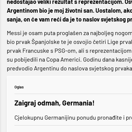
nedostajao veliki rezultat s reprezentacijom. Os
Argentinom bio je moj životni san. Uostalom, a
sanja, on će vam reći da je to naslov svjetskog p
Messi je osam puta proglašen za najboljeg nogom
bio prvak Španjolske te je osvojio četiri Lige prva
prvak Francuske s PSG-om, ali s reprezentacijom A
su pobijedili na Copa Americi. Godinu dana kasnije
predvodio Argentinu do naslova svjetskog prvaka
Oglas
Zaigraj odmah, Germania!
Cjelokupnu Germanijinu ponudu pronađite i p