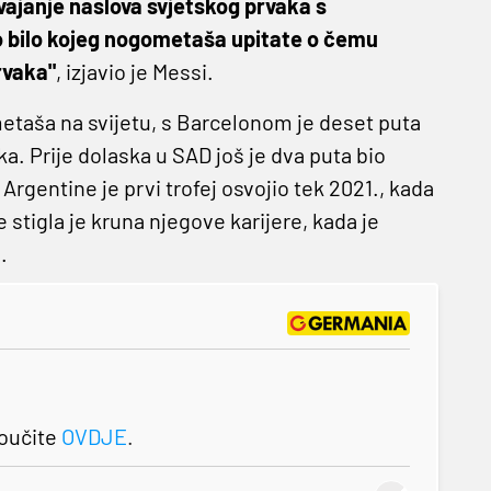
vajanje naslova svjetskog prvaka s
ko bilo kojeg nogometaša upitate o čemu
rvaka"
, izjavio je Messi.
etaša na svijetu, s Barcelonom je deset puta
ka. Prije dolaska u SAD još je dva puta bio
rgentine je prvi trofej osvojio tek 2021., kada
 stigla je kruna njegove karijere, kada je
.
roučite
OVDJE
.