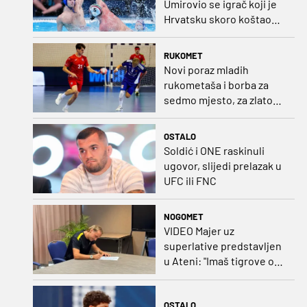
Umirovio se igrač koji je
Hrvatsku skoro koštao
svjetskog zlata
RUKOMET
Novi poraz mladih
rukometaša i borba za
sedmo mjesto, za zlato
se bore Slovenci i
Nijemci
OSTALO
Soldić i ONE raskinuli
ugovor, slijedi prelazak u
UFC ili FNC
NOGOMET
VIDEO Majer uz
superlative predstavljen
u Ateni: "Imaš tigrove oči,
vrlo si inteligentan"
OSTALO