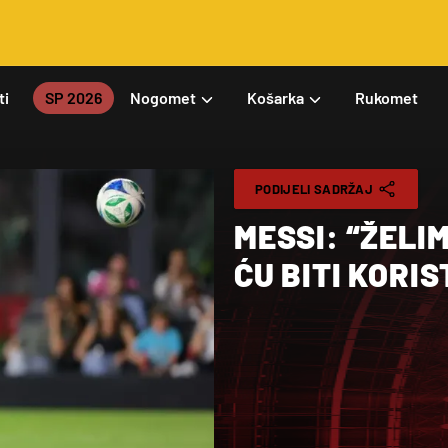
ti
SP 2026
Nogomet
Košarka
Rukomet
PODIJELI SADRŽAJ
MESSI: “ŽELIM
ĆU BITI KORI