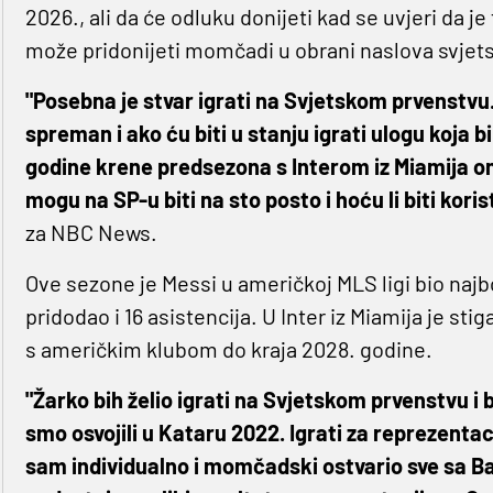
2026., ali da će odluku donijeti kad se uvjeri da 
može pridonijeti momčadi u obrani naslova svjet
"Posebna je stvar igrati na Svjetskom prvenstvu. 
spreman i ako ću biti u stanju igrati ulogu koja 
godine krene predsezona s Interom iz Miamija ond
mogu na SP-u biti na sto posto i hoću li biti koris
za NBC News.
Ove sezone je Messi u američkoj MLS ligi bio najbo
pridodao i 16 asistencija. U Inter iz Miamija je st
s američkim klubom do kraja 2028. godine.
"Žarko bih želio igrati na Svjetskom prvenstvu i 
smo osvojili u Kataru 2022. Igrati za reprezenta
sam individualno i momčadski ostvario sve sa Barc