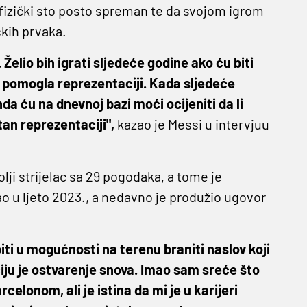
je fizički sto posto spreman te da svojom igrom
skih prvaka.
Želio bih igrati sljedeće godine ako ću biti
bi pomogla reprezentaciji. Kada sljedeće
a ću na dnevnoj bazi moći ocijeniti da li
tan reprezentaciji",
kazao je Messi u intervjuu
lji strijelac sa 29 pogodaka, a tome je
igao u ljeto 2023., a nedavno je produžio ugovor
biti u mogućnosti na terenu braniti naslov koji
ciju je ostvarenje snova. Imao sam sreće što
elonom, ali je istina da mi je u karijeri