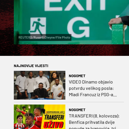
REUTERS/Russell Cheyne/File Photo
NAJNOVIJE VIJESTI
NOGOMET
VIDEO Dinamo objavio
potvrdu velikog posla:
Mladi Francuz iz PSG-a
zadužio dres Plavih!
NOGOMET
TRANSFERI (8. kolovoza):
Benfica prihvatila dvije
ponude za Ivanovića, tri