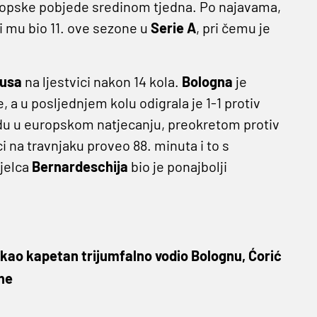
uropske pobjede sredinom tjedna. Po najavama,
bi mu bio 11. ove sezone u
Serie A
, pri čemu je
usa
na ljestvici nakon 14 kola.
Bologna
je
 a u posljednjem kolu odigrala je 1-1 protiv
edu u europskom natjecanju, preokretom protiv
ci na travnjaku proveo 88. minuta i to s
ijelca
Bernardeschija
bio je ponajbolji
kao kapetan trijumfalno vodio Bolognu, Ćorić
ne