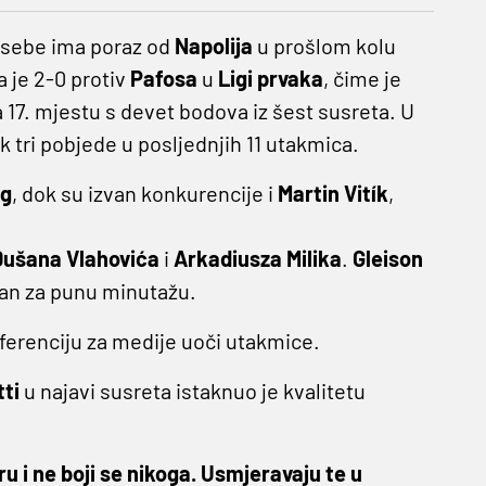
a sebe ima poraz od
Napolija
u prošlom kolu
 je 2-0 protiv
Pafosa
u
Ligi prvaka
, čime je
a 17. mjestu s devet bodova iz šest susreta. U
 tri pobjede u posljednjih 11 utakmica.
og
, dok su izvan konkurencije i
Martin Vitík
,
Dušana Vlahovića
i
Arkadiusza Milika
.
Gleison
eman za punu minutažu.
ferenciju za medije uoči utakmice.
ti
u najavi susreta istaknuo je kvalitetu
u i ne boji se nikoga. Usmjeravaju te u