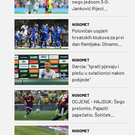
nego jednom 3-0:
Janković Rijeci
projektilom donio slavlje
protiv inferiornijeg
NOGOMET
protivnika
Polovičan uspjeh
hrvatskih klubova za prvi
dan Ramljaka: Dinamo
poražen od Juventusa,
Hajduk bolji od Bologne
NOGOMET
Garcia: "Igrači pjevaju i
plešu u svlačionici nakon
pobjede"
NOGOMET
OCJENE - HAJDUK: Šego
prelomio, Pajaziti
zapečatio, Šotiček
oduševio u predstavi
splitskih 'odlikaša'
NOGOMET