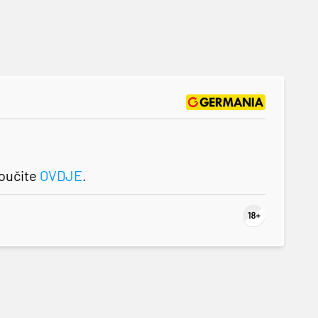
roučite
OVDJE
.