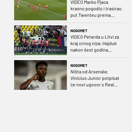
VIDEO Marko Pjaca
krasno pogodio i trasirao
put Twenteu prema
važnoj pobjedi
NOGOMET
VIDEO Petarda u Litvi za
kraj crnog niza: Hajduk
nakon šest godina
pobijedio na europskom
gostovanju
NOGOMET
Ništa od Arsenala:
Vinicius Junior potpisat
će novi ugovor s Real
Madridom