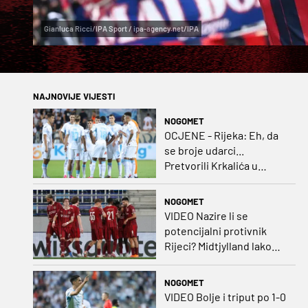
Gianluca Ricci/IPA Sport / ipa-agency.net/IPA
NAJNOVIJE VIJESTI
NOGOMET
OCJENE - Rijeka: Eh, da
se broje udarci...
Pretvorili Krkalića u
junaka, a izlet na uzvrat u
ozbiljan posao!
NOGOMET
VIDEO Nazire li se
potencijalni protivnik
Rijeci? Midtjylland lako
protiv Iraca za slavlje u
prvoj utakmici
NOGOMET
VIDEO Bolje i triput po 1-0