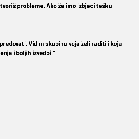
stvoriš probleme. Ako želimo izbjeći tešku
edovati. Vidim skupinu koja želi raditi i koja
nja i boljih izvedbi.“