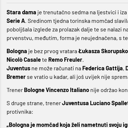
Stara dama
je trenutačno sedma na ljestvici i iz
Serie A
. Sredinom tjedna torinska momčad slavila
poboljšala izglede za prolazak dalje te se nalazi n
prvenstvu, međutim, forma je neujednačena, s tek
Bologna
je bez prvog vratara
Łukasza Skorupsk
Nicolò Casale
te
Remo Freuler
.
Juventus
ne može računati na
Federica Gattija
,
Bremer
se vratio u kadar, ali još uvijek nije spr
Trener
Bologne Vincenzo Italiano
nije održao kon
S druge strane, trener
Juventusa Luciano Spallet
protivnika:
„Bologna je momčad koja želi nametnuti svoju igr