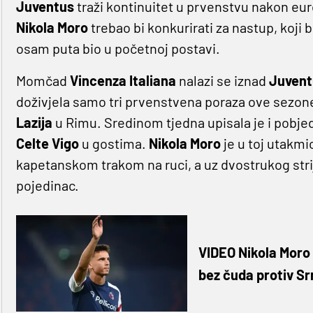
Juventus
traži kontinuitet u prvenstvu nakon e
Nikola Moro
trebao bi konkurirati za nastup, koji 
osam puta bio u početnoj postavi.
Momčad
Vincenza Italiana
nalazi se iznad
Juvent
doživjela samo tri prvenstvena poraza ove sezone,
Lazija
u Rimu. Sredinom tjedna upisala je i pobj
Celte Vigo
u gostima.
Nikola Moro
je u toj utakmi
kapetanskom trakom na ruci, a uz dvostrukog str
pojedinac.
VIDEO Nikola Moro 
bez čuda protiv Sr