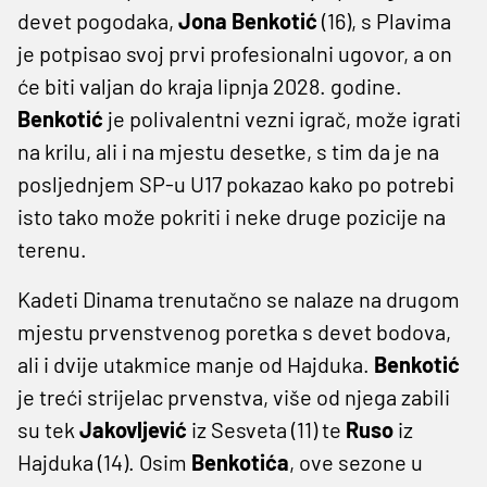
devet pogodaka,
Jona Benkotić
(16), s Plavima
je potpisao svoj prvi profesionalni ugovor, a on
će biti valjan do kraja lipnja 2028. godine.
Benkotić
je polivalentni vezni igrač, može igrati
na krilu, ali i na mjestu desetke, s tim da je na
posljednjem SP-u U17 pokazao kako po potrebi
isto tako može pokriti i neke druge pozicije na
terenu.
Kadeti Dinama trenutačno se nalaze na drugom
mjestu prvenstvenog poretka s devet bodova,
ali i dvije utakmice manje od Hajduka.
Benkotić
je treći strijelac prvenstva, više od njega zabili
su tek
Jakovljević
iz Sesveta (11) te
Ruso
iz
Hajduka (14). Osim
Benkotića
, ove sezone u