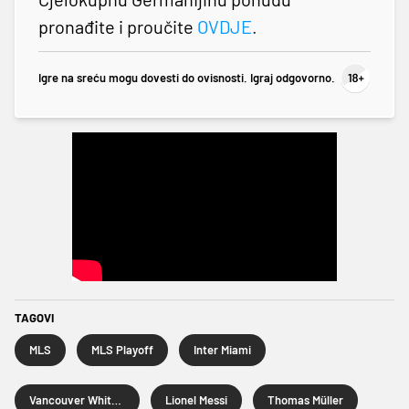
pronađite i proučite
OVDJE
.
Igre na sreću mogu dovesti do ovisnosti. Igraj odgovorno.
TAGOVI
MLS
MLS Playoff
Inter Miami
Vancouver Whitecaps
Lionel Messi
Thomas Müller