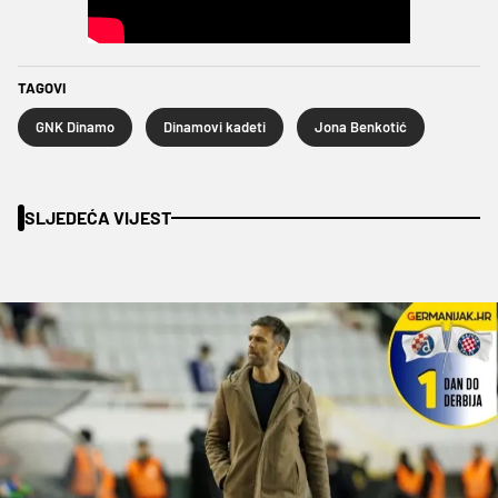
TAGOVI
GNK Dinamo
Dinamovi kadeti
Jona Benkotić
SLJEDEĆA VIJEST