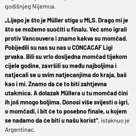
godišnjeg Nijemca.
„L
ijepo je što je Müller stiga u MLS. Drago mi je
što se možemo suočiti u finalu.
Već smo igrali
protiv Vancouvera i znamo kakva su momčad.
Pobijedili su nas su nas u CONCACAF Ligi
prvaka. Bili su vrlo dosljedna momčad tijekom
cijele godine, završili su među najboljima i
natjecali se u svim natjecanjima do kraja, baš
kao i mi. Znamo da će to biti zahtjevna
utakmica. A dolazak Müllera u tu momčad čini
ih još mnogo boljima. Donosi više svijesti o igri,
o momčadi, i bit će to posebno finale, u kojem
se nadamo da će biti u našu korist“
, istaknuo je
Argentinac.