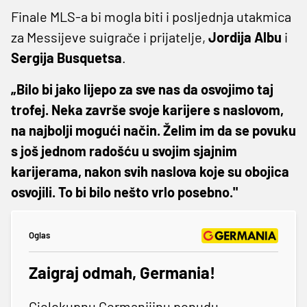
Finale MLS-a bi mogla biti i posljednja utakmica
za Messijeve suigrače i prijatelje,
Jordija Albu
i
Sergija Busquetsa
.
„Bilo bi jako lijepo za sve nas da osvojimo taj
trofej. Neka završe svoje karijere s naslovom,
na najbolji mogući način. Želim im da se povuku
s još jednom radošću u svojim sjajnim
karijerama, nakon svih naslova koje su obojica
osvojili. To bi bilo nešto vrlo posebno."
Oglas
Zaigraj odmah, Germania!
Cjelokupnu Germanijinu ponudu