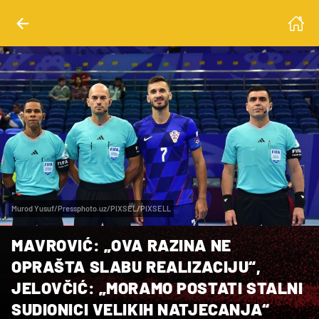
Murod Yusuf/Pressphoto.uz/PIXSEL/PIXSELL
MAVROVIĆ: „OVA RAZINA NE
OPRAŠTA SLABU REALIZACIJU“,
JELOVČIĆ: „MORAMO POSTATI STALNI
SUDIONICI VELIKIH NATJECANJA“