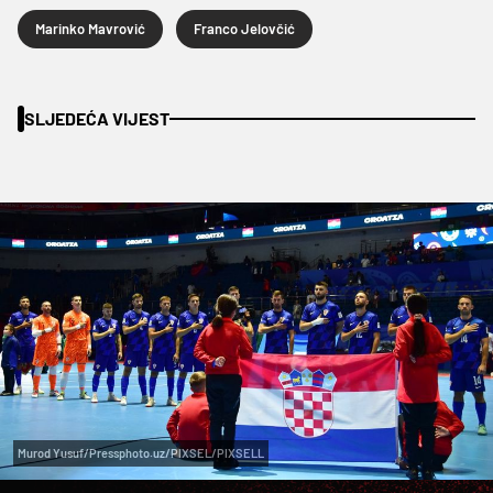
Marinko Mavrović
Franco Jelovčić
SLJEDEĆA VIJEST
Murod Yusuf/Pressphoto.uz/PIXSEL/PIXSELL