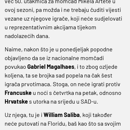
već 50. utakmica za momčad Mikela Artete u
ovoj sezoni, pa možda i ne trebaju čuditi vijesti
vezane uz njegove igrače, koji neće sudjelovati
u reprezentativnim akcijama tijekom
nadolazećih dana.
Naime, nakon što je u ponedjeljak popodne
objavljeno da se iz nacionalne momčadi
povukao
Gabriel Magalhaes
, i to zbog ozljede
koljena, ta se brojka sad popela na čak šest
igrača prvotimaca. Stoga, on neće igrati protiv
Francuske
u noći s četvrtka na petak, odnosno
Hrvatske
s utorka na srijedu u SAD-u.
Uz njega, tu je i
William Saliba
, koji također
neće putovati na Floridu, baš kao što sa svojim