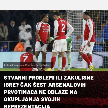
Action Images via Reuters/Peter Cziborra
STVARNI PROBLEMI ILI ZAKULISNE
IGRE? ČAK ŠEST ARSENALOVIH
PRVOTIMACA NE ODLAZE NA
OKUPLJANJA SVOJIH
REPREZENTACIJA