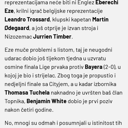
reprezentacijama neće biti ni Englez
Eberechi
Eze
, krilni igrač belgijske reprezentacije
Leandro Trossard
, klupski kapetan
Martin
Ødegaard
, a još otprije je izvan stroja i
Nizozemac
Jurrien Timber
.
Eze muče problemi s listom, taj je neugodni
udarac dobio još tijekom tjedna u uzvratu
osmine finala Lige prvaka protiv
Bayera
(2-0), u
kojoj je bio i strijelac. Zbog toga je propustio i
nedjeljni finale sa Cityjem, a u kadar izbornika
Thomasa Tuchela
naknadno je uvršten baš član
Topnika,
Benjamin White
dobio je prvi poziv
nakon četiri godine.
No, mnogi su odmah i posumnjali u istinitost tih