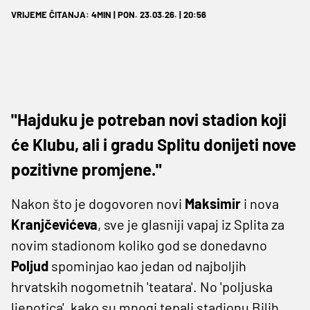
VRIJEME ČITANJA: 4MIN | PON. 23.03.26. | 20:56
"Hajduku je potreban novi stadion koji
će Klubu, ali i gradu Splitu donijeti nove
pozitivne promjene."
Nakon što je dogovoren novi
Maksimir
i nova
Kranjčevićeva
, sve je glasniji vapaj iz Splita za
novim stadionom koliko god se donedavno
Poljud
spominjao kao jedan od najboljih
hrvatskih nogometnih 'teatara'. No 'poljuska
ljepotica', kako su mnogi tepali stadionu Bilih,