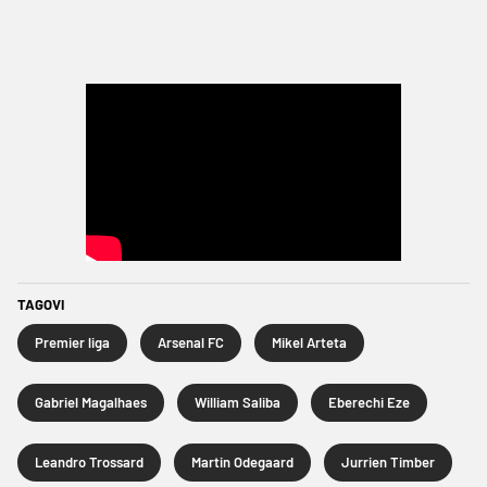
TAGOVI
Premier liga
Arsenal FC
Mikel Arteta
Gabriel Magalhaes
William Saliba
Eberechi Eze
Leandro Trossard
Martin Odegaard
Jurrien Timber