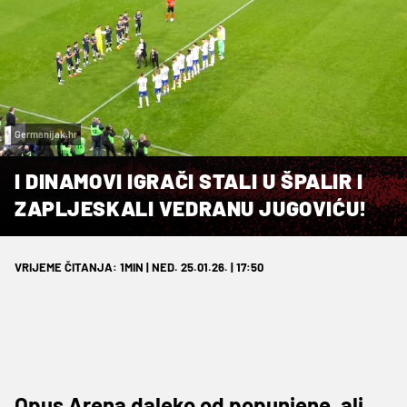
Germanijak.hr
I DINAMOVI IGRAČI STALI U ŠPALIR I
ZAPLJESKALI VEDRANU JUGOVIĆU!
VRIJEME ČITANJA: 1MIN | NED. 25.01.26. | 17:50
Opus Arena daleko od popunjene, ali