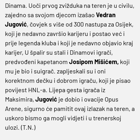
Dinama. Uoči prvog zvižduka na teren je u civilu,
zajedno sa svojom djecom izašao
Vedran
Jugović
, čovjek s više od 300 nastupa za Osijek,
koji je nedavno završio karijeru i postao već i
prije legenda kluba i koji je nedavno objavio kraj
karijer, U špalir su stali i Dinamovi igrači,
predvođeni kapetanom
Josipom Mišićem,
koji
mu je bio i suigrač. zapljeskali su i oni
korektnom dečku i dobrom igraču, koji je pisao
povijest HNL-a. Lijepa gesta igrača iz
Maksimira,
Jugović
je dobio i ovacije Opus
Arene, sigurno će pamitit ovaj izlazak na teren, a
uskoro bismo ga mogli vidjeti i u trenerskoj
ulozi. (T.N.)