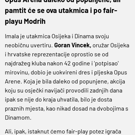
pamtit će se ova utakmica i po fair-
playu Modrih
Imala je utakmica Osijeka i Dinama svoju
neobičnu uvertiru.
Goran Vincek,
oružar Osijeka
i hrvatske reprezentacije oprostio se od
najdražeg kluba nakon 42 godine i 'potpisao'
mirovinu, dobio je uokvireni dres i pljeska Opus
Arene. Koja je bila daleko od popunjene, akcija
koju su osječki navijači provodili zadnjih dana
ipak se nije do kraja uhvatila, bilo je dosta
praznih mjesta, kao nikad dosad na dvobojima s
Dinamom.
Ali, ipak, istaknut ćemo fair-play potez igrača