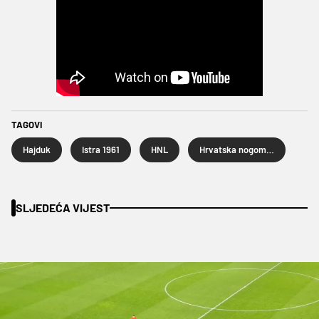
TAGOVI
Hajduk
Istra 1961
HNL
Hrvatska nogometna liga
SLJEDEĆA VIJEST