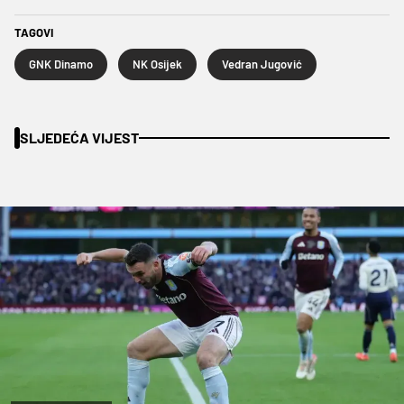
TAGOVI
GNK Dinamo
NK Osijek
Vedran Jugović
SLJEDEĆA VIJEST