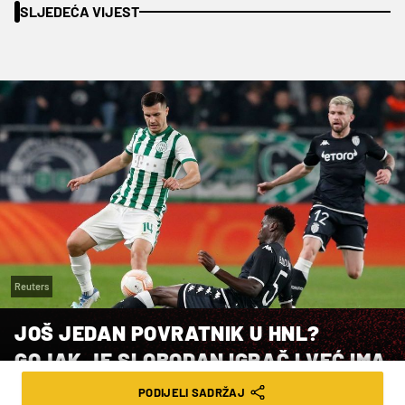
SLJEDEĆA VIJEST
Reuters
JOŠ JEDAN POVRATNIK U HNL?
GOJAK JE SLOBODAN IGRAČ I VEĆ IMA
PONUDE NEKOLIKO HRVATSKIH
PODIJELI SADRŽAJ