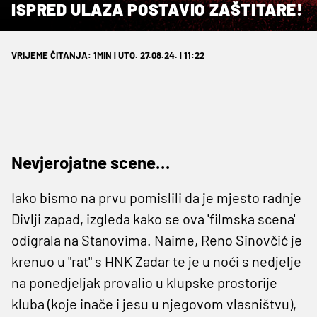
ISPRED ULAZA POSTAVIO ZAŠTITARE!
VRIJEME ČITANJA: 1MIN | UTO. 27.08.24. | 11:22
Nevjerojatne scene…
Iako bismo na prvu pomislili da je mjesto radnje
Divlji zapad, izgleda kako se ova 'filmska scena'
odigrala na Stanovima. Naime, Reno Sinovčić je
krenuo u "rat" s HNK Zadar te je u noći s nedjelje
na ponedjeljak provalio u klupske prostorije
kluba (koje inače i jesu u njegovom vlasništvu),