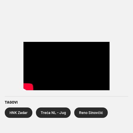
TAGOVI
HNK Zadar
Treća NL - Jug
Reno Sinovčić