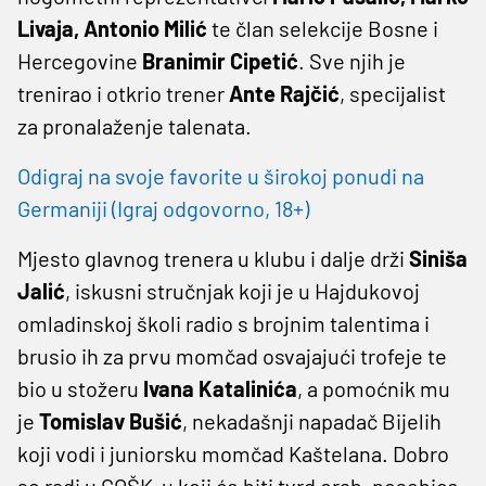
Livaja, Antonio Milić
te član selekcije Bosne i
Hercegovine
Branimir Cipetić
. Sve njih je
trenirao i otkrio trener
Ante Rajčić
, specijalist
za pronalaženje talenata.
Odigraj na svoje favorite u širokoj ponudi na
Germaniji (Igraj odgovorno, 18+)
Mjesto glavnog trenera u klubu i dalje drži
Siniša
Jalić
, iskusni stručnjak koji je u Hajdukovoj
omladinskoj školi radio s brojnim talentima i
brusio ih za prvu momčad osvajajući trofeje te
bio u stožeru
Ivana Katalinića
, a pomoćnik mu
je
Tomislav Bušić
, nekadašnji napadač Bijelih
koji vodi i juniorsku momčad Kaštelana. Dobro
se radi u GOŠK-u koji će biti tvrd orah, posebice