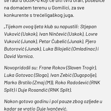
na domaćem terenu u Gomilici, za sve
konkurente s trećeligaškog juga.
„Tijekom ovog ljeta klub su napustili: Stjepan
Vuković (Uskok), Ivan Ninčević (Uskok), Lovre
Vuković (Junak), Petar Ćubelić (Junak), Pjero
Butorović (Junak), Luka Bilojelić (Omladinac) i
David Varnica.
Novopridošli su: Frane Rokov (Slaven Trogir),
Luka Gotovac (Sloga), Ivan Zebić (Dugopolje),
Marko Brstilo (Zmaj (M)), Roko Radošević (RNK
Split) i Duje Rosandić (RNK Split).
Nakon gotovo godinu i pol pauze zbog ozljede u
kadar se vratio Duje Ivančević.