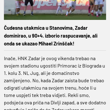
Čudesna utakmica u Stanovima, Zadar
dominirao, u 90+4. izborio raspucavanje, ali
onda se ukazao Mihael Zrinščak!
Inače, HNK Zadar je ovog vikenda trebao na
svojem stadionu ugostiti Primorac iz Biograda u
1. kolu 3. NL Jug, ali je domaćinstvo
zamijenjeno. No, kada Zadar zaista bude trebao
odigrati utakmicu na svojem trenu, hoće li u
tome uspjeti tek treba vidjeti. Rekli smo,
podsjeća ova priča na Divlji zapad, a sve dodatno
potvrđuje i priča da će Zadar uskoro morati