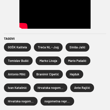
TAGOVI
GOŠK Kaštela
Treća NL - Jug
Siniša Jalić
Tomislav Bušić
Marko Livaja
Mario Pašalić
Antonio Milić
Branimir Cipetić
Hajduk
Ivan Katalinić
Hrvatska nogometna liga
Ante Rajčić
Hrvatska nogometna reprezentacija
nogometna reprezentacija Bosne i Hercegovine