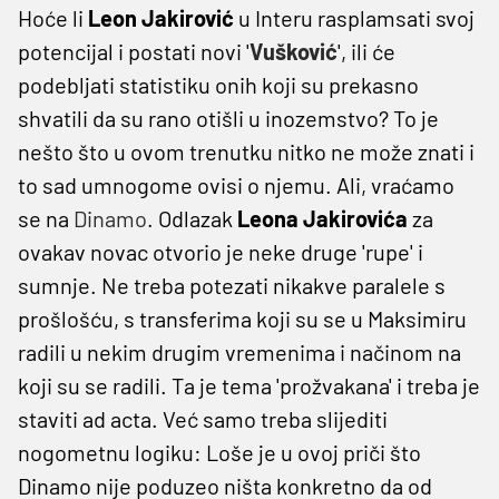
Hoće li
Leon Jakirović
u Interu rasplamsati svoj
potencijal i postati novi '
Vušković
', ili će
podebljati statistiku onih koji su prekasno
shvatili da su rano otišli u inozemstvo? To je
nešto što u ovom trenutku nitko ne može znati i
to sad umnogome ovisi o njemu. Ali, vraćamo
se na
Dinamo
. Odlazak
Leona Jakirovića
za
ovakav novac otvorio je neke druge 'rupe' i
sumnje. Ne treba potezati nikakve paralele s
prošlošću, s transferima koji su se u Maksimiru
radili u nekim drugim vremenima i načinom na
koji su se radili. Ta je tema 'prožvakana' i treba je
staviti ad acta. Već samo treba slijediti
nogometnu logiku: Loše je u ovoj priči što
Dinamo nije poduzeo ništa konkretno da od