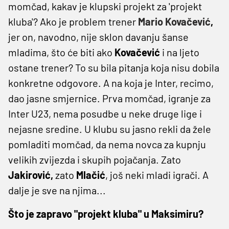
momčad, kakav je klupski projekt za 'projekt
kluba'? Ako je problem trener
Mario Kovačević
,
jer on, navodno, nije sklon davanju šanse
mladima, što će biti ako
Kovačević
i na ljeto
ostane trener? To su bila pitanja koja nisu dobila
konkretne odgovore. A na koja je Inter, recimo,
dao jasne smjernice. Prva momčad, igranje za
Inter U23, nema posudbe u neke druge lige i
nejasne sredine. U klubu su jasno rekli da žele
pomladiti momčad, da nema novca za kupnju
velikih zvijezda i skupih pojačanja. Zato
Jakirović,
zato
Mlačić
, još neki mladi igrači. A
dalje je sve na njima...
Što je zapravo "projekt kluba" u Maksimiru?