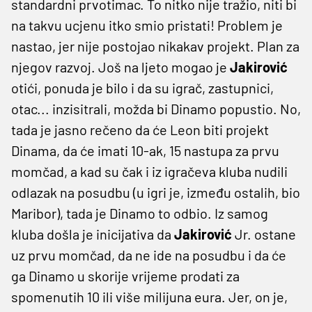
standardni prvotimac. To nitko nije tražio, niti bi
na takvu ucjenu itko smio pristati! Problem je
nastao, jer nije postojao nikakav projekt. Plan za
njegov razvoj. Još na ljeto mogao je
Jakirović
otići, ponuda je bilo i da su igrač, zastupnici,
otac... inzisitrali, možda bi Dinamo popustio. No,
tada je jasno rečeno da će Leon biti projekt
Dinama, da će imati 10-ak, 15 nastupa za prvu
momčad, a kad su čak i iz igračeva kluba nudili
odlazak na posudbu (u igri je, između ostalih, bio
Maribor), tada je Dinamo to odbio. Iz samog
kluba došla je inicijativa da
Jakirović
Jr. ostane
uz prvu momčad, da ne ide na posudbu i da će
ga Dinamo u skorije vrijeme prodati za
spomenutih 10 ili više milijuna eura. Jer, on je,