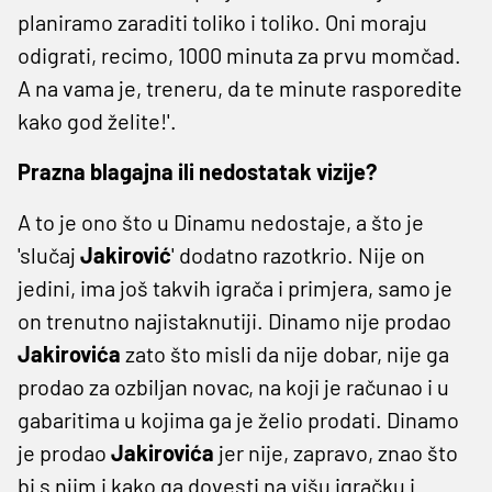
planiramo zaraditi toliko i toliko. Oni moraju
odigrati, recimo, 1000 minuta za prvu momčad.
A na vama je, treneru, da te minute rasporedite
kako god želite!'.
Prazna blagajna ili nedostatak vizije?
A to je ono što u Dinamu nedostaje, a što je
'slučaj
Jakirović
' dodatno razotkrio. Nije on
jedini, ima još takvih igrača i primjera, samo je
on trenutno najistaknutiji. Dinamo nije prodao
Jakirovića
zato što misli da nije dobar, nije ga
prodao za ozbiljan novac, na koji je računao i u
gabaritima u kojima ga je želio prodati. Dinamo
je prodao
Jakirovića
jer nije, zapravo, znao što
bi s njim i kako ga dovesti na višu igračku i