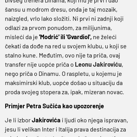
šansu u modrom dresu, onda je taj mozaik,
naizgled, vrlo lako složiti. Ni prvi ni zadnji koji
odlazi za prvom ponudom, za milijunima,
misleći da je
'Modrić' ili 'Gvardiol',
ne želeći
čekati da dođe na red u svojem klubu, u koji se
stalno kune. Međutim, ovo nije ta priča, ovaj
transfer nije uopće priča o
Leonu Jakiroviću
,
nego priča o Dinamu. O raspletu, u kojemu je
maksimirski klub, uopće došao u situaciju da
proda svojeg stopera za, ipak, mizeran novac.
Primjer Petra Sučića kao upozorenje
Je li izbor
Jakirovića
i ljudi oko njega ispravan,
jesu li velikan Inter i Italija prava destinacija za