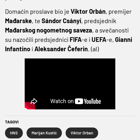
Domaćin proslave bio je
Viktor
Orbán
, premijer
Mađarske
, te
Sándor
Csányi
, predsjednik
Mađarskog
nogometnog
saveza
, a svečanosti
su nazočili predsjednici
FIFA
-e i
UEFA
-e,
Gianni
Infantino
i
Aleksander
Čeferin
. (al)
TAGOVI
HNS
Marijan Kustić
Viktor Orban