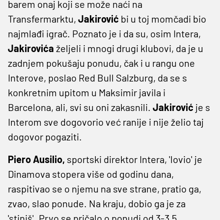
barem onaj koji se može naći na
Transfermarktu,
Jakirović
bi u toj momčadi bio
najmlađi igrač. Poznato je i da su, osim Intera,
Jakirovića
željeli i mnogi drugi klubovi, da je u
zadnjem pokušaju ponudu, čak i u rangu one
Interove, poslao Red Bull Salzburg, da se s
konkretnim upitom u Maksimir javila i
Barcelona, ali, svi su oni zakasnili.
Jakirović
je s
Interom sve dogovorio već ranije i nije želio taj
dogovor pogaziti.
Piero Ausilio,
sportski direktor Intera, 'lovio' je
Dinamova stopera više od godinu dana,
raspitivao se o njemu na sve strane, pratio ga,
zvao, slao ponude. Na kraju, dobio ga je za
'stiniš'. Prvo se pričalo o ponudi od 3-3,5