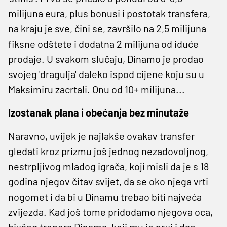
milijuna eura, plus bonusi i postotak transfera,
na kraju je sve, čini se, završilo na 2,5 milijuna
fiksne odštete i dodatna 2 milijuna od iduće
prodaje. U svakom slučaju, Dinamo je prodao
svojeg 'dragulja' daleko ispod cijene koju su u
Maksimiru zacrtali. Onu od 10+ milijuna...
Izostanak plana i obećanja bez minutaže
Naravno, uvijek je najlakše ovakav transfer
gledati kroz prizmu još jednog nezadovoljnog,
nestrpljivog mladog igrača, koji misli da je s 18
godina njegov čitav svijet, da se oko njega vrti
nogomet i da bi u Dinamu trebao biti najveća
zvijezda. Kad još tome pridodamo njegova oca,
bivšeg trenera Dinama, koji mu je prvi i dao