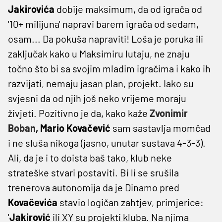
Jakirovića
dobije maksimum, da od igrača od
'10+ milijuna' napravi barem igrača od sedam,
osam... Da pokuša napraviti! Loša je poruka ili
zaključak kako u Maksimiru lutaju, ne znaju
točno što bi sa svojim mladim igračima i kako ih
razvijati, nemaju jasan plan, projekt. Iako su
svjesni da od njih još neko vrijeme moraju
živjeti. Pozitivno je da, kako kaže
Zvonimir
Boban
, Mario Kovačević
sam sastavlja momčad
i ne sluša nikoga (jasno, unutar sustava 4-3-3).
Ali, da je i to doista baš tako, klub neke
strateške stvari postaviti. Bi li se srušila
trenerova autonomija da je Dinamo pred
Kovačevića
stavio logičan zahtjev, primjerice:
'
Jakirović
ili XY su projekti kluba. Na njima