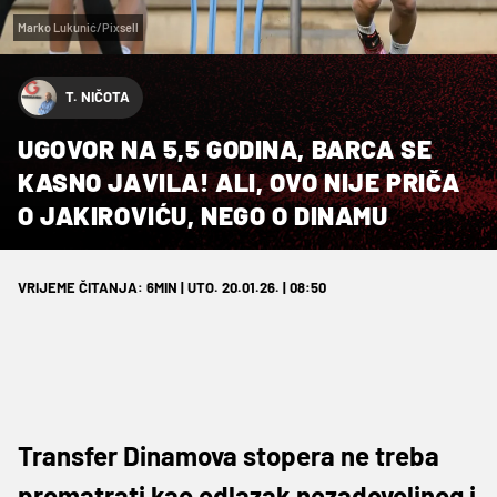
Marko Lukunić/Pixsell
T. NIČOTA
UGOVOR NA 5,5 GODINA, BARCA SE
KASNO JAVILA! ALI, OVO NIJE PRIČA
O JAKIROVIĆU, NEGO O DINAMU
VRIJEME ČITANJA: 6MIN | UTO. 20.01.26. | 08:50
Transfer Dinamova stopera ne treba
promatrati kao odlazak nezadovoljnog i