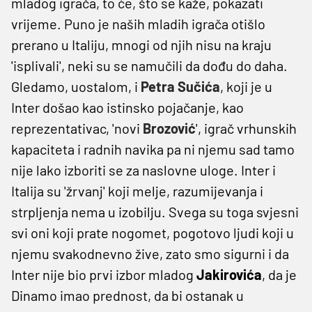
mladog igrača, to će, što se kaže, pokazati
vrijeme. Puno je naših mladih igrača otišlo
prerano u Italiju, mnogi od njih nisu na kraju
'isplivali', neki su se namučili da dođu do daha.
Gledamo, uostalom, i
Petra Sučića
, koji je u
Inter došao kao istinsko pojačanje, kao
reprezentativac, 'novi
Brozović
', igrač vrhunskih
kapaciteta i radnih navika pa ni njemu sad tamo
nije lako izboriti se za naslovne uloge. Inter i
Italija su 'žrvanj' koji melje, razumijevanja i
strpljenja nema u izobilju. Svega su toga svjesni
svi oni koji prate nogomet, pogotovo ljudi koji u
njemu svakodnevno žive, zato smo sigurni i da
Inter nije bio prvi izbor mladog
Jakirovića
, da je
Dinamo imao prednost, da bi ostanak u