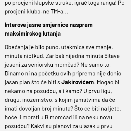
po procjeni klupske struke, igrač toga ranga! Po
procjeni kluba, ne TM-a...
Interove jasne smjernice naspram
maksimirskog lutanja
Obećanja je bilo puno, utakmica sve manje,
minuta niotkud. Zar baš nijedna minuta čitave
jeseni za seniorsku momčad? Ne samo to,
Dinamo ni na početku ovih priprema nije donio
jasan plan što će biti s
Jakirovićem
. Mogao bi
nekamo na posudbu, ali kamo? U prvu ligu,
drugu, inozemstvo, s kojim jamstvima da će
imati dovoljan broj minuta? Što će biti na ljeto,
hoće li morati u B momčad ili na neku novu
posudbu? Kakvi su planovi za ulazak u prvu