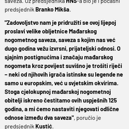
saveza. Uz predsjednika
HNS
-a bio je i počasni
predsjednik
Branko
Mikša
.
"Zadovoljstvo nam je pridružiti se ovoj lijepoj
proslavi velike obljetnice Mađarskog
nogometnog saveza, saveza s kojim nas već
dugo godina vežu izvrsni, prijateljski odnosi. O
sjajnim postignućima i značaju mađarskog
nogometa kroz povijest suvišno je trošiti riječi
– neki od njihovih igrača istinske su legende ne
samo u europskim, već u svjetskim okvirima.
Stoga cjelokupnoj mađarskoj nogometnoj
obitelji iskreno čestitamo ovih uspješnih 125
godina, a mi ćemo nastaviti njegovati odlične
odnose između dva saveza"
, poručio je
predsjednik
Kustić
.