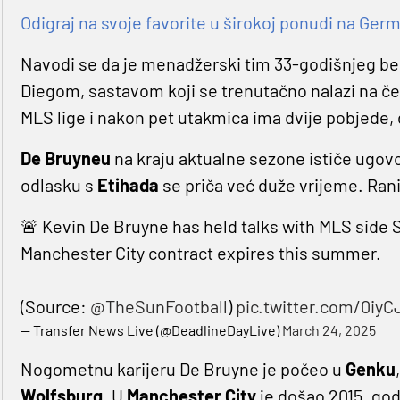
Odigraj na svoje favorite u širokoj ponudi na Germa
Navodi se da je menadžerski tim 33-godišnjeg be
Diegom, sastavom koji se trenutačno nalazi na č
MLS lige i nakon pet utakmica ima dvije pobjede, 
De Bruyneu
na kraju aktualne sezone ističe ugov
odlasku s
Etihada
se priča već duže vrijeme. Rani
🚨 Kevin De Bruyne has held talks with MLS side S
Manchester City contract expires this summer.
(Source:
@TheSunFootball
)
pic.twitter.com/0iy
— Transfer News Live (@DeadlineDayLive)
March 24, 2025
Nogometnu karijeru De Bruyne je počeo u
Genku
Wolfsburg
. U
Manchester City
je došao 2015. godi