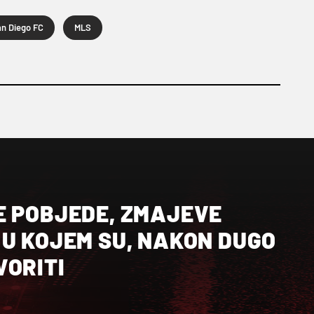
n Diego FC
MLS
E POBJEDE, ZMAJEVE
 U KOJEM SU, NAKON DUGO
VORITI