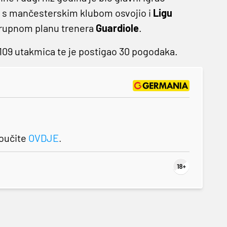
e s mančesterskim klubom osvojio i
Ligu
 krupnom planu trenera
Guardiole
.
 109 utakmica te je postigao 30 pogodaka.
roučite
OVDJE
.