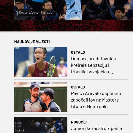
Reuters/Jason Cairnduff
NAJNOVIJE VIJESTI
OSTALO
Domaća predstavnica
kreirala senzaciju i
izbacila osvajačicu
Roland Garrosa
OSTALO
Pavić i Arevalo uspješno
započeli lov na Masters
titulu u Montrealu
NOGOMET
Juniori koračali stopama