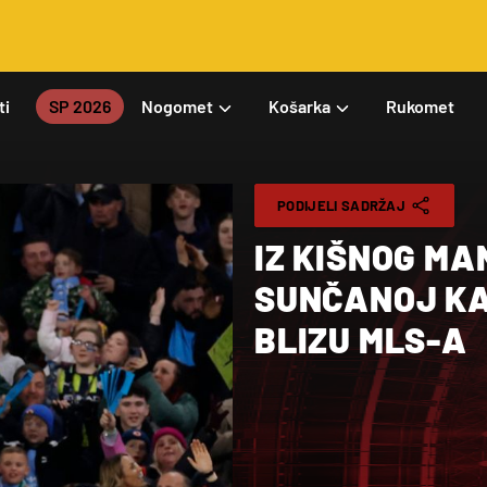
ti
SP 2026
Nogomet
Košarka
Rukomet
PODIJELI SADRŽAJ
IZ KIŠNOG M
SUNČANOJ KA
BLIZU MLS-A