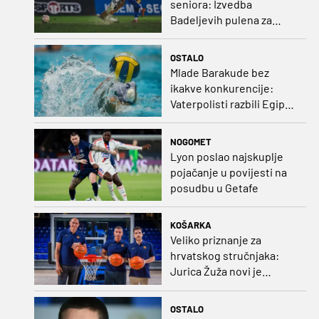
seniora: Izvedba
Badeljevih pulena za
čistu peticu protiv
Bruggea!
OSTALO
Mlade Barakude bez
ikakve konkurencije:
Vaterpolisti razbili Egipat
za polufinale SP-a!
NOGOMET
Lyon poslao najskuplje
pojačanje u povijesti na
posudbu u Getafe
KOŠARKA
Veliko priznanje za
hrvatskog stručnjaka:
Jurica Žuža novi je
pomoćni trener
Barcelone!
OSTALO