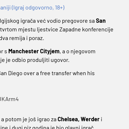
niji (Igraj odgovorno, 18+)
lgijskog igrača već vodio pregovore sa
San
etvrtom mjestu ljestvice Zapadne konferencije
dva remija i poraz.
or s
Manchester Cityjem
, a o njegovom
je je odbio produljiti ugovor.
an Diego over a free transfer when his
CJKArm4
, a potom je još igrao za
Chelsea, Werder
i
ne i dugi niz godina je bio glavni igrač