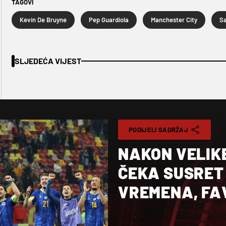
TAGOVI
Kevin De Bruyne
Pep Guardiola
Manchester City
Sa
SLJEDEĆA VIJEST
PODIJELI SADRŽAJ
NAKON VELIK
ČEKA SUSRET
VREMENA, FA