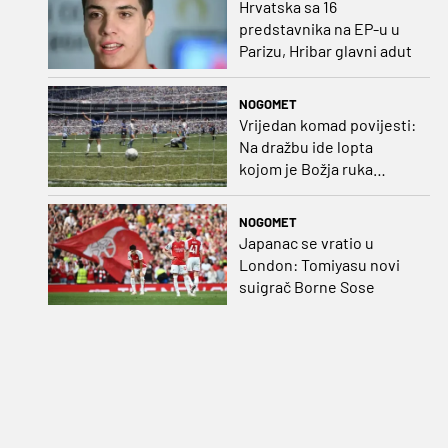
Hrvatska sa 16
predstavnika na EP-u u
Parizu, Hribar glavni adut
NOGOMET
Vrijedan komad povijesti:
Na dražbu ide lopta
kojom je Božja ruka
postigla gol
NOGOMET
Japanac se vratio u
London: Tomiyasu novi
suigrač Borne Sose