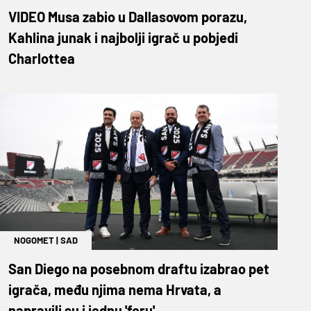
VIDEO Musa zabio u Dallasovom porazu,
Kahlina junak i najbolji igrač u pobjedi
Charlottea
NOGOMET
|
SAD
San Diego na posebnom draftu izabrao pet
igrača, među njima nema Hrvata, a
napravili su i jednu 'foru'