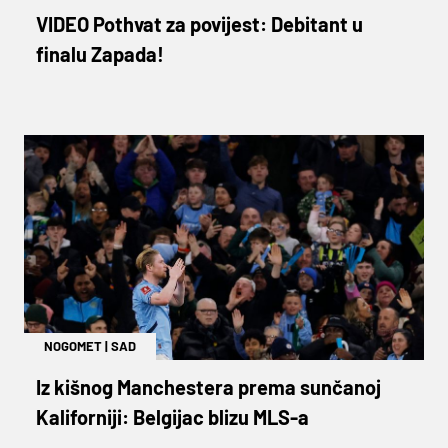
VIDEO Pothvat za povijest: Debitant u
finalu Zapada!
NOGOMET
|
SAD
Iz kišnog Manchestera prema sunčanoj
Kaliforniji: Belgijac blizu MLS-a