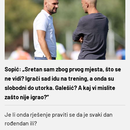
Sopić: „Sretan sam zbog prvog mjesta, što se
ne vidi? Igrači sad idu na trening, a onda su
slobodni do utorka. Galešić? A kaj vi mislite
zašto nije igrao?“
Je li onda rješenje praviti se da je svaki dan
rođendan ili?