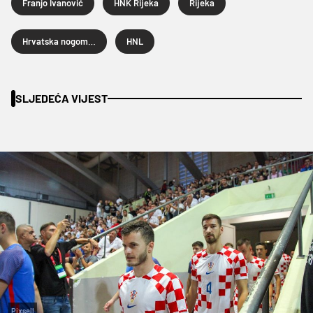
Franjo Ivanović
HNK Rijeka
Rijeka
Hrvatska nogometna liga
HNL
SLJEDEĆA VIJEST
Pixsell