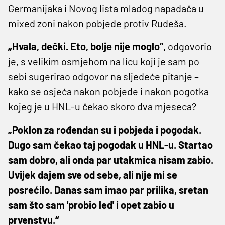
Germanijaka i Novog lista mladog napadača u
mixed zoni nakon pobjede protiv Rudeša.
„Hvala, dečki. Eto, bolje nije moglo“,
odgovorio
je, s velikim osmjehom na licu koji je sam po
sebi sugerirao odgovor na sljedeće pitanje –
kako se osjeća nakon pobjede i nakon pogotka
kojeg je u HNL-u čekao skoro dva mjeseca?
„Poklon za rođendan su i pobjeda i pogodak.
Dugo sam čekao taj pogodak u HNL-u. Startao
sam dobro, ali onda par utakmica nisam zabio.
Uvijek dajem sve od sebe, ali nije mi se
posrećilo. Danas sam imao par prilika, sretan
sam što sam 'probio led' i opet zabio u
prvenstvu.“