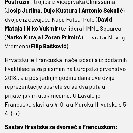
Postružin
), trojica iz viceprvaka Olmissuma
(
Josip Jurlina, Duje Kustura i Antonio Sekulić
),
dvojac iz osvajača Kupa Futsal Pule (
David
Mataja i Niko Vukmir
) te lidera HMNL Squarea
(
Marko Kuraja i Zoran Primirć
), te vratar Novog
Vremena (
Filip Bašković
).
Hrvatsku je Francuska inače izbacila iz dodatnih
kvalifikacija za plasman na Europsko prvenstvo
2018., a u posljednjih godinu dana ove dvije
reprezentacije susrele su se dva puta u
prijateljskim utakmicama. U Lavalu je
Francuska slavila s 4-0, a u Maroku Hrvatska s 5-
4. (nr)
Sastav Hrvatske za dvomeč s Francuskom: