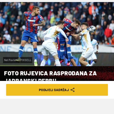
Nel Pavletic/PIXSELL
FOTO RUJEVICA RASPRODANA ZA
JADRANSKI DERBI!
PODIJELI SADRŽAJ
VRIJEME ČITANJA: 4MIN | PON. 02.10.23. | 13:08