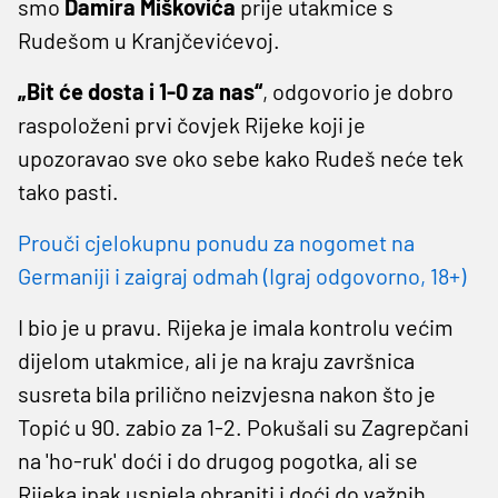
smo
Damira
Miškovića
prije utakmice s
Rudešom u Kranjčevićevoj.
„Bit će dosta i 1-0 za nas“
, odgovorio je dobro
raspoloženi prvi čovjek Rijeke koji je
upozoravao sve oko sebe kako Rudeš neće tek
tako pasti.
Prouči cjelokupnu ponudu za nogomet na
Germaniji i zaigraj odmah (Igraj odgovorno, 18+)
I bio je u pravu. Rijeka je imala kontrolu većim
dijelom utakmice, ali je na kraju završnica
susreta bila prilično neizvjesna nakon što je
Topić u 90. zabio za 1-2. Pokušali su Zagrepčani
na 'ho-ruk' doći i do drugog pogotka, ali se
Rijeka ipak uspjela obraniti i doći do važnih