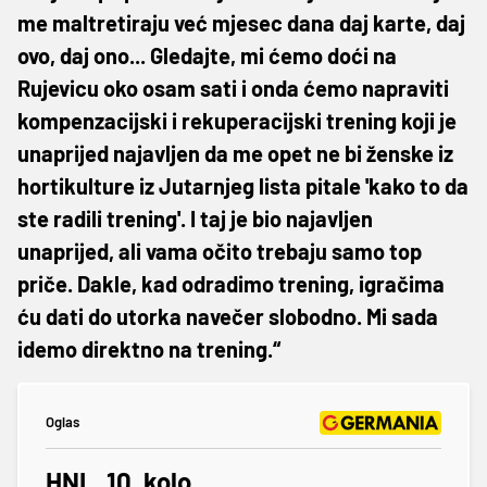
me maltretiraju već mjesec dana daj karte, daj
ovo, daj ono... Gledajte, mi ćemo doći na
Rujevicu oko osam sati i onda ćemo napraviti
kompenzacijski i rekuperacijski trening koji je
unaprijed najavljen da me opet ne bi ženske iz
hortikulture iz Jutarnjeg lista pitale 'kako to da
ste radili trening'. I taj je bio najavljen
unaprijed, ali vama očito trebaju samo top
priče. Dakle, kad odradimo trening, igračima
ću dati do utorka navečer slobodno. Mi sada
idemo direktno na trening.“
Oglas
HNL, 10. kolo