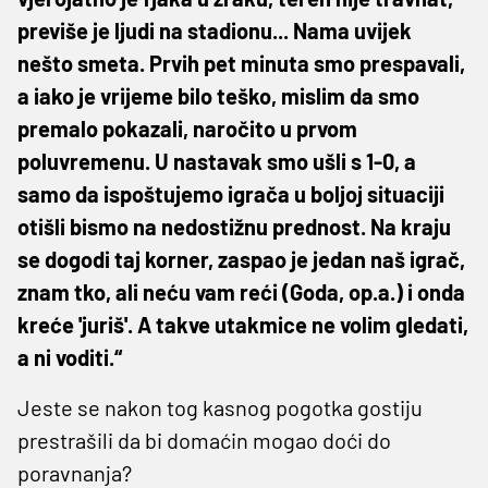
previše je ljudi na stadionu... Nama uvijek
nešto smeta. Prvih pet minuta smo prespavali,
a iako je vrijeme bilo teško, mislim da smo
premalo pokazali, naročito u prvom
poluvremenu. U nastavak smo ušli s 1-0, a
samo da ispoštujemo igrača u boljoj situaciji
otišli bismo na nedostižnu prednost. Na kraju
se dogodi taj korner, zaspao je jedan naš igrač,
znam tko, ali neću vam reći (Goda, op.a.) i onda
kreće 'juriš'. A takve utakmice ne volim gledati,
a ni voditi.“
Jeste se nakon tog kasnog pogotka gostiju
prestrašili da bi domaćin mogao doći do
poravnanja?