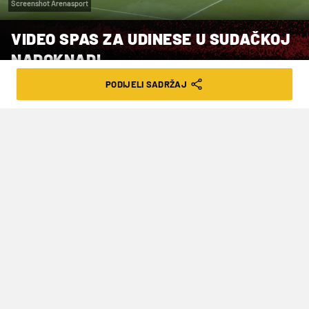
Screenshot Arenasport
VIDEO SPAS ZA UDINESE U SUDAČKOJ
NADOKNADI
PODIJELI SADRŽAJ
VRIJEME ČITANJA: 3MIN | NED. 01.10.23. | 18:06
Milan Badelj zbog ozljede nije igrao za
goste.
Nogometaši Udinesea i dalje su bez domaće
pobjede ove sezone, ali su se u sedmom kolu
talijanske Serie A spasili poraza na svom Friuli