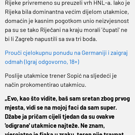
Rijeke privremeno su preuzeli vrh HNL-a. Iako je
Rijeka bila dominantna većim dijelom utakmice,
domaćin je kasnim pogotkom unio neizvjesnost
pa su se tako Riječani na kraju morali 'čupati' ne
bi li Zagreb napustili sa sva tri boda.
Prouči cjelokupnu ponudu na Germaniji i zaigraj
odmah (Igraj odgovorno, 18+)
Poslije utakmice trener Sopić na sljedeći je
način prokomentirao utakmicu.
„Evo, kao što vidite, baš sam sretan zbog prvog
mjesta, vidi se na mojoj faci da sam super.
Džabe ja pričam cijeli tjedan da su ovakve
'odigrane' utakmice najteže. Ne znam,
vjerojatno je fjaka u zraku, teren nije travnat,