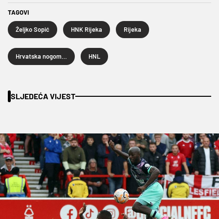
TAGOVI
Željko Sopić
HNK Rijeka
Rijeka
Hrvatska nogometna liga
HNL
SLJEDEĆA VIJEST