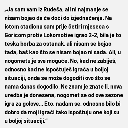
„Ja sam vam iz Rudeša, ali ni najmanje se
nisam bojao da će doći do izjednačenja. Na
istom stadionu sam prije četiri mjeseca s
Goricom protiv Lokomotive igrao 2-2, bila je to
teška borba za ostanak, ali nisam se bojao
tada, baš kao što se nisam bojao ni sada. Ali, u
nogometu je sve moguće. No, kad ne zabiješ,
odnosno kad ne ispoštuješ igrača u boljoj
situaciji, onda se može dogoditi ovo što se
nama danas dogodilo. Ne znam je znate li, nova
uredba je donesena, nogomet se od ove sezone
igra za golove... Eto, nadam se, odnosno bilo bi
dobro da moji igrači tako ispoštuju one koji su
u boljoj situaciji.“